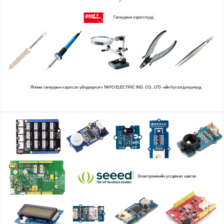
Гагнуурын хэрэгслүүд
Японы гагнуурын хэрэгсэл үйлдвэрлэгч TAIYO ELECTRIC IND. CO., LTD -ийн бүтээгдэхүүнүүд
Электроникийн угсармал хавтан