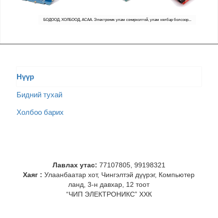
БОДООД, ХОЛБООД, АСАА. Электроник улам сонирхолтой, улам хялбар болсоор...
Нүүр
Бидний тухай
Холбоо барих
Лавлах утас:
77107805, 99198321
Хаяг :
Улаанбаатар хот, Чингэлтэй дүүрэг, Компьютер
ланд, 3-н давхар, 12 тоот
“ЧИП ЭЛЕКТРОНИКС” ХХК