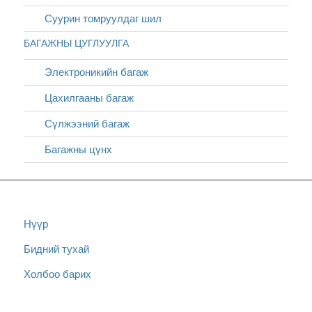
Суурин томруулдаг шил
БАГАЖНЫ ЦУГЛУУЛГА
Электроникийн багаж
Цахилгааны багаж
Сүлжээний багаж
Багажны цүнх
Нүүр
Бидний тухай
Холбоо барих