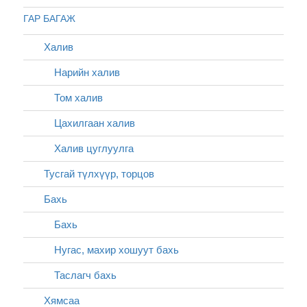
ГАР БАГАЖ
Халив
Нарийн халив
Том халив
Цахилгаан халив
Халив цуглуулга
Тусгай түлхүүр, торцов
Бахь
Бахь
Нугас, махир хошуут бахь
Таслагч бахь
Хямсаа