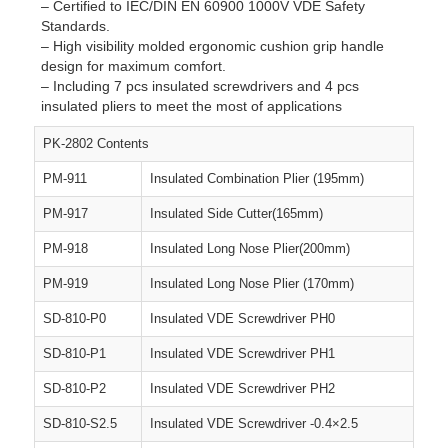
– Certified to IEC/DIN EN 60900 1000V VDE Safety
Standards.
– High visibility molded ergonomic cushion grip handle
design for maximum comfort.
– Including 7 pcs insulated screwdrivers and 4 pcs
insulated pliers to meet the most of applications
PK-2802 Contents
PM-911
Insulated Combination Plier (195mm)
PM-917
Insulated Side Cutter(165mm)
PM-918
Insulated Long Nose Plier(200mm)
PM-919
Insulated Long Nose Plier (170mm)
SD-810-P0
Insulated VDE Screwdriver PH0
SD-810-P1
Insulated VDE Screwdriver PH1
SD-810-P2
Insulated VDE Screwdriver PH2
SD-810-S2.5
Insulated VDE Screwdriver -0.4×2.5