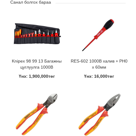
Санал болгох бараа
Knipex 98 99 13 Багажны
RES-602 1000В халив + PH0
цуглуулга 1000В
x 60мм
Үнэ: 1,900,000төг
Үнэ: 16,000төг