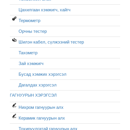
Цахилгаан хэмжигч, хайгч
Термометр
Орчны тестер
Шилэн кабел, cүлжээний тестер
Тахометр
Зай хэмжигч
Бусад хэмжих хэрэгсэл
Дагалдах хэрэгсэл
ГАГНУУРЫН ХЭРЭГСЭЛ
Нихром гагнуурын алх
Керамик гагнуурын алх
Тохируулгатай гагнуурын алх