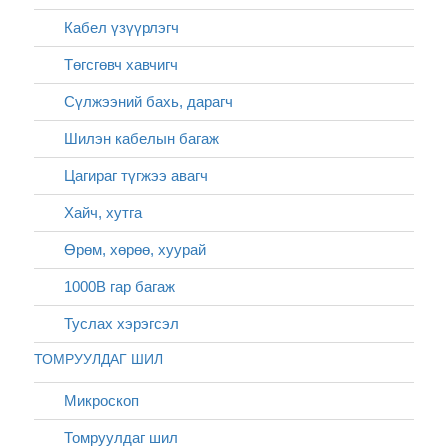
Кабел үзүүрлэгч
Төгсгөвч хавчигч
Сүлжээний бахь, дарагч
Шилэн кабелын багаж
Цагираг түгжээ авагч
Хайч, хутга
Өрөм, хөрөө, хуурай
1000В гар багаж
Туслах хэрэгсэл
ТОМРУУЛДАГ ШИЛ
Микроскоп
Томруулдаг шил