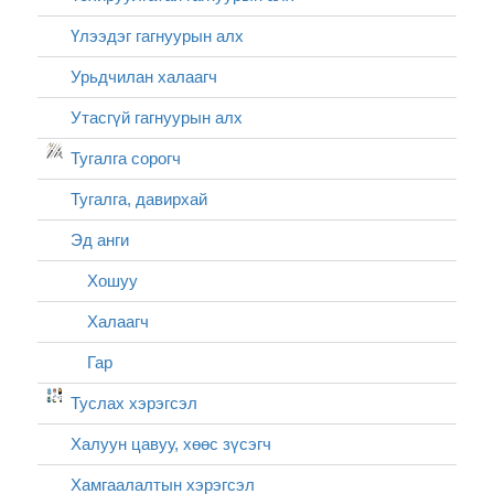
Үлээдэг гагнуурын алх
Урьдчилан халаагч
Утасгүй гагнуурын алх
Тугалга сорогч
Тугалга, давирхай
Эд анги
Хошуу
Халаагч
Гар
Туслах хэрэгсэл
Халуун цавуу, хөөс зүсэгч
Хамгаалалтын хэрэгсэл