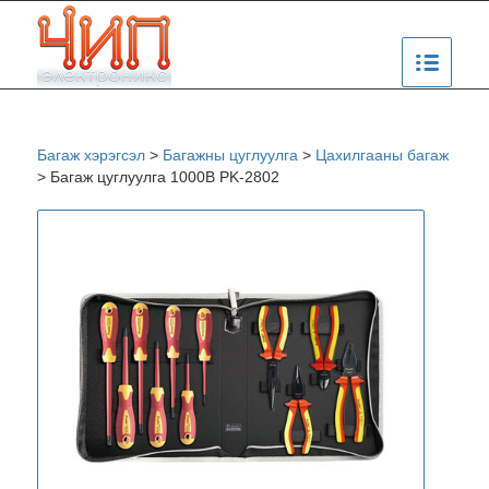
Багаж хэрэгсэл
>
Багажны цуглуулга
>
Цахилгааны багаж
>
Багаж цуглуулга 1000В PK-2802