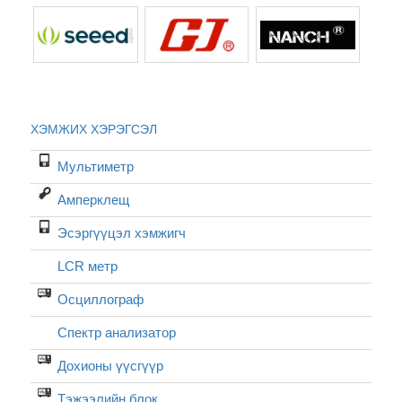
ХЭМЖИХ ХЭРЭГСЭЛ
Мультиметр
Амперклещ
Эсэргүүцэл хэмжигч
LCR метр
Осциллограф
Спектр анализатор
Дохионы үүсгүүр
Тэжээлийн блок