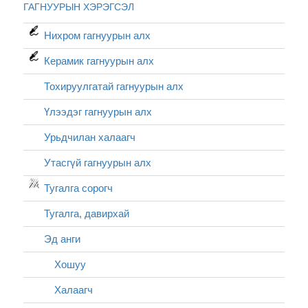
ГАГНУУРЫН ХЭРЭГСЭЛ
Нихром гагнуурын алх
Керамик гагнуурын алх
Тохируулгатай гагнуурын алх
Үлээдэг гагнуурын алх
Урьдчилан халаагч
Утасгүй гагнуурын алх
Тугалга сорогч
Тугалга, давирхай
Эд анги
Хошуу
Халаагч