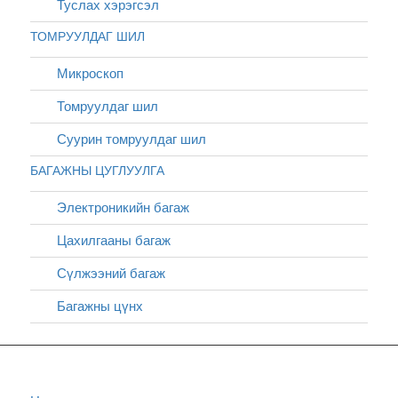
Туслах хэрэгсэл
ТОМРУУЛДАГ ШИЛ
Микроскоп
Томруулдаг шил
Суурин томруулдаг шил
БАГАЖНЫ ЦУГЛУУЛГА
Электроникийн багаж
Цахилгааны багаж
Сүлжээний багаж
Багажны цүнх