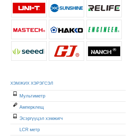
ХЭМЖИХ ХЭРЭГСЭЛ
Мультиметр
Амперклещ
Эсэргүүцэл хэмжигч
LCR метр