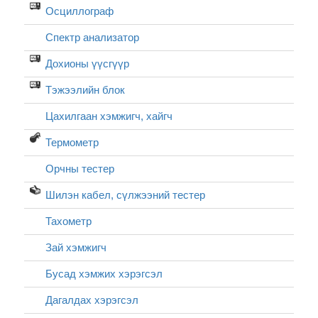
Осциллограф
Спектр анализатор
Дохионы үүсгүүр
Тэжээлийн блок
Цахилгаан хэмжигч, хайгч
Термометр
Орчны тестер
Шилэн кабел, cүлжээний тестер
Тахометр
Зай хэмжигч
Бусад хэмжих хэрэгсэл
Дагалдах хэрэгсэл