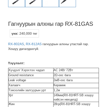
Гагнуурын алхны гар RX-81GAS
үнэ:
240,000 төг
RX-802AS
,
RX-812AS
гагнуурын алхны утастай гар.
Хошуу дагалдахгүй.
Үзүүлэлт:
Хүчдэл/ Хэрэглэх чадал
AC 24В/ 72Вт
Ground resistance
2Ω-оос бага
Leak voltage
2мВ-оос бага
Халаагч
Керамик
Тэжээлийн залгуурын урт
1,2м
Урт
149мм(RX-81HRT-SB хошуу
хийсэн нөхцөлд)
Жин
28гр(RX-81HRT-SB хошуу