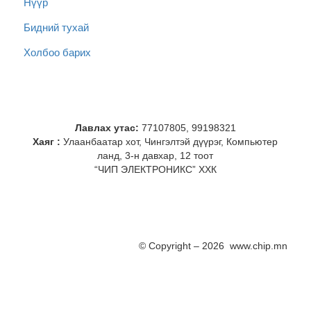
Нүүр
Бидний тухай
Холбоо барих
Лавлах утас:
77107805, 99198321
Хаяг :
Улаанбаатар хот, Чингэлтэй дүүрэг, Компьютер
ланд, 3-н давхар, 12 тоот
“ЧИП ЭЛЕКТРОНИКС” ХХК
© Copyright – 2026 www.chip.mn