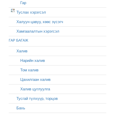
Гар
Туслах хэрэгсэл
Халуун цавуу, хөөс зүсэгч
Хамгаалалтын хэрэгсэл
ГАР БАГАЖ
Халив
Нарийн халив
Том халив
Цахилгаан халив
Халив цуглуулга
Тусгай түлхүүр, торцов
Бахь