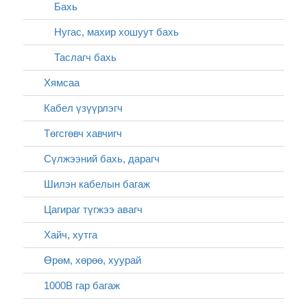
Бахь
Нугас, махир хошуут бахь
Таслагч бахь
Хямсаа
Кабел үзүүрлэгч
Төгсгөвч хавчигч
Сүлжээний бахь, дарагч
Шилэн кабелын багаж
Цагираг түгжээ авагч
Хайч, хутга
Өрөм, хөрөө, хуурай
1000В гар багаж