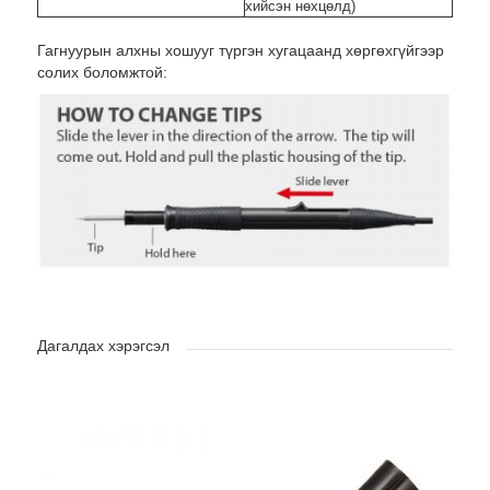
хийсэн нөхцөлд)
Гагнуурын алхны хошууг түргэн хугацаанд хөргөхгүйгээр
солих боломжтой:
Дагалдах хэрэгсэл