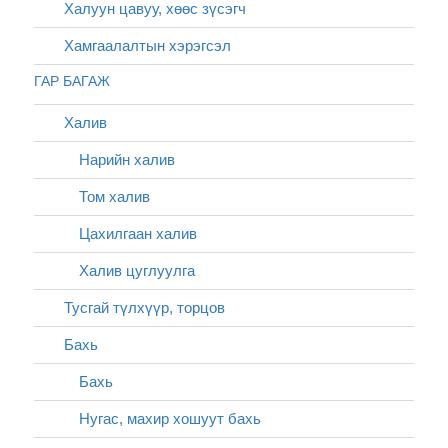
Халуун цавуу, хөөс зүсэгч
Хамгаалалтын хэрэгсэл
ГАР БАГАЖ
Халив
Нарийн халив
Том халив
Цахилгаан халив
Халив цуглуулга
Тусгай түлхүүр, торцов
Бахь
Бахь
Нугас, махир хошуут бахь