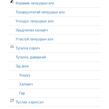
Керамик гагнуурын алх
Тохируулгатай гагнуурын алх
Үлээдэг гагнуурын алх
Урьдчилан халаагч
Утасгүй гагнуурын алх
Тугалга сорогч
Тугалга, давирхай
Эд анги
Хошуу
Халаагч
Гар
Туслах хэрэгсэл