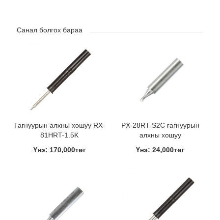
Санал болгох бараа
Гагнуурын алхны хошуу RX-
PX-28RT-S2C гагнуурын
81HRT-1.5K
алхны хошуу
Үнэ: 170,000төг
Үнэ: 24,000төг