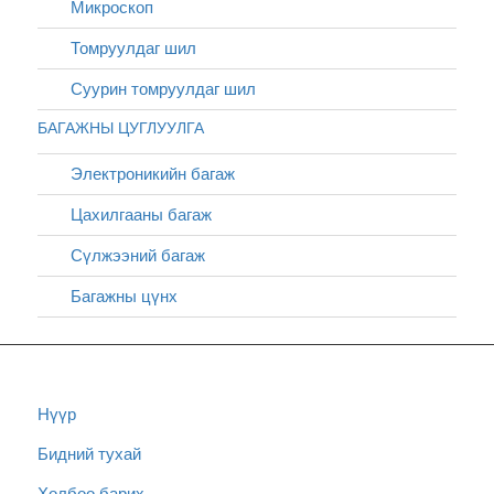
Микроскоп
Томруулдаг шил
Суурин томруулдаг шил
БАГАЖНЫ ЦУГЛУУЛГА
Электроникийн багаж
Цахилгааны багаж
Сүлжээний багаж
Багажны цүнх
Нүүр
Бидний тухай
Холбоо барих