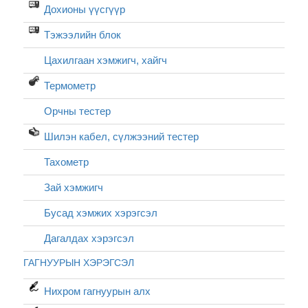
Дохионы үүсгүүр
Тэжээлийн блок
Цахилгаан хэмжигч, хайгч
Термометр
Орчны тестер
Шилэн кабел, cүлжээний тестер
Тахометр
Зай хэмжигч
Бусад хэмжих хэрэгсэл
Дагалдах хэрэгсэл
ГАГНУУРЫН ХЭРЭГСЭЛ
Нихром гагнуурын алх