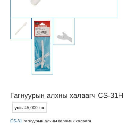
Гагнуурын алхны халаагч CS-31H
үнэ:
45,000 төг
CS-31
гагнуурын алхны керамик халаагч