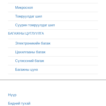
Микроскоп
Томруулдаг шил
Суурин томруулдаг шил
БАГАЖНЫ ЦУГЛУУЛГА
Электроникийн багаж
Цахилгааны багаж
Сүлжээний багаж
Багажны цүнх
Нүүр
Бидний тухай