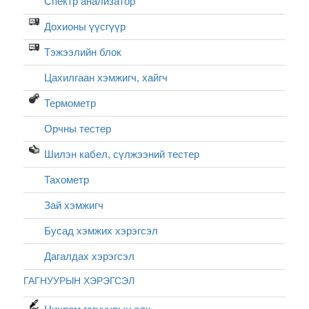
Спектр анализатор
Дохионы үүсгүүр
Тэжээлийн блок
Цахилгаан хэмжигч, хайгч
Термометр
Орчны тестер
Шилэн кабел, cүлжээний тестер
Тахометр
Зай хэмжигч
Бусад хэмжих хэрэгсэл
Дагалдах хэрэгсэл
ГАГНУУРЫН ХЭРЭГСЭЛ