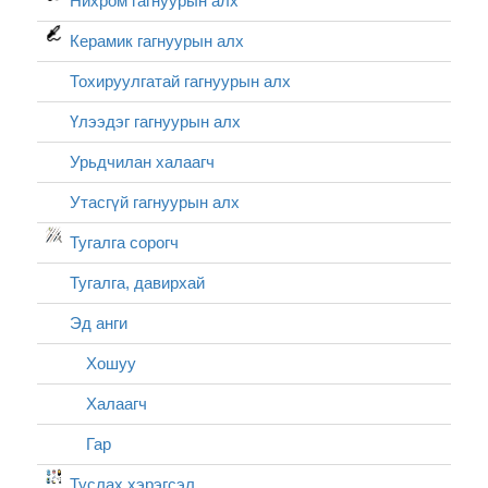
Нихром гагнуурын алх
Керамик гагнуурын алх
Тохируулгатай гагнуурын алх
Үлээдэг гагнуурын алх
Урьдчилан халаагч
Утасгүй гагнуурын алх
Тугалга сорогч
Тугалга, давирхай
Эд анги
Хошуу
Халаагч
Гар
Туслах хэрэгсэл