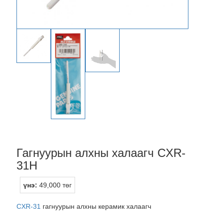
Гагнуурын алхны халаагч CXR-
31H
үнэ:
49,000 төг
CXR-31
гагнуурын алхны керамик халаагч