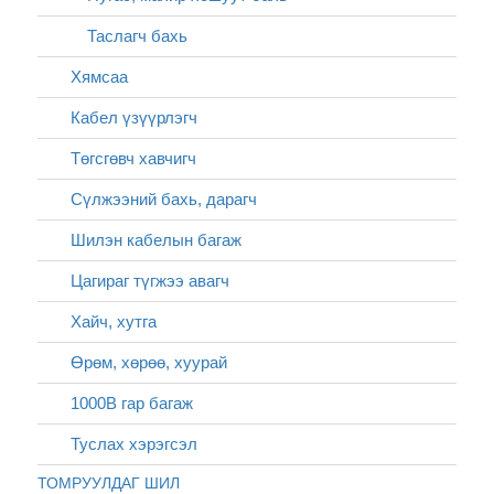
Таслагч бахь
Хямсаа
Кабел үзүүрлэгч
Төгсгөвч хавчигч
Сүлжээний бахь, дарагч
Шилэн кабелын багаж
Цагираг түгжээ авагч
Хайч, хутга
Өрөм, хөрөө, хуурай
1000В гар багаж
Туслах хэрэгсэл
ТОМРУУЛДАГ ШИЛ