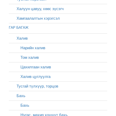
Халуун цавуу, хөөс зүсэгч
Хамгаалалтын хэрэгсэл
ГАР БАГАЖ
Халив
Нарийн халив
Том халив
Цахилгаан халив
Халив цуглуулга
Тусгай түлхүүр, торцов
Бахь
Бахь
Нугас, махир хошуут бахь