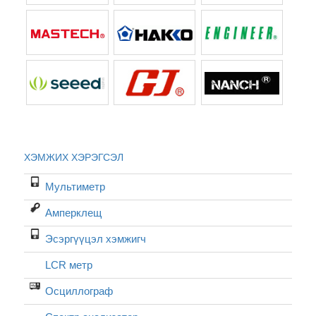
ХЭМЖИХ ХЭРЭГСЭЛ
Мультиметр
Амперклещ
Эсэргүүцэл хэмжигч
LCR метр
Осциллограф