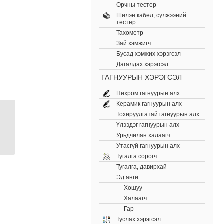
Орчны тестер
Шилэн кабел, cүлжээний
тестер
Тахометр
Зай хэмжигч
Бусад хэмжих хэрэгсэл
Дагалдах хэрэгсэл
ГАГНУУРЫН ХЭРЭГСЭЛ
Нихром гагнуурын алх
Керамик гагнуурын алх
Тохируулгатай гагнуурын алх
Гагнуурын алхны
Үлээдэг гагнуурын алх
хошуу RX-81HRT-1.5K
Урьдчилан халаагч
Утасгүй гагнуурын алх
Тугалга сорогч
Тугалга, давирхай
Эд анги
Хошуу
Халаагч
Гар
Туслах хэрэгсэл