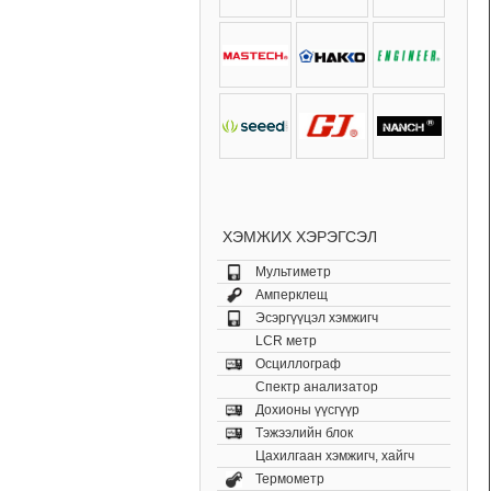
ХЭМЖИХ ХЭРЭГСЭЛ
Мультиметр
Амперклещ
Эсэргүүцэл хэмжигч
LCR метр
Осциллограф
Спектр анализатор
Дохионы үүсгүүр
Тэжээлийн блок
Цахилгаан хэмжигч, хайгч
Термометр