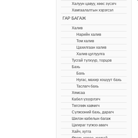
Халуун цавуу, хөөс зүсэгч
Хамгаалалтын хэрэгсэл
ГАР БАГАЖ
Халив
Нарийн халив
Том халив
Цахилгаан халив
Халив цуглуулга
Тусгай түлхүүр, торцов
Бахь
Бахь
Нугас, махир хошуут бахь
Таслагч бахь
Хямсаа
Кабел үзүүрлэгч
Төгсгөвч хавчигч
Сүлжээний бахь, дарагч
Шилэн кабелын багаж
Цагираг түгжээ авагч
Хайч, хутга