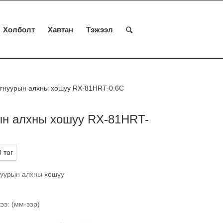
Холболт
Хавтан
Тэжээл
гнуурын алхны хошуу RX-81HRT-0.6C
ын алхны хошуу RX-81HRT-
 төг
нуурын алхны хошуу
э: (мм-ээр)