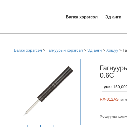
Багаж хэрэгсэл
Эд анги
Багаж хэрэгсэл
>
Гагнуурын хэрэгсэл
>
Эд анги
>
Хошуу
>
Га
Гагнуур
0.6C
үнэ:
150,000
RX-812AS
гаг
Хошууны хэмжэ