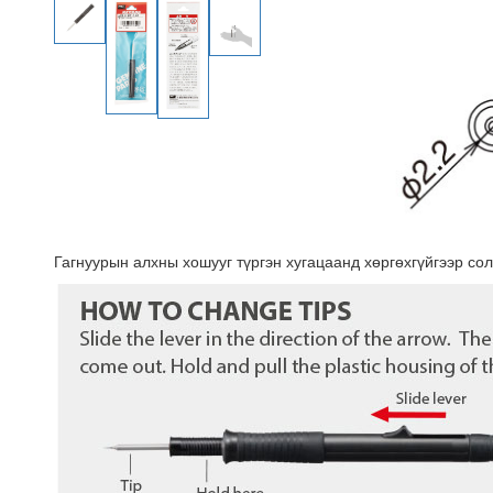
Гагнуурын алхны хошууг түргэн хугацаанд хөргөхгүйгээр со