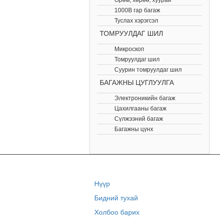
Өрөм, хөрөө, хуурай
1000В гар багаж
Туслах хэрэгсэл
ТОМРУУЛДАГ ШИЛ
Микроскоп
Томруулдаг шил
Суурин томруулдаг шил
БАГАЖНЫ ЦУГЛУУЛГА
Электроникийн багаж
Цахилгааны багаж
Сүлжээний багаж
Багажны цүнх
Нүүр
Бидний тухай
Холбоо барих