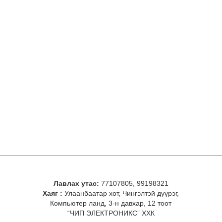
Лавлах утас:
77107805, 99198321
Хаяг :
Улаанбаатар хот, Чингэлтэй дүүрэг,
Компьютер ланд, 3-н давхар, 12 тоот
“ЧИП ЭЛЕКТРОНИКС” ХХК