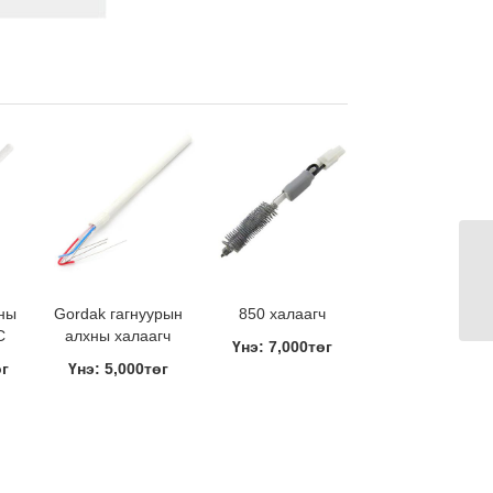
ны
Gordak гагнуурын
850 халаагч
C
алхны халаагч
Үнэ: 7,000төг
өг
Үнэ: 5,000төг