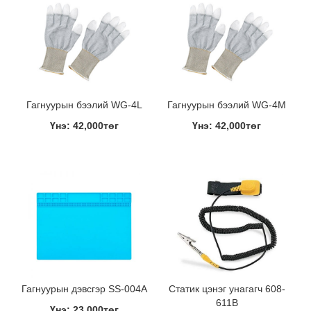
Гагнуурын бээлий WG-4L
Гагнуурын бээлий WG-4M
Үнэ: 42,000төг
Үнэ: 42,000төг
Гагнуурын дэвсгэр SS-004A
Статик цэнэг унагагч 608-
611B
Үнэ: 23,000төг