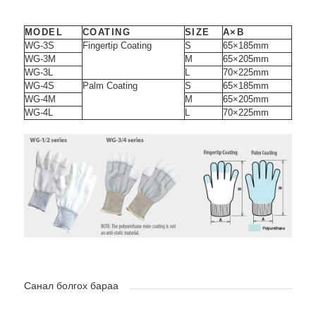
MODEL
COATING
SIZE
A×B
WG-3S
Fingertip Coating
S
65×185mm
WG-3M
M
65×205mm
WG-3L
L
70×225mm
WG-4S
Palm Coating
S
65×185mm
WG-4M
M
65×205mm
WG-4L
L
70×225mm
Санал болгох бараа