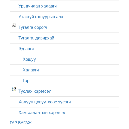
Урьдчилан халаагч
Утасгүй гагнуурын алх
Тугалга сорогч
Тугалга, давирхай
Эд анги
Хошуу
Халаагч
Гар
Туслах хэрэгсэл
Халуун цавуу, хөөс зүсэгч
Хамгаалалтын хэрэгсэл
ГАР БАГАЖ