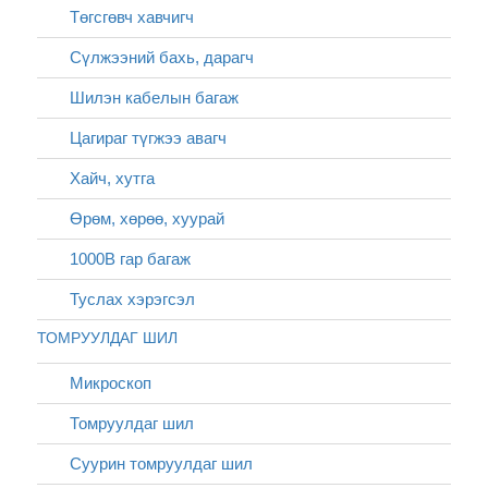
Төгсгөвч хавчигч
Сүлжээний бахь, дарагч
Шилэн кабелын багаж
Цагираг түгжээ авагч
Хайч, хутга
Өрөм, хөрөө, хуурай
1000В гар багаж
Туслах хэрэгсэл
ТОМРУУЛДАГ ШИЛ
Микроскоп
Томруулдаг шил
Суурин томруулдаг шил