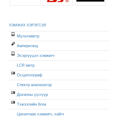
ХЭМЖИХ ХЭРЭГСЭЛ
Мультиметр
Амперклещ
Эсэргүүцэл хэмжигч
LCR метр
Осциллограф
Спектр анализатор
Дохионы үүсгүүр
Тэжээлийн блок
Цахилгаан хэмжигч, хайгч