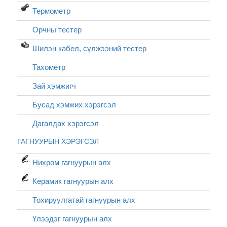
Термометр
Орчны тестер
Шилэн кабел, cүлжээний тестер
Тахометр
Зай хэмжигч
Бусад хэмжих хэрэгсэл
Дагалдах хэрэгсэл
ГАГНУУРЫН ХЭРЭГСЭЛ
Нихром гагнуурын алх
Керамик гагнуурын алх
Тохируулгатай гагнуурын алх
Үлээдэг гагнуурын алх