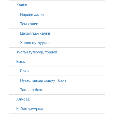
Халив
Нарийн халив
Том халив
Цахилгаан халив
Халив цуглуулга
Тусгай түлхүүр, торцов
Бахь
Бахь
Нугас, махир хошуут бахь
Таслагч бахь
Хямсаа
Кабел үзүүрлэгч