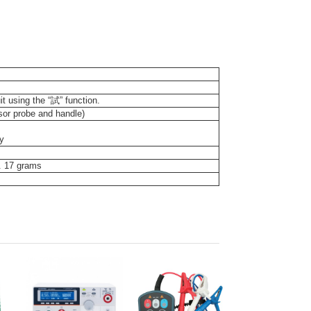
t using the “試” function.
sor probe and handle)
y
. 17 grams