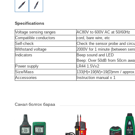
Specifications
Voltage sensing ranges
AC80V to 600V AC at 50/60Hz
Compatible conductors
cord, bare wire, etc
Self-check
Check the sensor probe and circui
Withstand voltage
2000V for 1 minute (between sen
Indicators
Beep sound and LED
Beep: Over 50dB from 50cm awa
Power supply
LR44 1.5Vx2
Size/Mass
133(H)×19(W)×19(D)mm / approx
Accessories
Instruction manual x 1
Санал болгох бараа