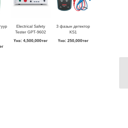
гуур
Electrical Safety
3 фазын детектор
Tester GPT-9602
KS1
Үнэ: 4,500,000төг
Үнэ: 250,000төг
өг