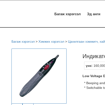
Багаж хэрэгсэл
Эд анги
Багаж хэрэгсэл
>
Хэмжих хэрэгсэл
>
Цахилгаан хэмжигч, хай
Индикат
үнэ:
160,000
Low Voltage D
* Beeping and
* Switchable 