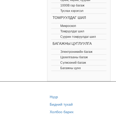
Өрөм, хөрөө, хуурай
1000В гар багаж
Туслах хэрэгсэл
ТОМРУУЛДАГ ШИЛ
Микроскоп
Томруулдаг шил
Суурин томруулдаг шил
БАГАЖНЫ ЦУГЛУУЛГА
Электроникийн багаж
Цахилгааны багаж
Сүлжээний багаж
Багажны цүнх
Нүүр
Бидний тухай
Холбоо барих