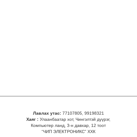
Лавлах утас:
77107805, 99198321
Хаяг :
Улаанбаатар хот, Чингэлтэй дүүрэг,
Компьютер ланд, 3-н давхар, 12 тоот
“ЧИП ЭЛЕКТРОНИКС” ХХК