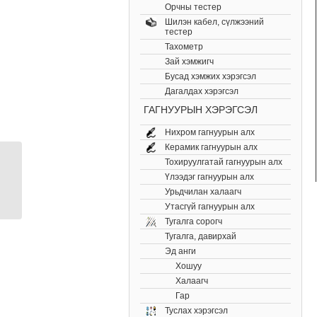
Орчны тестер
Шилэн кабел, cүлжээний
тестер
Тахометр
Зай хэмжигч
Бусад хэмжих хэрэгсэл
Дагалдах хэрэгсэл
ГАГНУУРЫН ХЭРЭГСЭЛ
Нихром гагнуурын алх
Керамик гагнуурын алх
Тохируулгатай гагнуурын алх
Цахилгаан илрүүлэгч
Үлээдэг гагнуурын алх
KDP10
Урьдчилан халаагч
Утасгүй гагнуурын алх
Тугалга сорогч
Тугалга, давирхай
Эд анги
Хошуу
Халаагч
Гар
Туслах хэрэгсэл