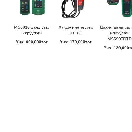
MS6818 далд утас
Хүчдэлийн тестер
Цахилгааны зал
илрүүлэгч
UT18C
илрүүлэгч
MS5905RTD
Үнэ: 900,000төг
Үнэ: 170,000төг
Үнэ: 130,000т