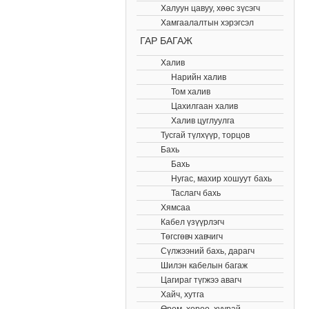
Халуун цавуу, хөөс зүсэгч
Хамгаалалтын хэрэгсэл
ГАР БАГАЖ
Халив
Нарийн халив
Том халив
Цахилгаан халив
Халив цуглуулга
Тусгай түлхүүр, торцов
Бахь
Бахь
Нугас, махир хошуут бахь
Таслагч бахь
Хямсаа
Кабел үзүүрлэгч
Төгсгөвч хавчигч
Сүлжээний бахь, дарагч
Шилэн кабелын багаж
Цагираг түгжээ авагч
Хайч, хутга