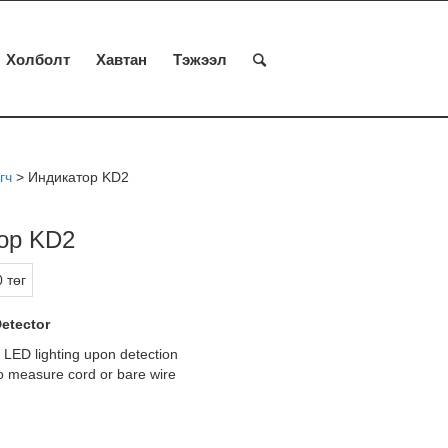
Холболт
Хавтан
Тэжээл
гч
>
Индикатор KD2
ор KD2
 төг
etector
 LED lighting upon detection
to measure cord or bare wire