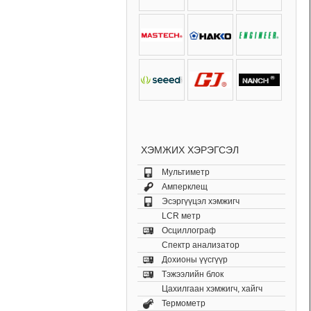
ХЭМЖИХ ХЭРЭГСЭЛ
Мультиметр
Амперклещ
Эсэргүүцэл хэмжигч
LCR метр
Осциллограф
Спектр анализатор
Дохионы үүсгүүр
Тэжээлийн блок
Цахилгаан хэмжигч, хайгч
Термометр