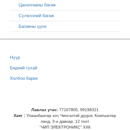
Цахилгааны багаж
Сүлжээний багаж
Багажны цүнх
Нүүр
Бидний тухай
Холбоо барих
Лавлах утас:
77107805, 99198321
Хаяг :
Улаанбаатар хот, Чингэлтэй дүүрэг, Компьютер
ланд, 3-н давхар, 12 тоот
“ЧИП ЭЛЕКТРОНИКС” ХХК