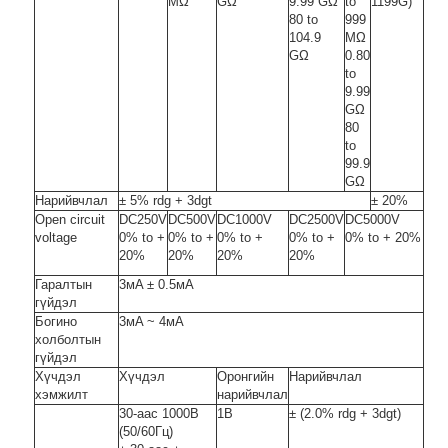
MΩ
GΩ
9.99 GΩ
to
1199G)
80 to
999
104.9
MΩ
GΩ
0.80
to
9.99
GΩ
80
to
99.9
GΩ
Нарийвчлал
± 5% rdg + 3dgt
± 20%
Open circuit
DC250V
DC500V
DC1000V
DC2500V
DC5000V
voltage
0% to +
0% to +
0% to +
0% to +
0% to + 20%
20%
20%
20%
20%
Гаралтын
3мA ± 0.5мA
гүйдэл
Богино
3мA ~ 4мA
холболтын
гүйдэл
Хүчдэл
Хүчдэл
Оронгийн
Нарийвчлал
хэмжилт
нарийвчлал
30-аас 1000В
1В
± (2.0% rdg + 3dgt)
(50/60Гц)