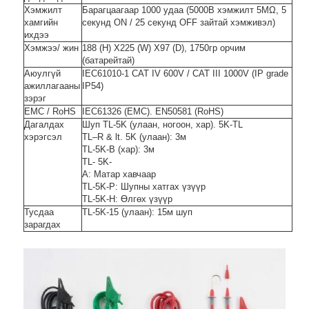
Хэмжилт
Барагцаагаар 1000 удаа (5000В хэмжилт 5MΩ, 5
хамгийн
секунд ON / 25 секунд OFF зайтай хэмживэл)
ихдээ
Хэмжээ/ жин
188 (H) X225 (W) X97 (D), 1750гр орчим
(батарейтай)
Аюулгүй
IEC61010-1 CAT IV 600V / CAT III 1000V (IP grade
ажиллагааны
IP54)
зэрэг
EMC / RoHS
IEC61326 (EMC). EN50581 (RoHS)
Дагалдах
Шуп TL-5K (улаан, ногоон, хар). 5K-TL
хэрэгсэл
TL–R & lt. 5K (улаан): 3м
TL-5K-B (хар): 3м
TL- 5K-
A: Матар хавчаар
TL-5K-P: Шупны хатгах үзүүр
TL-5K-H: Өлгөх үзүүр
Тусдаа
TL-5K-15 (улаан): 15м шуп
зарагдах