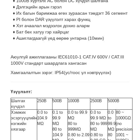
♦ 1000В хүртэлх АС болон DC хүчдэл шалгана
♦ Дэлгэцийн арын гэрэл
♦ Их багын баримжаа өгөх зураасан тэмдэгт 36 сегмент
♦ PI болон DAR үзүүлэлт харах функц
♦ Хэт ачаалал мэдээлэх дохио аларм
♦ Бат бөх хатуу гэр хайрцаг
♦ Ашиглагдаагүй үед өөрөө унтарна (10мин)
Аюулгүй ажиллагааны IEC61010-1 CAT.IV 600V / CAT.III
1000V стандарт шаардлага хангасан
Хамгаалалтын зэрэг: IP54(ус/тоос үл нэвтрүүлэх)
Үзүүлэлт:
Шалгах
250В
500В
1000В
2500В
5000В
хүчдэл
Хэмжих
0.0 to
0.1 to
0.0 to 99.9
0.0 to
0.0
80 ~
эсэргүүцлийн
104.9
99.9
MΩ
99.9 MΩ
to
1000GΩ
нэгжийн
MΩ
MΩ
80 to
80 to 999
99.9
(no
хязгаар
80 to
999MΩ
MΩ
MΩ
precision
104.9
0.80 to 2.09
0.80 to
80
1001 ~