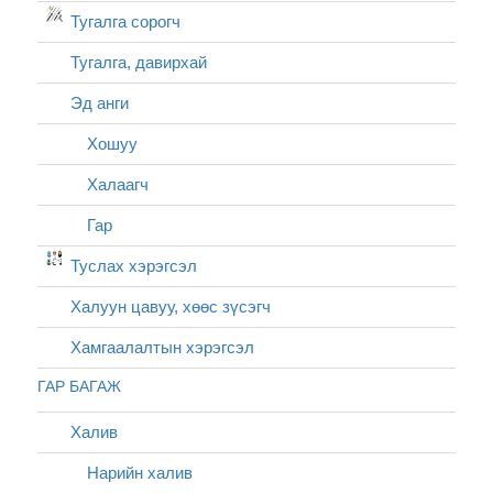
Тугалга сорогч
Тугалга, давирхай
Эд анги
Хошуу
Халаагч
Гар
Туслах хэрэгсэл
Халуун цавуу, хөөс зүсэгч
Хамгаалалтын хэрэгсэл
ГАР БАГАЖ
Халив
Нарийн халив