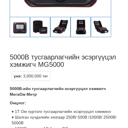
5000В тусгаарлагчийн эсэргүүцэл
хэмжигч MG5000
үнэ:
3,000,000 төг
5000В-ийн тусгаарлагчийн эсэргүүцэл хэмжигч
МегаОм Метр
Онцлог:
♦ 1Т Ом хүртэлх тусгаарлагчийн эсэргүүцэл хэмжинэ
♦ Шалгах хүчдэлийн хязгаар 250В/ 500В /1000В/ 2500В/
5000В