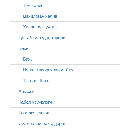
Том халив
Цахилгаан халив
Халив цуглуулга
Тусгай түлхүүр, торцов
Бахь
Бахь
Нугас, махир хошуут бахь
Таслагч бахь
Хямсаа
Кабел үзүүрлэгч
Төгсгөвч хавчигч
Сүлжээний бахь, дарагч