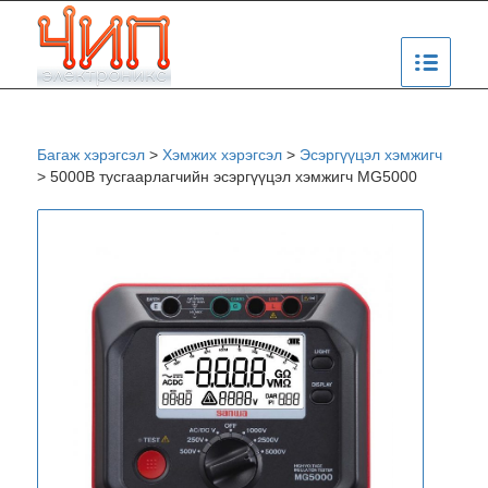
Багаж хэрэгсэл
>
Хэмжих хэрэгсэл
>
Эсэргүүцэл хэмжигч
>
5000В тусгаарлагчийн эсэргүүцэл хэмжигч MG5000