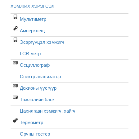
ХЭМЖИХ ХЭРЭГСЭЛ
Мультиметр
Амперклещ
Эсэргүүцэл хэмжигч
LCR метр
Осциллограф
Спектр анализатор
Дохионы үүсгүүр
Тэжээлийн блок
Цахилгаан хэмжигч, хайгч
Термометр
Орчны тестер