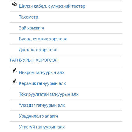
Шилэн кабел, cүлжээний тестер
Тахометр
Зай хэмжигч
Бусад хэмжих хэрэгсэл
Дагалдах хэрэгсэл
ГАГНУУРЫН ХЭРЭГСЭЛ
Нихром гагнуурын алх
Керамик гагнуурын алх
Тохируулгатай гагнуурын алх
Үлээдэг гагнуурын алх
Урьдчилан халаагч
Утасгүй гагнуурын алх