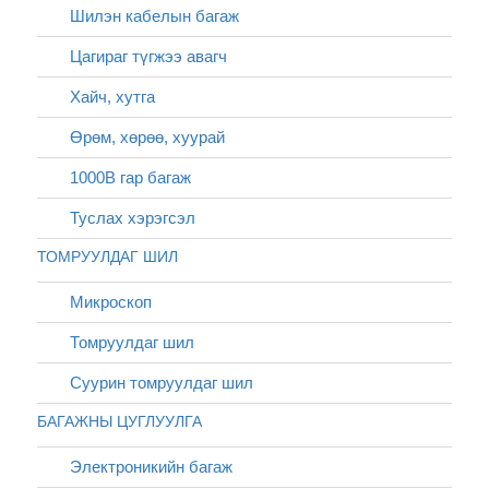
Шилэн кабелын багаж
Цагираг түгжээ авагч
Хайч, хутга
Өрөм, хөрөө, хуурай
1000В гар багаж
Туслах хэрэгсэл
ТОМРУУЛДАГ ШИЛ
Микроскоп
Томруулдаг шил
Суурин томруулдаг шил
БАГАЖНЫ ЦУГЛУУЛГА
Электроникийн багаж