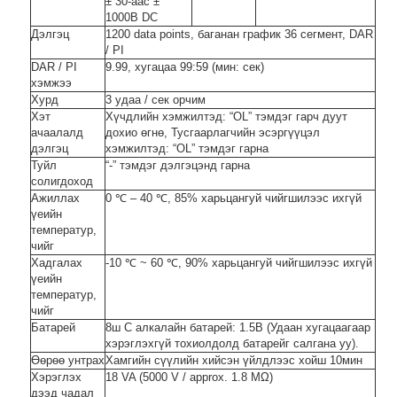
± 30-аас ±
1000В DC
Дэлгэц
1200 data points, баганан график 36 сегмент, DAR
/ PI
DAR / PI
9.99, хугацаа 99:59 (мин: сек)
хэмжээ
Хурд
3 удаа / сек орчим
Хэт
Хүчдлийн хэмжилтэд: “OL” тэмдэг гарч дуут
ачаалалд
дохио өгнө, Тусгаарлагчийн эсэргүүцэл
дэлгэц
хэмжилтэд: “OL” тэмдэг гарна
Туйл
“-” тэмдэг дэлгэцэнд гарна
солигдоход
Ажиллах
0 ℃ – 40 ℃, 85% харьцангуй чийгшилээс ихгүй
үеийн
температур,
чийг
Хадгалах
-10 ℃ ~ 60 ℃, 90% харьцангуй чийгшилээс ихгүй
үеийн
температур,
чийг
Батарей
8ш C алкалайн батарей: 1.5В (Удаан хугацаагаар
хэрэглэхгүй тохиолдолд батарейг салгана уу).
Өөрөө унтрах
Хамгийн сүүлийн хийсэн үйлдлээс хойш 10мин
Хэрэглэх
18 VA (5000 V / approx. 1.8 MΩ)
дээд чадал