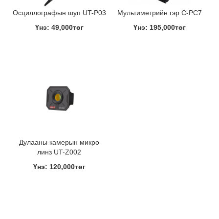
Осциллографын шуп UT-P03
Мультиметрийн гэр C-PC7
Үнэ: 49,000төг
Үнэ: 195,000төг
Дулааны камерын микро
линз UT-Z002
Үнэ: 120,000төг