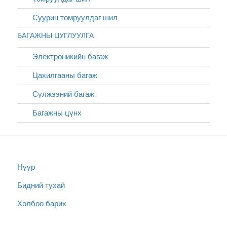
Суурин томруулдаг шил
БАГАЖНЫ ЦУГЛУУЛГА
Электроникийн багаж
Цахилгааны багаж
Сүлжээний багаж
Багажны цүнх
Нүүр
Бидний тухай
Холбоо барих