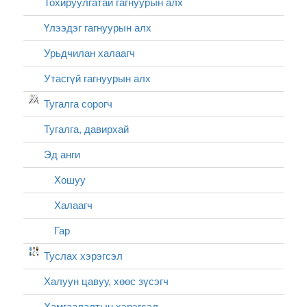
Тохируулгатай гагнуурын алх
Үлээдэг гагнуурын алх
Урьдчилан халаагч
Утасгүй гагнуурын алх
Тугалга сорогч
Тугалга, давирхай
Эд анги
Хошуу
Халаагч
Гар
Туслах хэрэгсэл
Халуун цавуу, хөөс зүсэгч
Хамгаалалтын хэрэгсэл