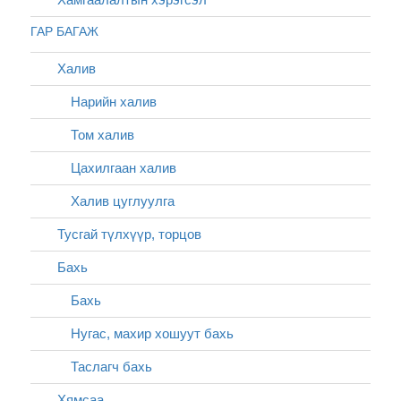
ГАР БАГАЖ
Халив
Нарийн халив
Том халив
Цахилгаан халив
Халив цуглуулга
Тусгай түлхүүр, торцов
Бахь
Бахь
Нугас, махир хошуут бахь
Таслагч бахь
Хямсаа