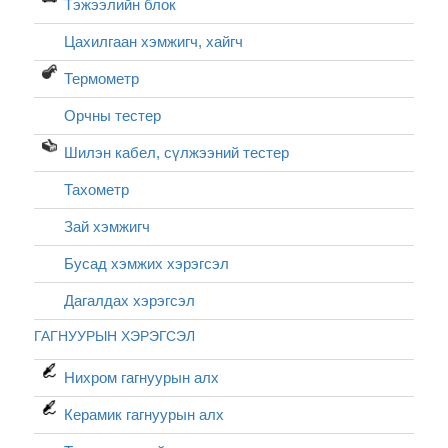
Тэжээлийн блок
Цахилгаан хэмжигч, хайгч
Термометр
Орчны тестер
Шилэн кабел, cүлжээний тестер
Тахометр
Зай хэмжигч
Бусад хэмжих хэрэгсэл
Дагалдах хэрэгсэл
ГАГНУУРЫН ХЭРЭГСЭЛ
Нихром гагнуурын алх
Керамик гагнуурын алх