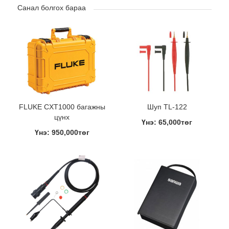
Санал болгох бараа
FLUKE CXT1000 багажны
Шуп TL-122
цүнх
Үнэ: 65,000төг
Үнэ: 950,000төг