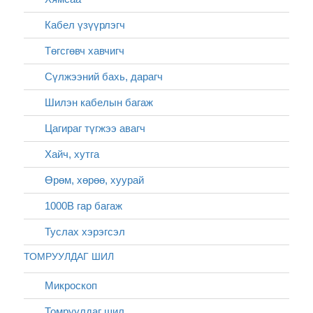
Кабел үзүүрлэгч
Төгсгөвч хавчигч
Сүлжээний бахь, дарагч
Шилэн кабелын багаж
Цагираг түгжээ авагч
Хайч, хутга
Өрөм, хөрөө, хуурай
1000В гар багаж
Туслах хэрэгсэл
ТОМРУУЛДАГ ШИЛ
Микроскоп
Томруулдаг шил