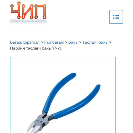
Багаж хэрэгсэл
>
Гар багаж
>
Бахь
>
Таслагч бахь
>
Нарийн таслагч бахь YN-3