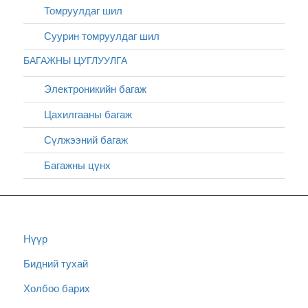
Томруулдаг шил
Суурин томруулдаг шил
БАГАЖНЫ ЦУГЛУУЛГА
Электроникийн багаж
Цахилгааны багаж
Сүлжээний багаж
Багажны цүнх
Нүүр
Бидний тухай
Холбоо барих