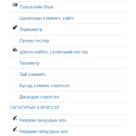
Тэжээлийн блок
Цахилгаан хэмжигч, хайгч
Термометр
Орчны тестер
Шилэн кабел, cүлжээний тестер
Тахометр
Зай хэмжигч
Бусад хэмжих хэрэгсэл
Дагалдах хэрэгсэл
ГАГНУУРЫН ХЭРЭГСЭЛ
Нихром гагнуурын алх
Керамик гагнуурын алх