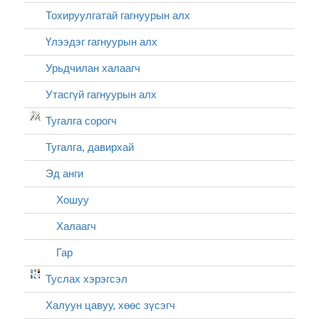
Тохируулгатай гагнуурын алх
Үлээдэг гагнуурын алх
Урьдчилан халаагч
Утасгүй гагнуурын алх
Тугалга сорогч
Тугалга, давирхай
Эд анги
Хошуу
Халаагч
Гар
Туслах хэрэгсэл
Халуун цавуу, хөөс зүсэгч