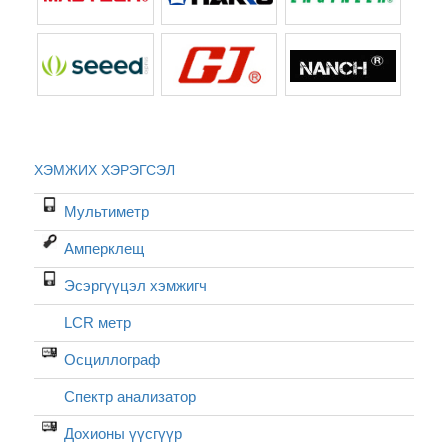
ХЭМЖИХ ХЭРЭГСЭЛ
Мультиметр
Амперклещ
Эсэргүүцэл хэмжигч
LCR метр
Осциллограф
Спектр анализатор
Дохионы үүсгүүр