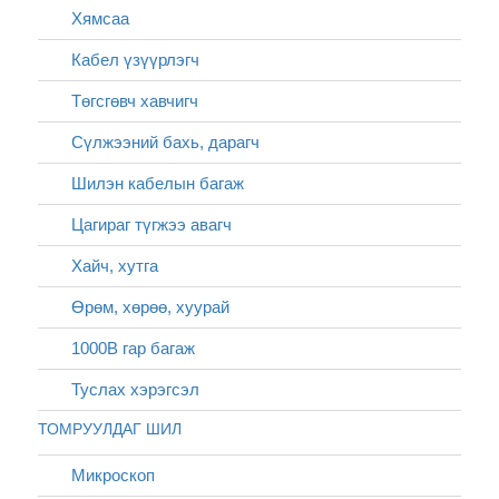
Хямсаа
Кабел үзүүрлэгч
Төгсгөвч хавчигч
Сүлжээний бахь, дарагч
Шилэн кабелын багаж
Цагираг түгжээ авагч
Хайч, хутга
Өрөм, хөрөө, хуурай
1000В гар багаж
Туслах хэрэгсэл
ТОМРУУЛДАГ ШИЛ
Микроскоп