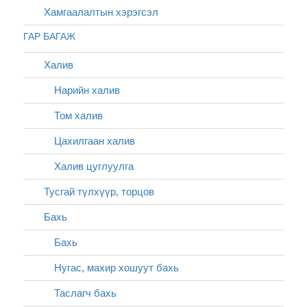
Хамгаалалтын хэрэгсэл
ГАР БАГАЖ
Халив
Нарийн халив
Том халив
Цахилгаан халив
Халив цуглуулга
Тусгай түлхүүр, торцов
Бахь
Бахь
Нугас, махир хошуут бахь
Таслагч бахь