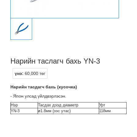
Нарийн таслагч бахь YN-3
үнэ:
60,000 төг
Нарийн тасдагч бахь (кусочка)
- Япон улсад үйлдвэрлэсэн.
Нэр
Тасдах дээд диаметр
Урт
YN-3
ø1.8мм (зэс утас)
118мм