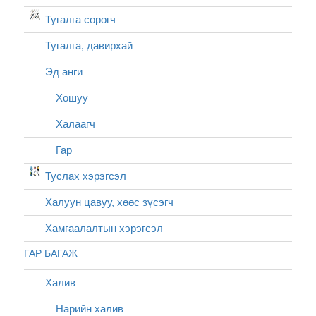
Тугалга сорогч
Тугалга, давирхай
Эд анги
Хошуу
Халаагч
Гар
Туслах хэрэгсэл
Халуун цавуу, хөөс зүсэгч
Хамгаалалтын хэрэгсэл
ГАР БАГАЖ
Халив
Нарийн халив