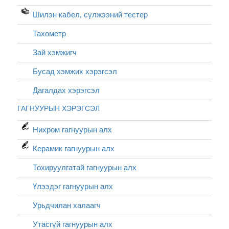
Шилэн кабел, cүлжээний тестер
Тахометр
Зай хэмжигч
Бусад хэмжих хэрэгсэл
Дагалдах хэрэгсэл
ГАГНУУРЫН ХЭРЭГСЭЛ
Нихром гагнуурын алх
Керамик гагнуурын алх
Тохируулгатай гагнуурын алх
Үлээдэг гагнуурын алх
Урьдчилан халаагч
Утасгүй гагнуурын алх