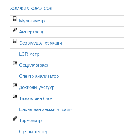
ХЭМЖИХ ХЭРЭГСЭЛ
Мультиметр
Амперклещ
Эсэргүүцэл хэмжигч
LCR метр
Осциллограф
Спектр анализатор
Дохионы үүсгүүр
Тэжээлийн блок
Цахилгаан хэмжигч, хайгч
Термометр
Орчны тестер