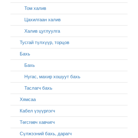
Том халив
Цахилгаан халив
Халив цуглуулга
Тусгай түлхүүр, торцов
Бахь
Бахь
Нугас, махир хошуут бахь
Таслагч бахь
Хямсаа
Кабел үзүүрлэгч
Төгсгөвч хавчигч
Сүлжээний бахь, дарагч