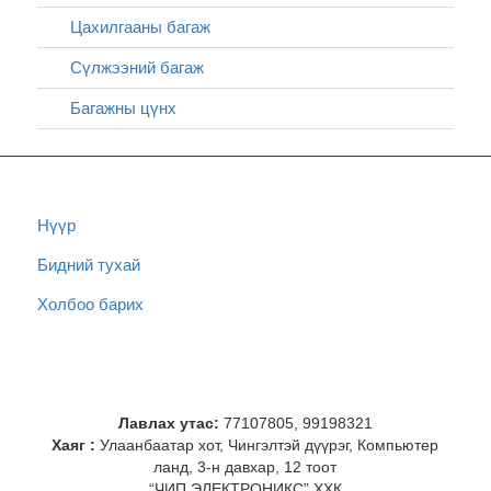
Цахилгааны багаж
Сүлжээний багаж
Багажны цүнх
Нүүр
Бидний тухай
Холбоо барих
Лавлах утас:
77107805, 99198321
Хаяг :
Улаанбаатар хот, Чингэлтэй дүүрэг, Компьютер
ланд, 3-н давхар, 12 тоот
“ЧИП ЭЛЕКТРОНИКС” ХХК