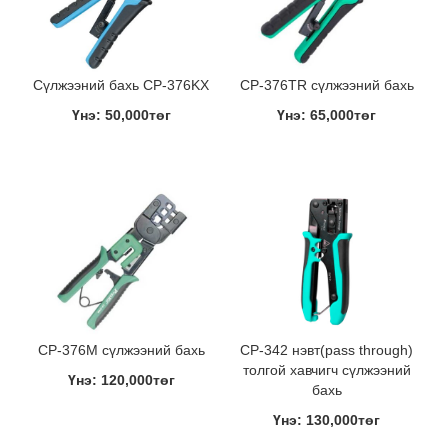
Сүлжээний бахь CP-376KX
CP-376TR сүлжээний бахь
Үнэ: 50,000төг
Үнэ: 65,000төг
CP-376M сүлжээний бахь
CP-342 нэвт(pass through)
толгой хавчигч сүлжээний
Үнэ: 120,000төг
бахь
Үнэ: 130,000төг