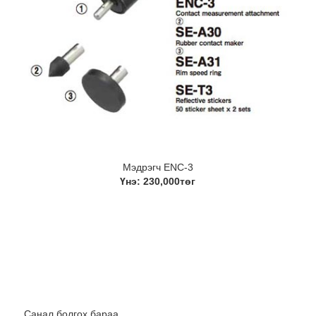
Мэдрэгч ENC-3
Үнэ: 230,000төг
Санал болгох бараа