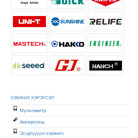
ХЭМЖИХ ХЭРЭГСЭЛ
Мультиметр
Амперклещ
Эсэргүүцэл хэмжигч