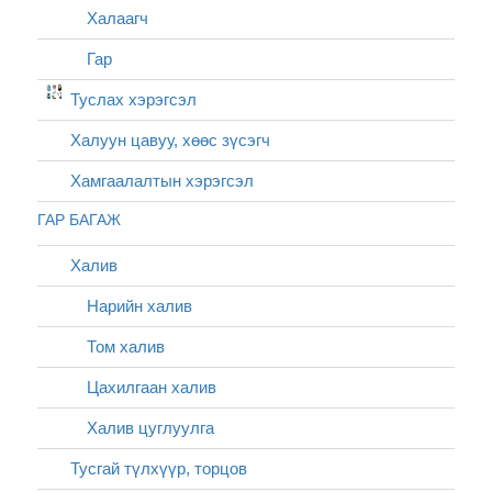
Халаагч
Гар
Туслах хэрэгсэл
Халуун цавуу, хөөс зүсэгч
Хамгаалалтын хэрэгсэл
ГАР БАГАЖ
Халив
Нарийн халив
Том халив
Цахилгаан халив
Халив цуглуулга
Тусгай түлхүүр, торцов