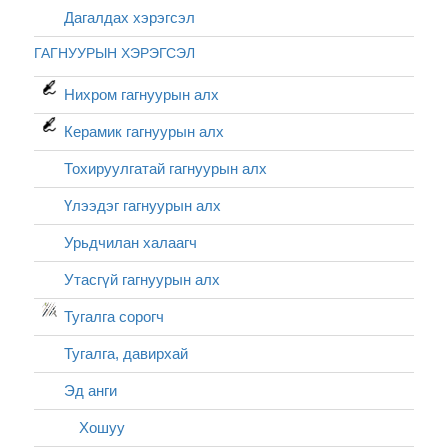
Дагалдах хэрэгсэл
ГАГНУУРЫН ХЭРЭГСЭЛ
Нихром гагнуурын алх
Керамик гагнуурын алх
Тохируулгатай гагнуурын алх
Үлээдэг гагнуурын алх
Урьдчилан халаагч
Утасгүй гагнуурын алх
Тугалга сорогч
Тугалга, давирхай
Эд анги
Хошуу