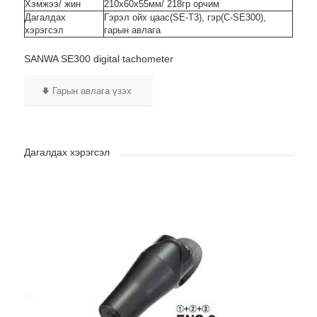
Хэмжээ/ жин
210x60x55мм/ 218гр орчим
Дагалдах
Гэрэл ойх цаас(SE-T3), гэр(C-SE300),
хэрэгсэл
гарын авлага
SANWA SE300 digital tachometer
Гарын авлага үзэх
Дагалдах хэрэгсэл