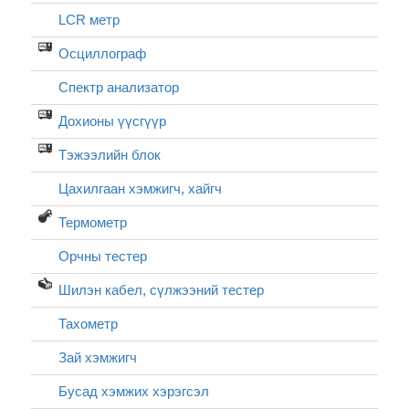
LCR метр
Осциллограф
Спектр анализатор
Дохионы үүсгүүр
Тэжээлийн блок
Цахилгаан хэмжигч, хайгч
Термометр
Орчны тестер
Шилэн кабел, cүлжээний тестер
Тахометр
Зай хэмжигч
Бусад хэмжих хэрэгсэл