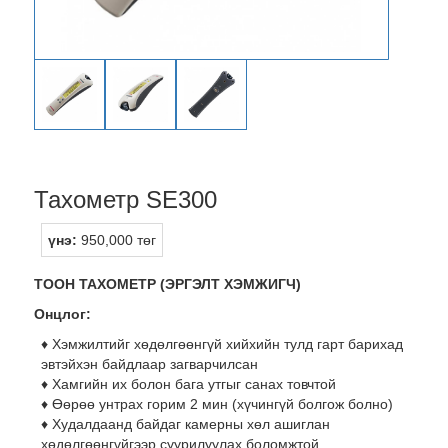
Тахометр SE300
үнэ:
950,000 төг
ТООН ТАХОМЕТР (ЭРГЭЛТ ХЭМЖИГЧ)
Онцлог:
♦ Хэмжилтийг хөдөлгөөнгүй хийхийн тулд гарт барихад
эвтэйхэн байдлаар загварчилсан
♦ Хамгийн их болон бага утгыг санах товчтой
♦ Өөрөө унтрах горим 2 мин (хүчингүй болгож болно)
♦ Худалдаанд байдаг камерны хөл ашиглан
хөдөлгөөнгүйгээр суурилуулах боломжтой