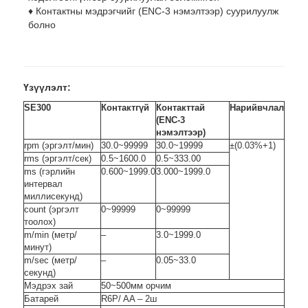
♦ Контактны мэдрэгчийг (ENC-3 нэмэлтээр) суурилуулж
болно
Үзүүлэлт:
SE300
Контактгүй
Контакттай
Нарийвчлал
(ENC-3
нэмэлтээр)
rpm (эргэлт/мин)
30.0~99999
30.0~19999
±(0.03%+1)
rms (эргэлт/сек)
0.5~1600.0
0.5~333.00
ms (гэрлийн
0.600~1999.0
3.000~1999.0
интервал
миллисекунд)
count (эргэлт
0~99999
0~99999
тоолоx)
m/min (метр/
–
3.0~1999.0
минут)
m/sec (метр/
–
0.05~33.0
секунд)
Мэдрэх зай
50~500мм орчим
Батарей
R6P/ AA – 2ш