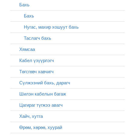
Бахь
Бахь
Нугас, махир хошуут бахь
Таслагч бахь
Хямсаа
Кабел үзүүрлэгч
Төгсгөвч хавчигч
Сүлжээний бахь, дарагч
Шилэн кабелын багаж
Цагираг түгжээ авагч
Хайч, хутга
Өрөм, хөрөө, хуурай