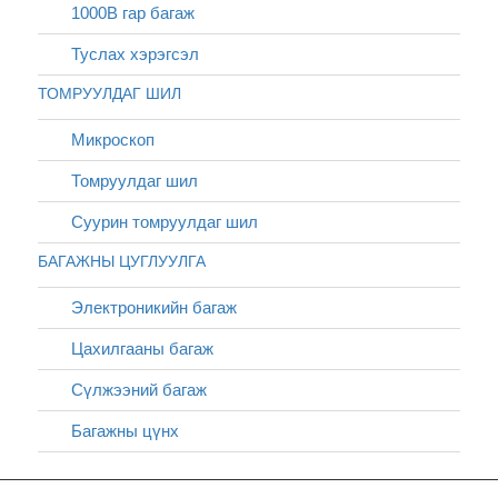
1000В гар багаж
Туслах хэрэгсэл
ТОМРУУЛДАГ ШИЛ
Микроскоп
Томруулдаг шил
Суурин томруулдаг шил
БАГАЖНЫ ЦУГЛУУЛГА
Электроникийн багаж
Цахилгааны багаж
Сүлжээний багаж
Багажны цүнх