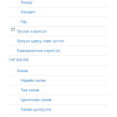
Хошуу
Халаагч
Гар
Туслах хэрэгсэл
Халуун цавуу, хөөс зүсэгч
Хамгаалалтын хэрэгсэл
ГАР БАГАЖ
Халив
Нарийн халив
Том халив
Цахилгаан халив
Халив цуглуулга