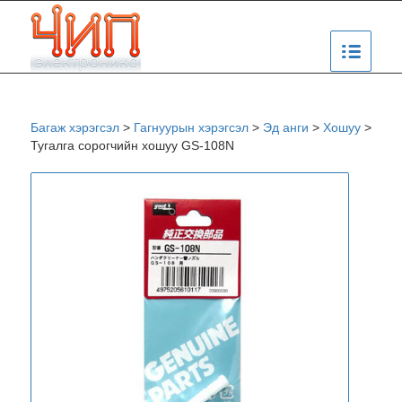
Багаж хэрэгсэл
>
Гагнуурын хэрэгсэл
>
Эд анги
>
Хошуу
>
Тугалга сорогчийн хошуу GS-108N