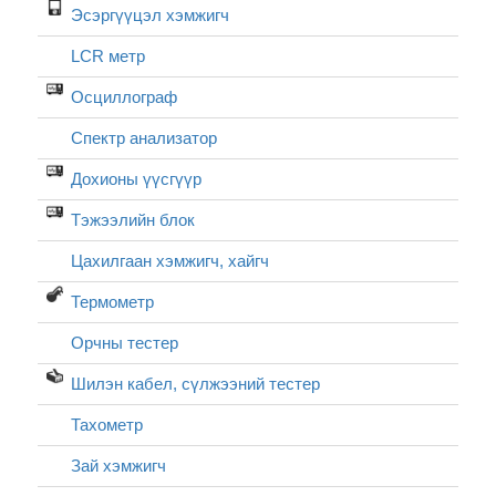
Эсэргүүцэл хэмжигч
LCR метр
Осциллограф
Спектр анализатор
Дохионы үүсгүүр
Тэжээлийн блок
Цахилгаан хэмжигч, хайгч
Термометр
Орчны тестер
Шилэн кабел, cүлжээний тестер
Тахометр
Зай хэмжигч