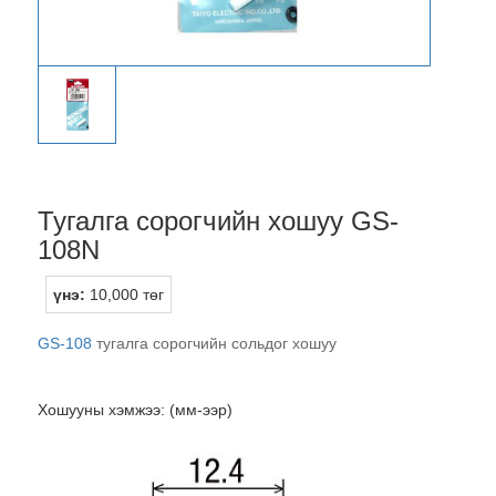
Тугалга сорогчийн хошуу GS-
108N
үнэ:
10,000 төг
GS-108
тугалга сорогчийн сольдог хошуу
Хошууны хэмжээ: (мм-ээр)