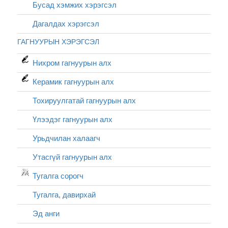
Бусад хэмжих хэрэгсэл
Дагалдах хэрэгсэл
ГАГНУУРЫН ХЭРЭГСЭЛ
Нихром гагнуурын алх
Керамик гагнуурын алх
Тохируулгатай гагнуурын алх
Үлээдэг гагнуурын алх
Урьдчилан халаагч
Утасгүй гагнуурын алх
Тугалга сорогч
Тугалга, давирхай
Эд анги