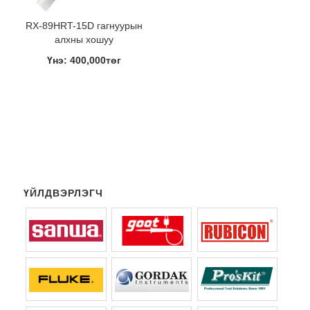
RX-89HRT-15D гагнуурын
алхны хошуу
Үнэ: 400,000төг
ҮЙЛДВЭРЛЭГЧ