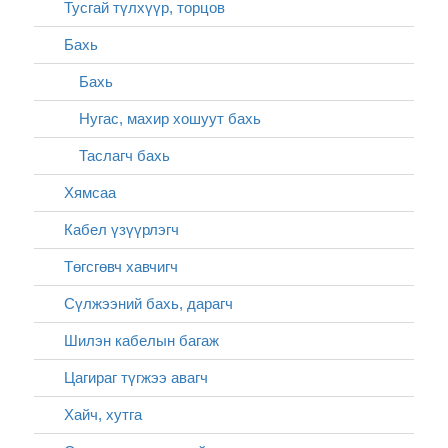
Тусгай түлхүүр, торцов
Бахь
Бахь
Нугас, махир хошуут бахь
Таслагч бахь
Хямсаа
Кабел үзүүрлэгч
Төгсгөвч хавчигч
Сүлжээний бахь, дарагч
Шилэн кабелын багаж
Цагираг түгжээ авагч
Хайч, хутга