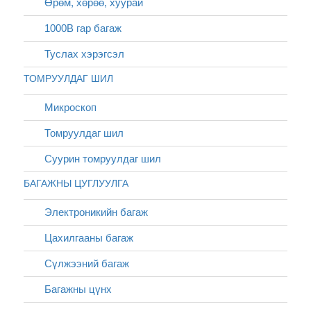
Өрөм, хөрөө, хуурай
1000В гар багаж
Туслах хэрэгсэл
ТОМРУУЛДАГ ШИЛ
Микроскоп
Томруулдаг шил
Суурин томруулдаг шил
БАГАЖНЫ ЦУГЛУУЛГА
Электроникийн багаж
Цахилгааны багаж
Сүлжээний багаж
Багажны цүнх