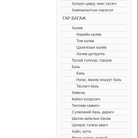
Халуун цавуу, хөөс зүсэгч
Хамгаалалтын хэрэгсэл
ГАР БАГАЖ
Халив
Нарийн халив
Том халив
Цахилгаан халив
Халив цуглуулга
Тусгай түлхүүр, торцов
Бахь
Бахь
Нугас, махир хошуут бахь
Таслагч бахь
Хямсаа
Кабел үзүүрлэгч
Төгсгөвч хавчигч
Сүлжээний бахь, дарагч
Шилэн кабелын багаж
Цагираг түгжээ авагч
Хайч, хутга