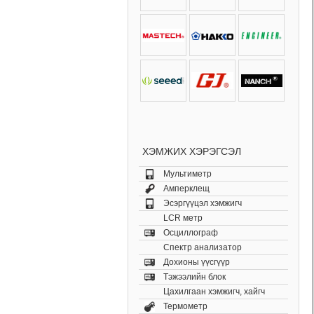
ХЭМЖИХ ХЭРЭГСЭЛ
Мультиметр
Амперклещ
Эсэргүүцэл хэмжигч
LCR метр
Осциллограф
Спектр анализатор
Дохионы үүсгүүр
Тэжээлийн блок
Цахилгаан хэмжигч, хайгч
Термометр