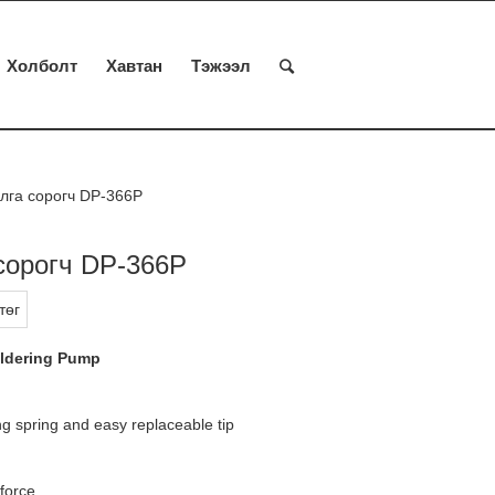
Холболт
Хавтан
Тэжээл
алга сорогч DP-366P
 сорогч DP-366P
төг
ldering Pump
ting spring and easy replaceable tip
force