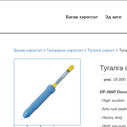
Багаж хэрэгсэл
Эд анги
Багаж хэрэгсэл
>
Гагнуурын хэрэгсэл
>
Тугалга сорогч
>
Туг
Тугалга
үнэ:
18,000 
DP-366P Deso
- High suction
- Anti-rust las
- Heavy duty
- High vacuum 