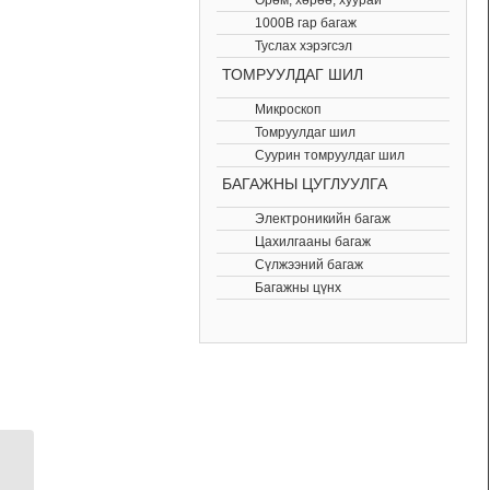
Өрөм, хөрөө, хуурай
1000В гар багаж
Туслах хэрэгсэл
ТОМРУУЛДАГ ШИЛ
Микроскоп
Томруулдаг шил
Суурин томруулдаг шил
БАГАЖНЫ ЦУГЛУУЛГА
Электроникийн багаж
Цахилгааны багаж
Сүлжээний багаж
Багажны цүнх
Тугалга сорогч DP-