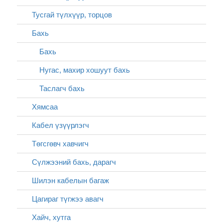
Тусгай түлхүүр, торцов
Бахь
Бахь
Нугас, махир хошуут бахь
Таслагч бахь
Хямсаа
Кабел үзүүрлэгч
Төгсгөвч хавчигч
Сүлжээний бахь, дарагч
Шилэн кабелын багаж
Цагираг түгжээ авагч
Хайч, хутга