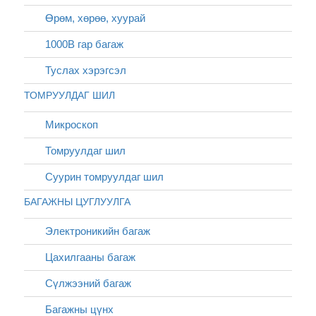
Өрөм, хөрөө, хуурай
1000В гар багаж
Туслах хэрэгсэл
ТОМРУУЛДАГ ШИЛ
Микроскоп
Томруулдаг шил
Суурин томруулдаг шил
БАГАЖНЫ ЦУГЛУУЛГА
Электроникийн багаж
Цахилгааны багаж
Сүлжээний багаж
Багажны цүнх