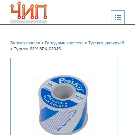
Багаж хэрэгсэл
>
Гагнуурын хэрэгсэл
>
Тугалга, давирхай
>
Тугалга 63% 8PK-033JS