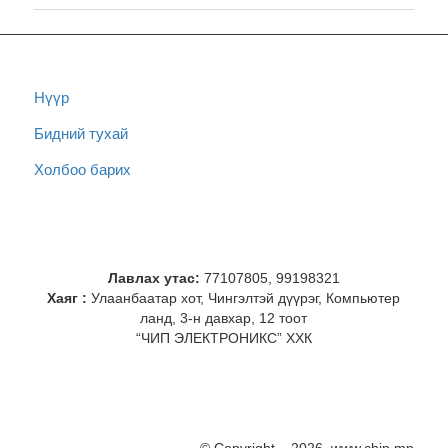
Нүүр
Бидний тухай
Холбоо барих
Лавлах утас:
77107805, 99198321
Хаяг :
Улаанбаатар хот, Чингэлтэй дүүрэг, Компьютер
ланд, 3-н давхар, 12 тоот
“ЧИП ЭЛЕКТРОНИКС” ХХК