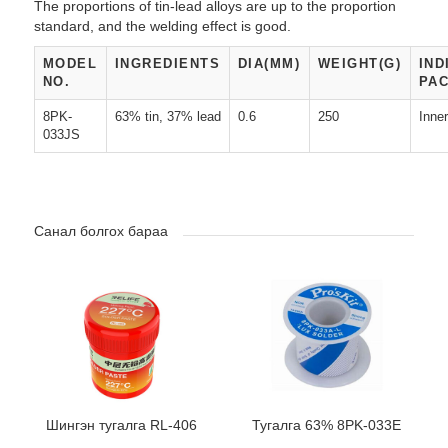
The proportions of tin-lead alloys are up to the proportion
standard, and the welding effect is good.
MODEL
INGREDIENTS
DIA(MM)
WEIGHT(G)
IND
NO.
PAC
8PK-
63% tin, 37% lead
0.6
250
Inne
033JS
Санал болгох бараа
Шингэн тугалга RL-406
Тугалга 63% 8PK-033E