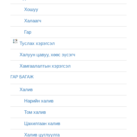
Хошуу
Халаагч
Гар
Туслах хэрэгсэл
Халуун цавуу, хөөс зүсэгч
Хамгаалалтын хэрэгсэл
ГАР БАГАЖ
Халив
Нарийн халив
Том халив
Цахилгаан халив
Халив цуглуулга