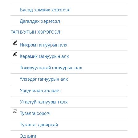
Бусад хэмжих хэрэгсэл
Дагалдах хэрэгсэл
ГАГНУУРЫН ХЭРЭГСЭЛ
Нихром гагнуурын алх
Керамик гагнуурын алх
Тохируулгатай гагнуурын алх
Үлээдэг гагнуурын алх
Урьдчилан халаагч
Утасгүй гагнуурын алх
Тугалга сорогч
Тугалга, давирхай
Эд анги