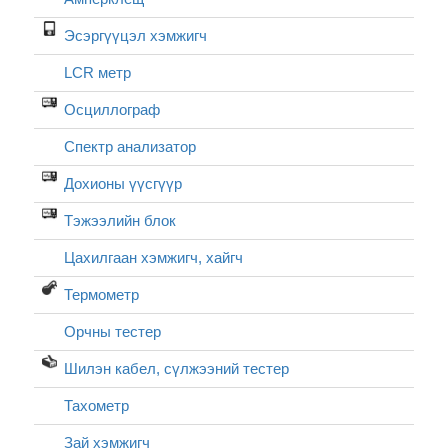
Эсэргүүцэл хэмжигч
LCR метр
Осциллограф
Спектр анализатор
Дохионы үүсгүүр
Тэжээлийн блок
Цахилгаан хэмжигч, хайгч
Термометр
Орчны тестер
Шилэн кабел, cүлжээний тестер
Тахометр
Зай хэмжигч