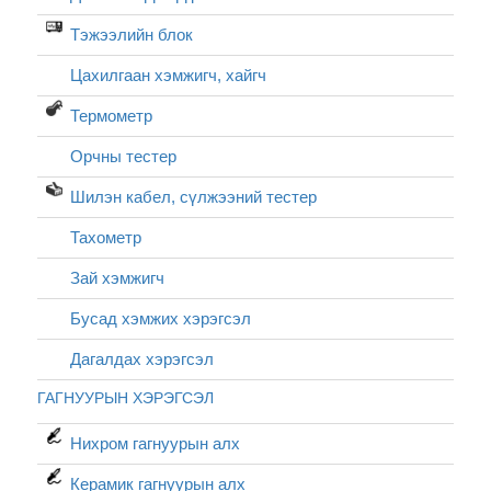
Тэжээлийн блок
Цахилгаан хэмжигч, хайгч
Термометр
Орчны тестер
Шилэн кабел, cүлжээний тестер
Тахометр
Зай хэмжигч
Бусад хэмжих хэрэгсэл
Дагалдах хэрэгсэл
ГАГНУУРЫН ХЭРЭГСЭЛ
Нихром гагнуурын алх
Керамик гагнуурын алх