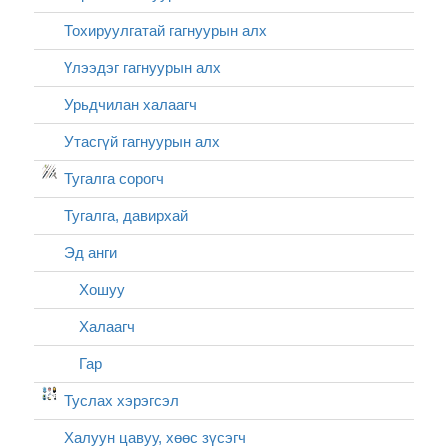
Тохируулгатай гагнуурын алх
Үлээдэг гагнуурын алх
Урьдчилан халаагч
Утасгүй гагнуурын алх
Тугалга сорогч
Тугалга, давирхай
Эд анги
Хошуу
Халаагч
Гар
Туслах хэрэгсэл
Халуун цавуу, хөөс зүсэгч