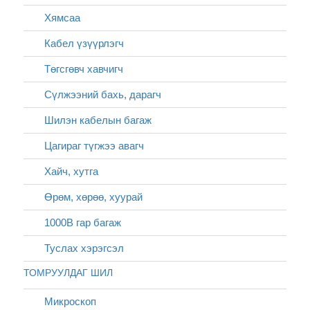
Хямсаа
Кабел үзүүрлэгч
Төгсгөвч хавчигч
Сүлжээний бахь, дарагч
Шилэн кабелын багаж
Цагираг түгжээ авагч
Хайч, хутга
Өрөм, хөрөө, хуурай
1000В гар багаж
Туслах хэрэгсэл
ТОМРУУЛДАГ ШИЛ
Микроскоп