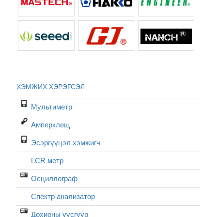
ХЭМЖИХ ХЭРЭГСЭЛ
Мультиметр
Амперклещ
Эсэргүүцэл хэмжигч
LCR метр
Осциллограф
Спектр анализатор
Дохионы үүсгүүр