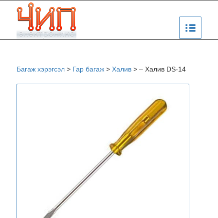
Багаж хэрэгсэл
>
Гар багаж
>
Халив
>
– Халив DS-14