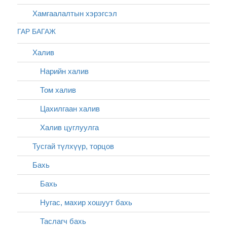
Хамгаалалтын хэрэгсэл
ГАР БАГАЖ
Халив
Нарийн халив
Том халив
Цахилгаан халив
Халив цуглуулга
Тусгай түлхүүр, торцов
Бахь
Бахь
Нугас, махир хошуут бахь
Таслагч бахь