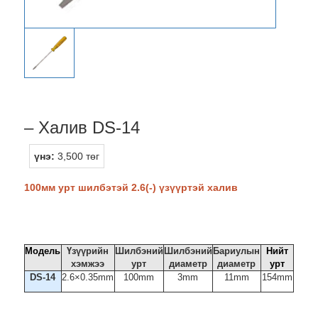
– Халив DS-14
үнэ:
3,500 төг
100мм урт шилбэтэй 2.6(-) үзүүртэй халив
Модель
Үзүүрийн
Шилбэний
Шилбэний
Бариулын
Нийт
хэмжээ
урт
диаметр
диаметр
урт
DS-14
2.6×0.35mm
100mm
3mm
11mm
154mm