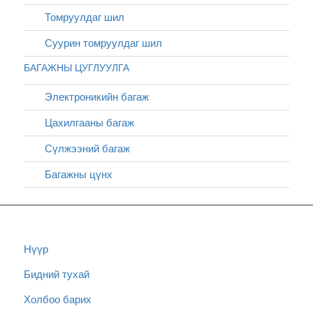
Томруулдаг шил
Суурин томруулдаг шил
БАГАЖНЫ ЦУГЛУУЛГА
Электроникийн багаж
Цахилгааны багаж
Сүлжээний багаж
Багажны цүнх
Нүүр
Бидний тухай
Холбоо барих