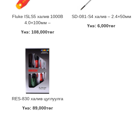
Fluke ISLS5 халив 1000В
SD-081-S4 халив – 2.4×50мм
4.0×100мм –
Үнэ: 6,000төг
Үнэ: 108,000төг
RES-830 халив цуглуулга
Үнэ: 89,000төг