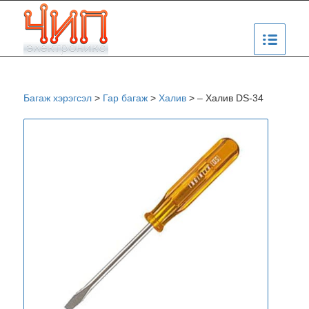
Багаж хэрэгсэл
>
Гар багаж
>
Халив
>
– Халив DS-34