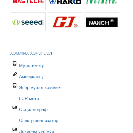
ХЭМЖИХ ХЭРЭГСЭЛ
Мультиметр
Амперклещ
Эсэргүүцэл хэмжигч
LCR метр
Осциллограф
Спектр анализатор
Дохионы үүсгүүр