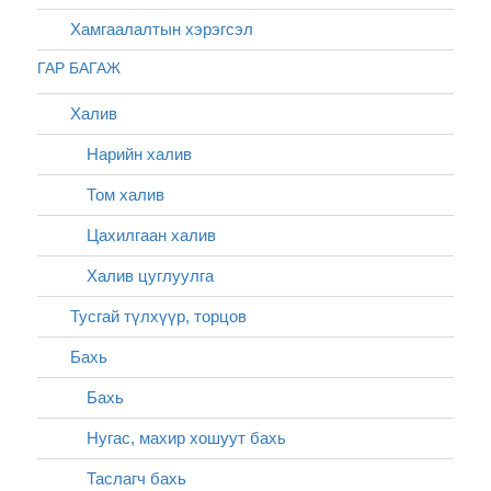
Хамгаалалтын хэрэгсэл
ГАР БАГАЖ
Халив
Нарийн халив
Том халив
Цахилгаан халив
Халив цуглуулга
Тусгай түлхүүр, торцов
Бахь
Бахь
Нугас, махир хошуут бахь
Таслагч бахь