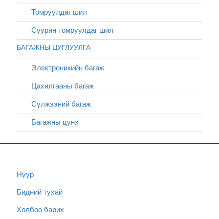
Томруулдаг шил
Суурин томруулдаг шил
БАГАЖНЫ ЦУГЛУУЛГА
Электроникийн багаж
Цахилгааны багаж
Сүлжээний багаж
Багажны цүнх
Нүүр
Бидний тухай
Холбоо барих