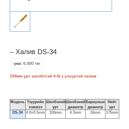
– Халив DS-34
үнэ:
6,000 төг
100мм урт шилбэтэй 4.0(-) үзүүртэй халив
Модель
Үзүүрийн
Шилбэний
Шилбэний
Бариулын
Нийт
хэмжээ
урт
диаметр
диаметр
урт
DS-34
4.0×0.5mm
100mm
4.3mm
16mm
175mm