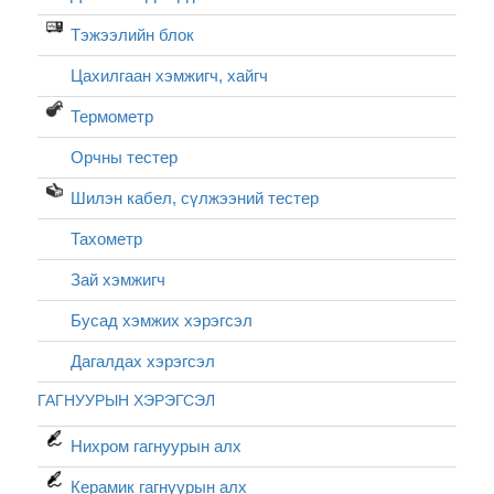
Тэжээлийн блок
Цахилгаан хэмжигч, хайгч
Термометр
Орчны тестер
Шилэн кабел, cүлжээний тестер
Тахометр
Зай хэмжигч
Бусад хэмжих хэрэгсэл
Дагалдах хэрэгсэл
ГАГНУУРЫН ХЭРЭГСЭЛ
Нихром гагнуурын алх
Керамик гагнуурын алх