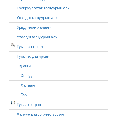
Тохируулгатай гагнуурын алх
Үлээдэг гагнуурын алх
Урьдчилан халаагч
Утасгүй гагнуурын алх
Тугалга сорогч
Тугалга, давирхай
Эд анги
Хошуу
Халаагч
Гар
Туслах хэрэгсэл
Халуун цавуу, хөөс зүсэгч