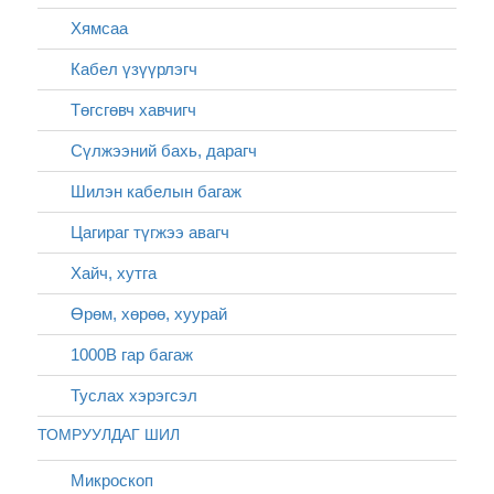
Хямсаа
Кабел үзүүрлэгч
Төгсгөвч хавчигч
Сүлжээний бахь, дарагч
Шилэн кабелын багаж
Цагираг түгжээ авагч
Хайч, хутга
Өрөм, хөрөө, хуурай
1000В гар багаж
Туслах хэрэгсэл
ТОМРУУЛДАГ ШИЛ
Микроскоп