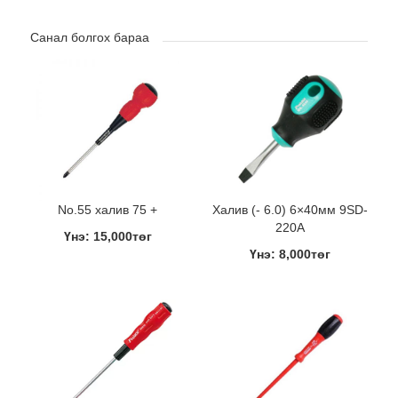
Санал болгох бараа
No.55 халив 75 +
Халив (- 6.0) 6×40мм 9SD-
220A
Үнэ: 15,000төг
Үнэ: 8,000төг