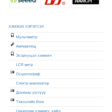
ХЭМЖИХ ХЭРЭГСЭЛ
Мультиметр
Амперклещ
Эсэргүүцэл хэмжигч
LCR метр
Осциллограф
Спектр анализатор
Дохионы үүсгүүр
Тэжээлийн блок
Цахилгаан хэмжигч, хайгч