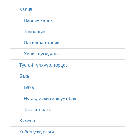
Халив
Нарийн халив
Том халив
Цахилгаан халив
Халив цуглуулга
Тусгай түлхүүр, торцов
Бахь
Бахь
Нугас, махир хошуут бахь
Таслагч бахь
Хямсаа
Кабел үзүүрлэгч