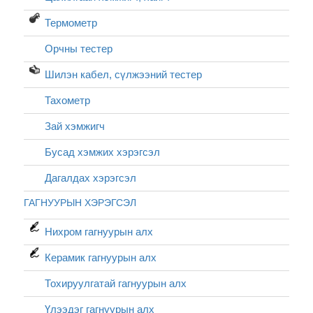
Термометр
Орчны тестер
Шилэн кабел, cүлжээний тестер
Тахометр
Зай хэмжигч
Бусад хэмжих хэрэгсэл
Дагалдах хэрэгсэл
ГАГНУУРЫН ХЭРЭГСЭЛ
Нихром гагнуурын алх
Керамик гагнуурын алх
Тохируулгатай гагнуурын алх
Үлээдэг гагнуурын алх