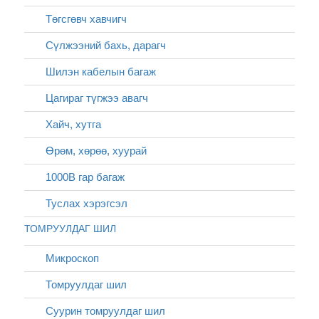
Төгсгөвч хавчигч
Сүлжээний бахь, дарагч
Шилэн кабелын багаж
Цагираг түгжээ авагч
Хайч, хутга
Өрөм, хөрөө, хуурай
1000В гар багаж
Туслах хэрэгсэл
ТОМРУУЛДАГ ШИЛ
Микроскоп
Томруулдаг шил
Суурин томруулдаг шил