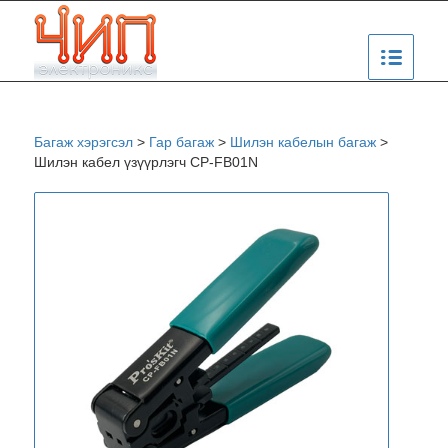
Багаж хэрэгсэл
>
Гар багаж
>
Шилэн кабелын багаж
>
Шилэн кабел үзүүрлэгч CP-FB01N