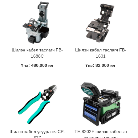
Шилэн кабел таслагч FB-
Шилэн кабел таслагч FB-
1688C
1601
Үнэ: 480,000төг
Үнэ: 82,000төг
Шилэн кабел үзүүрлэгч CP-
TE-8202F шилэн кабелын
327
залгааны машин