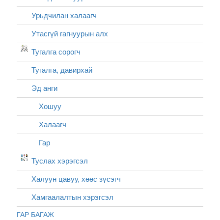
Урьдчилан халаагч
Утасгүй гагнуурын алх
Тугалга сорогч
Тугалга, давирхай
Эд анги
Хошуу
Халаагч
Гар
Туслах хэрэгсэл
Халуун цавуу, хөөс зүсэгч
Хамгаалалтын хэрэгсэл
ГАР БАГАЖ