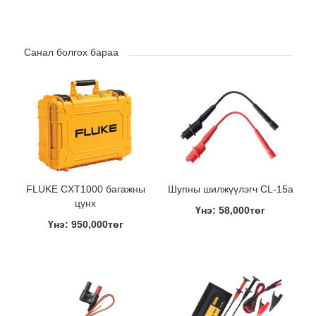
Санал болгох бараа
FLUKE CXT1000 багажны
Шупны шилжүүлэгч CL-15a
цүнх
Үнэ: 58,000төг
Үнэ: 950,000төг