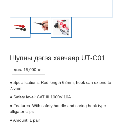
Шупны дэгээ хавчаар UT-C01
үнэ:
15,000 төг
● Specifications: Rod length 62mm, hook can extend to
7.5mm
● Safety level: CAT III 1000V 10A
● Features: With safety handle and spring hook type
alligator clips
● Amount: 1 pair