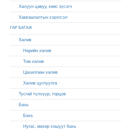
Халуун цавуу, хөөс зүсэгч
Хамгаалалтын хэрэгсэл
ГАР БАГАЖ
Халив
Нарийн халив
Том халив
Цахилгаан халив
Халив цуглуулга
Тусгай түлхүүр, торцов
Бахь
Бахь
Нугас, махир хошуут бахь