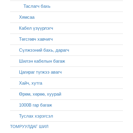
Таслагч бахь
Хямсаа
Кабел үзүүрлэгч
Төгсгөвч хавчигч
Сүлжээний бахь, дарагч
Шилэн кабелын багаж
Цагираг түгжээ авагч
Хайч, хутга
Өрөм, хөрөө, хуурай
1000В гар багаж
Туслах хэрэгсэл
ТОМРУУЛДАГ ШИЛ