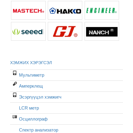
ХЭМЖИХ ХЭРЭГСЭЛ
Мультиметр
Амперклещ
Эсэргүүцэл хэмжигч
LCR метр
Осциллограф
Спектр анализатор