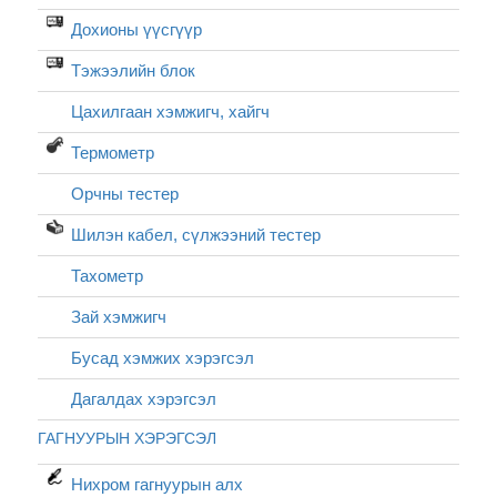
Дохионы үүсгүүр
Тэжээлийн блок
Цахилгаан хэмжигч, хайгч
Термометр
Орчны тестер
Шилэн кабел, cүлжээний тестер
Тахометр
Зай хэмжигч
Бусад хэмжих хэрэгсэл
Дагалдах хэрэгсэл
ГАГНУУРЫН ХЭРЭГСЭЛ
Нихром гагнуурын алх