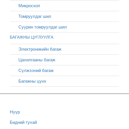
Микроскоп
Томруулдаг шил
Суурин томруулдаг шил
БАГАЖНЫ ЦУГЛУУЛГА
Электроникийн багаж
Цахилгааны багаж
Сүлжээний багаж
Багажны цүнх
Нүүр
Бидний тухай