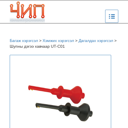
Багаж хэрэгсэл
>
Хэмжих хэрэгсэл
>
Дагалдах хэрэгсэл
>
Шупны дэгээ хавчаар UT-C01