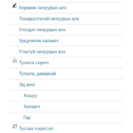
Керамик гагнуурын алх
Тохируулгатай гагнуурын алх
Үлээдэг гагнуурын алх
Урьдчилан халаагч
Утасгүй гагнуурын алх
Тугалга сорогч
Тугалга, давирхай
Эд анги
Хошуу
Халаагч
Гар
Туслах хэрэгсэл