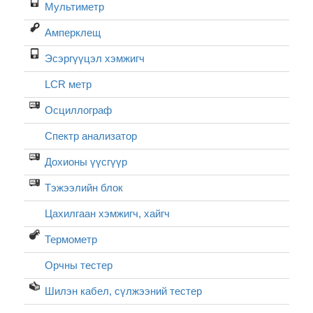
Мультиметр
Амперклещ
Эсэргүүцэл хэмжигч
LCR метр
Осциллограф
Спектр анализатор
Дохионы үүсгүүр
Тэжээлийн блок
Цахилгаан хэмжигч, хайгч
Термометр
Орчны тестер
Шилэн кабел, cүлжээний тестер