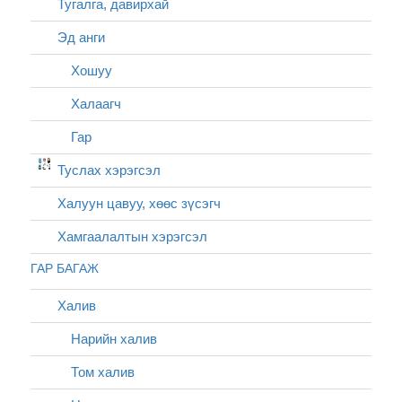
Тугалга, давирхай
Эд анги
Хошуу
Халаагч
Гар
Туслах хэрэгсэл
Халуун цавуу, хөөс зүсэгч
Хамгаалалтын хэрэгсэл
ГАР БАГАЖ
Халив
Нарийн халив
Том халив