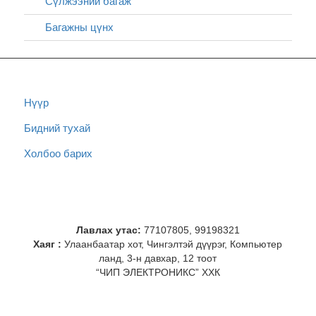
Сүлжээний багаж
Багажны цүнх
Нүүр
Бидний тухай
Холбоо барих
Лавлах утас:
77107805, 99198321
Хаяг :
Улаанбаатар хот, Чингэлтэй дүүрэг, Компьютер
ланд, 3-н давхар, 12 тоот
“ЧИП ЭЛЕКТРОНИКС” ХХК