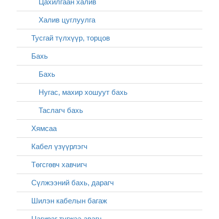
Цахилгаан халив
Халив цуглуулга
Тусгай түлхүүр, торцов
Бахь
Бахь
Нугас, махир хошуут бахь
Таслагч бахь
Хямсаа
Кабел үзүүрлэгч
Төгсгөвч хавчигч
Сүлжээний бахь, дарагч
Шилэн кабелын багаж
Цагираг түгжээ авагч