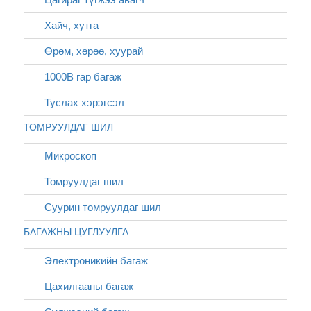
Хайч, хутга
Өрөм, хөрөө, хуурай
1000В гар багаж
Туслах хэрэгсэл
ТОМРУУЛДАГ ШИЛ
Микроскоп
Томруулдаг шил
Суурин томруулдаг шил
БАГАЖНЫ ЦУГЛУУЛГА
Электроникийн багаж
Цахилгааны багаж