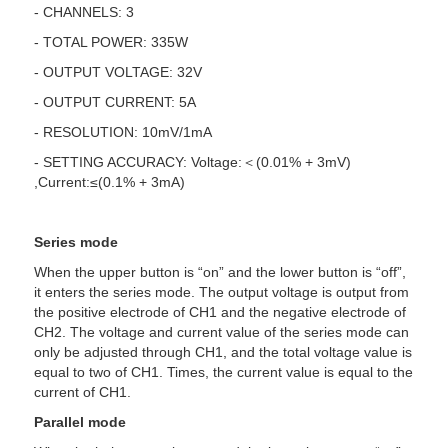
- CHANNELS: 3
- TOTAL POWER: 335W
- OUTPUT VOLTAGE: 32V
- OUTPUT CURRENT: 5A
- RESOLUTION: 10mV/1mA
- SETTING ACCURACY: Voltage:＜(0.01% + 3mV)
,Current:≤(0.1% + 3mA)
Series mode
When the upper button is “on” and the lower button is “off”,
it enters the series mode. The output voltage is output from
the positive electrode of CH1 and the negative electrode of
CH2. The voltage and current value of the series mode can
only be adjusted through CH1, and the total voltage value is
equal to two of CH1. Times, the current value is equal to the
current of CH1.
Parallel mode