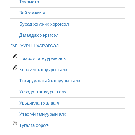
Тахометр
Зай хэмжигч
Бусад хэмжих хэрэгсэл
Дагалдах хэрэгсэл
ГАГНУУРЫН ХЭРЭГСЭЛ
Нихром гагнуурын алх
Керамик гагнуурын алх
Тохируулгатай гагнуурын алх
Үлээдэг гагнуурын алх
Урьдчилан халаагч
Утасгүй гагнуурын алх
Тугалга сорогч