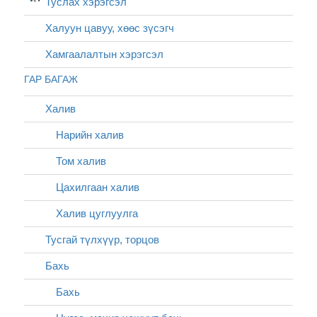
Туслах хэрэгсэл
Халуун цавуу, хөөс зүсэгч
Хамгаалалтын хэрэгсэл
ГАР БАГАЖ
Халив
Нарийн халив
Том халив
Цахилгаан халив
Халив цуглуулга
Тусгай түлхүүр, торцов
Бахь
Бахь