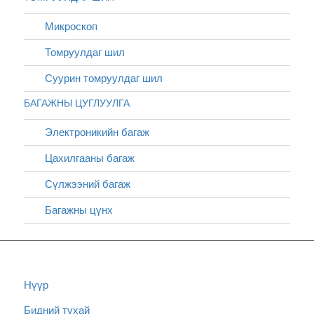
Микроскоп
Томруулдаг шил
Суурин томруулдаг шил
БАГАЖНЫ ЦУГЛУУЛГА
Электроникийн багаж
Цахилгааны багаж
Сүлжээний багаж
Багажны цүнх
Нүүр
Бидний тухай