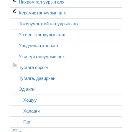
Нихром гагнуурын алх
Керамик гагнуурын алх
Тохируулгатай гагнуурын алх
Үлээдэг гагнуурын алх
Урьдчилан халаагч
Утасгүй гагнуурын алх
Тугалга сорогч
Тугалга, давирхай
Эд анги
Хошуу
Халаагч
Гар