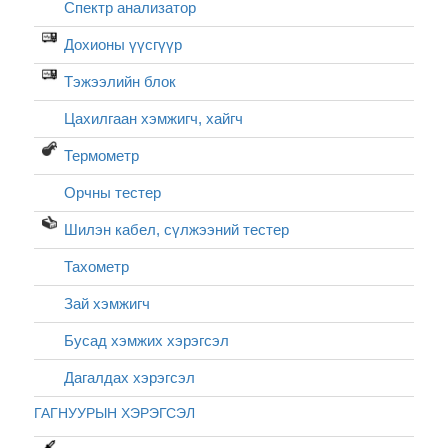
Спектр анализатор
Дохионы үүсгүүр
Тэжээлийн блок
Цахилгаан хэмжигч, хайгч
Термометр
Орчны тестер
Шилэн кабел, cүлжээний тестер
Тахометр
Зай хэмжигч
Бусад хэмжих хэрэгсэл
Дагалдах хэрэгсэл
ГАГНУУРЫН ХЭРЭГСЭЛ