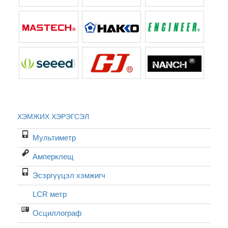
ХЭМЖИХ ХЭРЭГСЭЛ
Мультиметр
Амперклещ
Эсэргүүцэл хэмжигч
LCR метр
Осциллограф