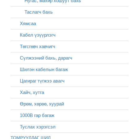
Нугас, махир хошуут бахь
Таслагч бахь
Хямсаа
Кабел үзүүрлэгч
Төгсгөвч хавчигч
Сүлжээний бахь, дарагч
Шилэн кабелын багаж
Цагираг түгжээ авагч
Хайч, хутга
Өрөм, хөрөө, хуурай
1000В гар багаж
Туслах хэрэгсэл
ТОМРУУЛДАГ ШИЛ