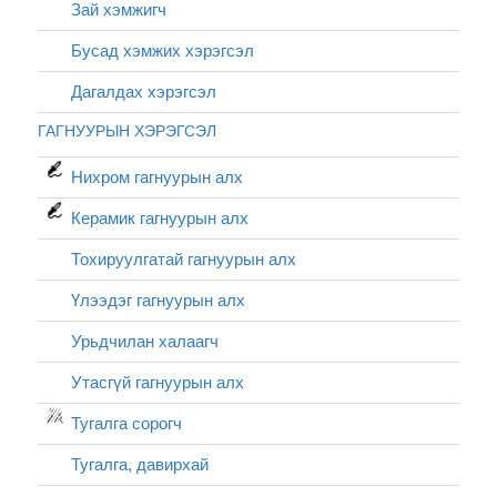
Зай хэмжигч
Бусад хэмжих хэрэгсэл
Дагалдах хэрэгсэл
ГАГНУУРЫН ХЭРЭГСЭЛ
Нихром гагнуурын алх
Керамик гагнуурын алх
Тохируулгатай гагнуурын алх
Үлээдэг гагнуурын алх
Урьдчилан халаагч
Утасгүй гагнуурын алх
Тугалга сорогч
Тугалга, давирхай