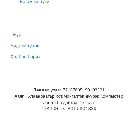
Багажны цүнх
Нүүр
Бидний тухай
Холбоо барих
Лавлах утас:
77107805, 99198321
Хаяг :
Улаанбаатар хот, Чингэлтэй дүүрэг, Компьютер
ланд, 3-н давхар, 12 тоот
“ЧИП ЭЛЕКТРОНИКС” ХХК