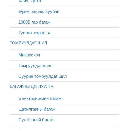
Хайч, хутга
Өрөм, хөрөө, хуурай
1000В гар багаж
Туслах хэрэгсэл
ТОМРУУЛДАГ ШИЛ
Микроскоп
Томруулдаг шил
Суурин томруулдаг шил
БАГАЖНЫ ЦУГЛУУЛГА
Электроникийн багаж
Цахилгааны багаж
Сүлжээний багаж