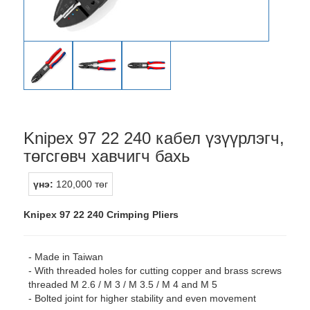
Knipex 97 22 240 кабел үзүүрлэгч,
төгсгөвч хавчигч бахь
үнэ:
120,000 төг
Knipex 97 22 240 Crimping Pliers
- Made in Taiwan
- With threaded holes for cutting copper and brass screws
threaded M 2.6 / M 3 / M 3.5 / M 4 and M 5
- Bolted joint for higher stability and even movement