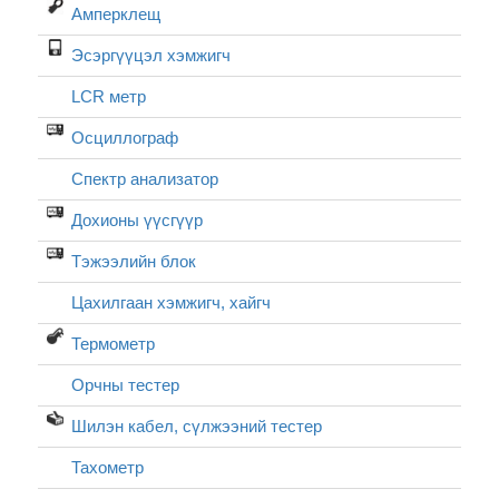
Амперклещ
Эсэргүүцэл хэмжигч
LCR метр
Осциллограф
Спектр анализатор
Дохионы үүсгүүр
Тэжээлийн блок
Цахилгаан хэмжигч, хайгч
Термометр
Орчны тестер
Шилэн кабел, cүлжээний тестер
Тахометр