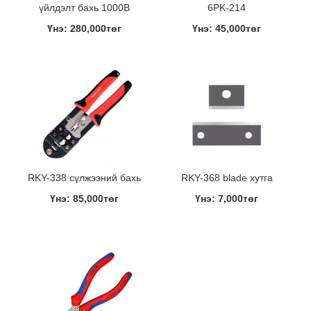
үйлдэлт бахь 1000В
6PK-214
Үнэ: 280,000төг
Үнэ: 45,000төг
RKY-338 сүлжээний бахь
RKY-368 blade хутга
Үнэ: 85,000төг
Үнэ: 7,000төг