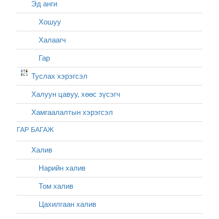
Эд анги
Хошуу
Халаагч
Гар
Туслах хэрэгсэл
Халуун цавуу, хөөс зүсэгч
Хамгаалалтын хэрэгсэл
ГАР БАГАЖ
Халив
Нарийн халив
Том халив
Цахилгаан халив