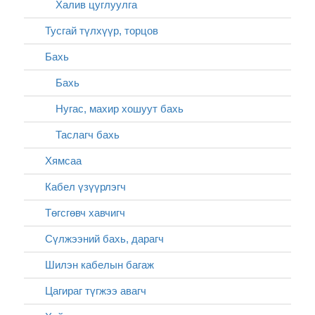
Халив цуглуулга
Тусгай түлхүүр, торцов
Бахь
Бахь
Нугас, махир хошуут бахь
Таслагч бахь
Хямсаа
Кабел үзүүрлэгч
Төгсгөвч хавчигч
Сүлжээний бахь, дарагч
Шилэн кабелын багаж
Цагираг түгжээ авагч