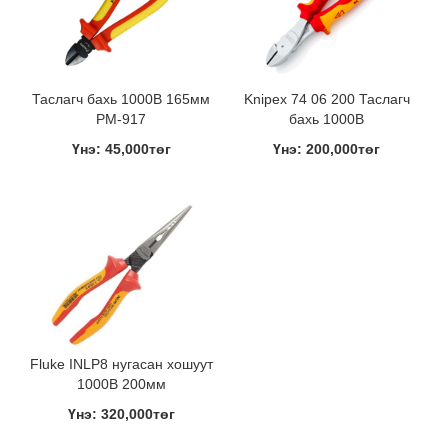
Таслагч бахь 1000В 165мм
Knipex 74 06 200 Таслагч
PM-917
бахь 1000В
Үнэ: 45,000төг
Үнэ: 200,000төг
Fluke INLP8 нугасан хошуут
1000В 200мм
Үнэ: 320,000төг