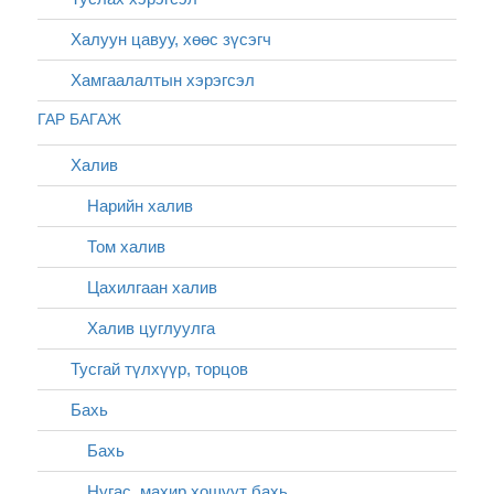
Халуун цавуу, хөөс зүсэгч
Хамгаалалтын хэрэгсэл
ГАР БАГАЖ
Халив
Нарийн халив
Том халив
Цахилгаан халив
Халив цуглуулга
Тусгай түлхүүр, торцов
Бахь
Бахь
Нугас, махир хошуут бахь