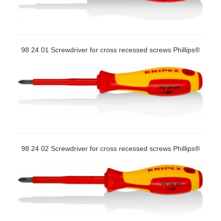
98 24 01 Screwdriver for cross recessed screws Phillips®
98 24 02 Screwdriver for cross recessed screws Phillips®