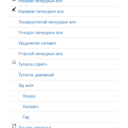
Нихром гагнуурын алх
Керамик гагнуурын алх
Тохируулгатай гагнуурын алх
Үлээдэг гагнуурын алх
Урьдчилан халаагч
Утасгүй гагнуурын алх
Тугалга сорогч
Тугалга, давирхай
Эд анги
Хошуу
Халаагч
Гар
Туслах хэрэгсэл