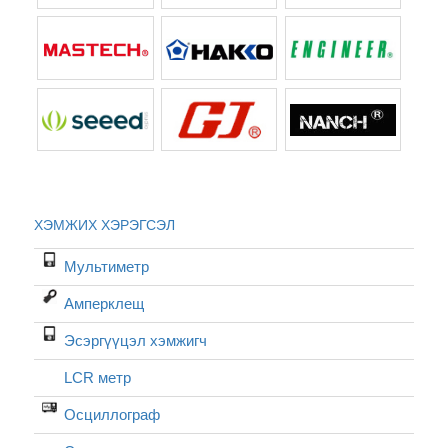
ХЭМЖИХ ХЭРЭГСЭЛ
Мультиметр
Амперклещ
Эсэргүүцэл хэмжигч
LCR метр
Осциллограф