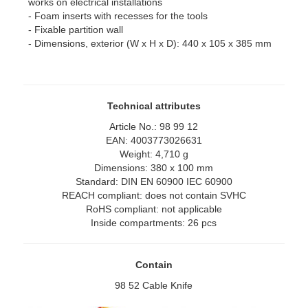
works on electrical installations
- Foam inserts with recesses for the tools
- Fixable partition wall
- Dimensions, exterior (W x H x D): 440 x 105 x 385 mm
Technical attributes
Article No.: 98 99 12
EAN: 4003773026631
Weight: 4,710 g
Dimensions: 380 x 100 mm
Standard: DIN EN 60900 IEC 60900
REACH compliant: does not contain SVHC
RoHS compliant: not applicable
Inside compartments: 26 pcs
Contain
98 52 Cable Knife