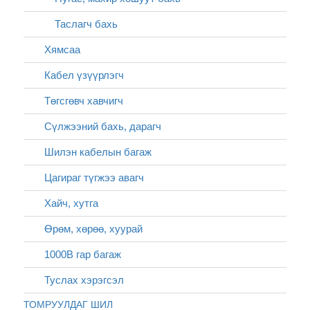
Таслагч бахь
Хямсаа
Кабел үзүүрлэгч
Төгсгөвч хавчигч
Сүлжээний бахь, дарагч
Шилэн кабелын багаж
Цагираг түгжээ авагч
Хайч, хутга
Өрөм, хөрөө, хуурай
1000В гар багаж
Туслах хэрэгсэл
ТОМРУУЛДАГ ШИЛ