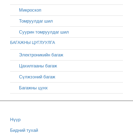
Микроскоп
Томруулдаг шил
Суурин томруулдаг шил
БАГАЖНЫ ЦУГЛУУЛГА
Электроникийн багаж
Цахилгааны багаж
Сүлжээний багаж
Багажны цүнх
Нүүр
Бидний тухай