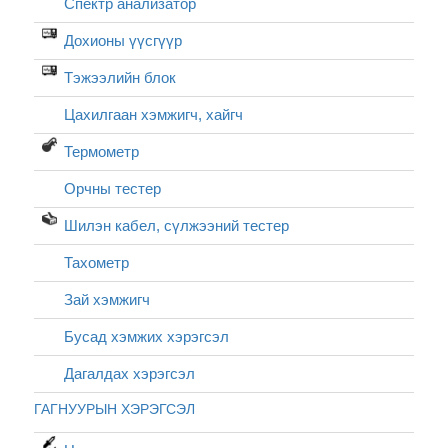
Спектр анализатор
Дохионы үүсгүүр
Тэжээлийн блок
Цахилгаан хэмжигч, хайгч
Термометр
Орчны тестер
Шилэн кабел, cүлжээний тестер
Тахометр
Зай хэмжигч
Бусад хэмжих хэрэгсэл
Дагалдах хэрэгсэл
ГАГНУУРЫН ХЭРЭГСЭЛ