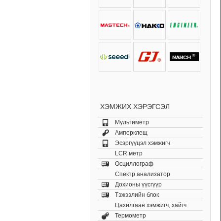
ХЭМЖИХ ХЭРЭГСЭЛ
Мультиметр
Амперклещ
Эсэргүүцэл хэмжигч
LCR метр
Осциллограф
Спектр анализатор
Дохионы үүсгүүр
Тэжээлийн блок
Цахилгаан хэмжигч, хайгч
Термометр