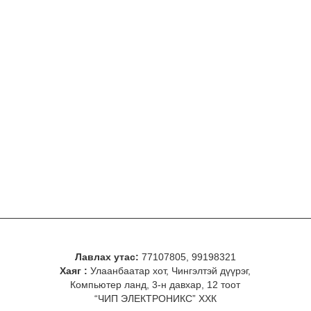
Лавлах утас:
77107805, 99198321
Хаяг :
Улаанбаатар хот, Чингэлтэй дүүрэг,
Компьютер ланд, 3-н давхар, 12 тоот
“ЧИП ЭЛЕКТРОНИКС” ХХК