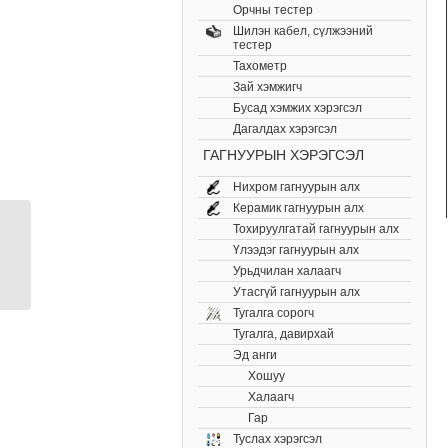
Орчны тестер
Шилэн кабел, cүлжээний
тестер
Тахометр
Зай хэмжигч
Бусад хэмжих хэрэгсэл
Дагалдах хэрэгсэл
ГАГНУУРЫН ХЭРЭГСЭЛ
Нихром гагнуурын алх
Керамик гагнуурын алх
Тохируулгатай гагнуурын алх
No.268P халив
Үлээдэг гагнуурын алх
цуглуулга
Урьдчилан халаагч
Утасгүй гагнуурын алх
Тугалга сорогч
Тугалга, давирхай
Эд анги
Хошуу
Халаагч
Гар
Туслах хэрэгсэл