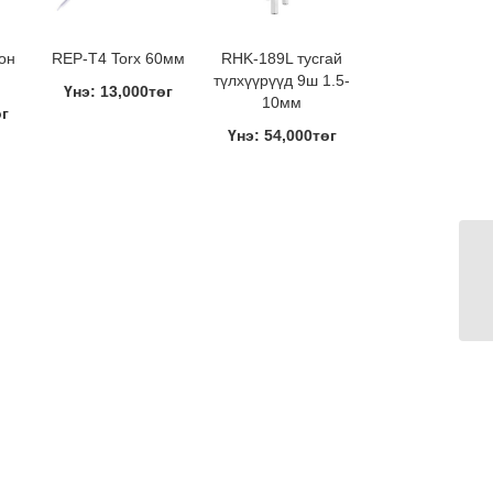
он
REP-T4 Torx 60мм
RHK-189L тусгай
түлхүүрүүд 9ш 1.5-
Үнэ: 13,000төг
10мм
өг
Үнэ: 54,000төг