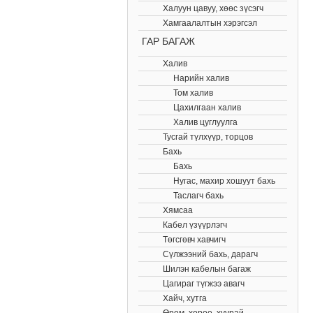
Халуун цавуу, хөөс зүсэгч
Хамгаалалтын хэрэгсэл
ГАР БАГАЖ
Халив
Нарийн халив
Том халив
Цахилгаан халив
Халив цуглуулга
Тусгай түлхүүр, торцов
Бахь
Бахь
Нугас, махир хошуут бахь
Таслагч бахь
Хямсаа
Кабел үзүүрлэгч
Төгсгөвч хавчигч
Сүлжээний бахь, дарагч
Шилэн кабелын багаж
Цагираг түгжээ авагч
Хайч, хутга