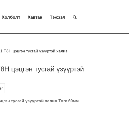
Холболт
Хавтан
Тэжээл
1 T8H цэцгэн тусгай үзүүртэй халив
8H цэцгэн тусгай үзүүртэй
өг
эцгэн тусгай үзүүртэй халив Torx 60мм