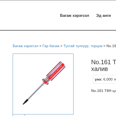
Багаж хэрэгсэл
Эд анги
Багаж хэрэгсэл
>
Гар багаж
>
Тусгай түлхүүр, торцов
>
No.16
No.161 T
халив
үнэ:
6,000 т
No.161 T8H ц