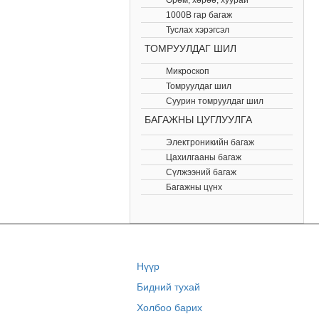
Өрөм, хөрөө, хуурай
1000В гар багаж
Туслах хэрэгсэл
ТОМРУУЛДАГ ШИЛ
Микроскоп
Томруулдаг шил
Суурин томруулдаг шил
БАГАЖНЫ ЦУГЛУУЛГА
Электроникийн багаж
Цахилгааны багаж
Сүлжээний багаж
Багажны цүнх
Нүүр
Бидний тухай
Холбоо барих