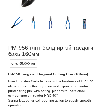
PM-956 гянт болд иртэй тасдагч
бахь 160мм
үнэ:
95,000 төг
PM-956
Tungsten Diagonal Cutting Plier (160mm)
Fine Tungsten Carbide Jaws with a hardness of HRC 72˚
allow precise cutting injection mold sprues, dot matrix
printer firing pin, wire spring, piano wire, hard steel
components pin (under HRC 50˚)
Spring-loaded for self-opening action to supply smooth
operation.