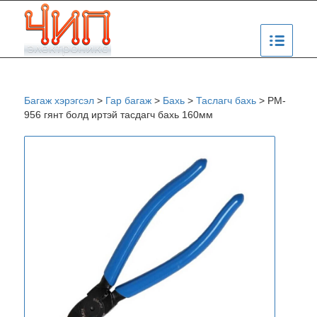
Багаж хэрэгсэл
>
Гар багаж
>
Бахь
>
Таслагч бахь
>
PM-
956 гянт болд иртэй тасдагч бахь 160мм