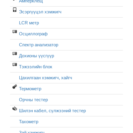
Амперклещ
Эсэргүүцэл хэмжигч
LCR метр
Осциллограф
Спектр анализатор
Дохионы үүсгүүр
Тэжээлийн блок
Цахилгаан хэмжигч, хайгч
Термометр
Орчны тестер
Шилэн кабел, cүлжээний тестер
Тахометр
Зай хэмжигч