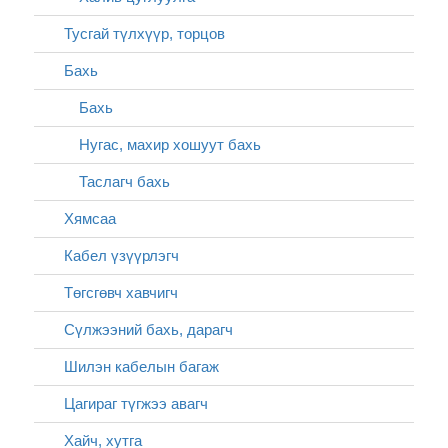
Тусгай түлхүүр, торцов
Бахь
Бахь
Нугас, махир хошуут бахь
Таслагч бахь
Хямсаа
Кабел үзүүрлэгч
Төгсгөвч хавчигч
Сүлжээний бахь, дарагч
Шилэн кабелын багаж
Цагираг түгжээ авагч
Хайч, хутга