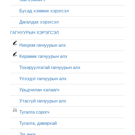
Бусад хэмжих хэрэгсэл
Дагалдах хэрэгсэл
ГАГНУУРЫН ХЭРЭГСЭЛ
Нихром гагнуурын алх
Керамик гагнуурын алх
Тохируулгатай гагнуурын алх
Үлээдэг гагнуурын алх
Урьдчилан халаагч
Утасгүй гагнуурын алх
Тугалга сорогч
Тугалга, давирхай
Эд анги