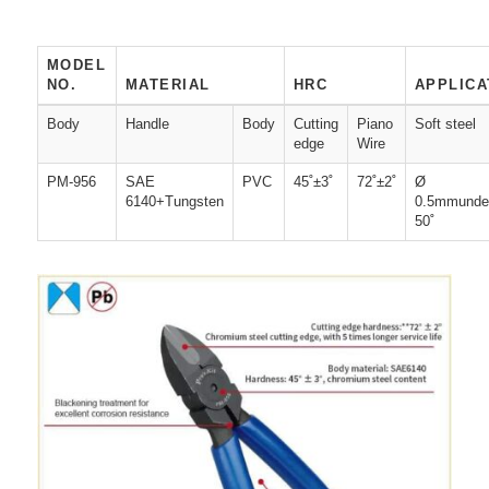
MODEL
NO.
MATERIAL
HRC
APPLICA
Body
Handle
Body
Cutting
Piano
Soft steel
edge
Wire
PM-956
SAE
PVC
45˚±3˚
72˚±2˚
Ø
6140+Tungsten
0.5mmunde
50˚