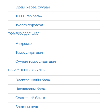
Өрөм, хөрөө, хуурай
1000В гар багаж
Туслах хэрэгсэл
ТОМРУУЛДАГ ШИЛ
Микроскоп
Томруулдаг шил
Суурин томруулдаг шил
БАГАЖНЫ ЦУГЛУУЛГА
Электроникийн багаж
Цахилгааны багаж
Сүлжээний багаж
Багажны цүнх