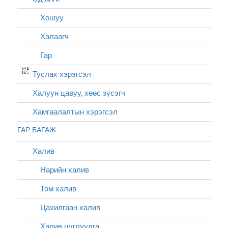
Хошуу
Халаагч
Гар
Туслах хэрэгсэл
Халуун цавуу, хөөс зүсэгч
Хамгаалалтын хэрэгсэл
ГАР БАГАЖ
Халив
Нарийн халив
Том халив
Цахилгаан халив
Халив цуглуулга