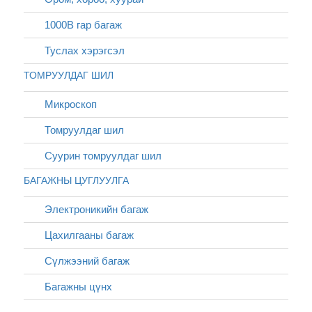
1000В гар багаж
Туслах хэрэгсэл
ТОМРУУЛДАГ ШИЛ
Микроскоп
Томруулдаг шил
Суурин томруулдаг шил
БАГАЖНЫ ЦУГЛУУЛГА
Электроникийн багаж
Цахилгааны багаж
Сүлжээний багаж
Багажны цүнх