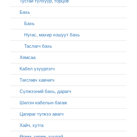
Тусгай түлхүүр, торцов
Бахь
Бахь
Нугас, махир хошуут бахь
Таслагч бахь
Хямсаа
Кабел үзүүрлэгч
Төгсгөвч хавчигч
Сүлжээний бахь, дарагч
Шилэн кабелын багаж
Цагираг түгжээ авагч
Хайч, хутга
Өрөм, хөрөө, хуурай