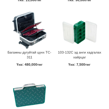
Үнэ: 13,000төг
Үнэ: 90,000төг
Багажны дугуйтай цүнх TC-
103-132C эд анги хадгалах
311
хайрцаг
Үнэ: 480,000төг
Үнэ: 7,500төг