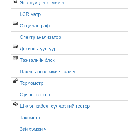
Эсэргүүцэл хэмжигч
LCR метр
Осциллограф
Спектр анализатор
Дохионы үүсгүүр
Тэжээлийн блок
Цахилгаан хэмжигч, хайгч
Термометр
Орчны тестер
Шилэн кабел, cүлжээний тестер
Тахометр
Зай хэмжигч