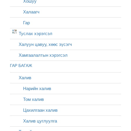
Хошуу
Халаагч
Гар
Туслах хэрэгсэл
Халуун цавуу, хөөс зүсэгч
Хамгаалалтын хэрэгсэл
ГАР БАГАЖ
Халив
Нарийн халив
Том халив
Цахилгаан халив
Халив цуглуулга