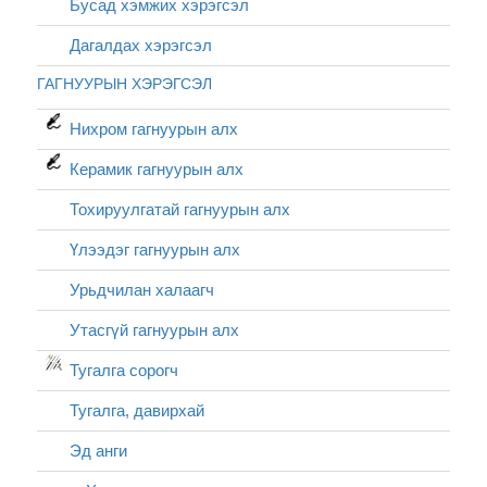
Бусад хэмжих хэрэгсэл
Дагалдах хэрэгсэл
ГАГНУУРЫН ХЭРЭГСЭЛ
Нихром гагнуурын алх
Керамик гагнуурын алх
Тохируулгатай гагнуурын алх
Үлээдэг гагнуурын алх
Урьдчилан халаагч
Утасгүй гагнуурын алх
Тугалга сорогч
Тугалга, давирхай
Эд анги