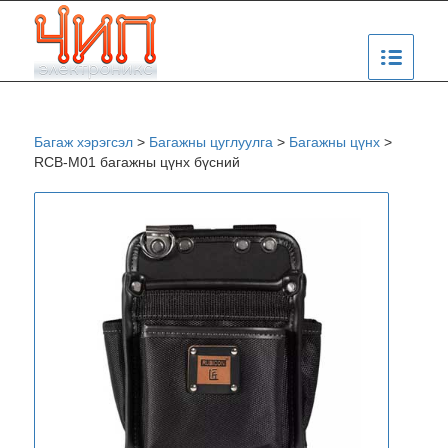
Багаж хэрэгсэл
>
Багажны цуглуулга
>
Багажны цүнх
>
RCB-M01 багажны цүнх бүсний