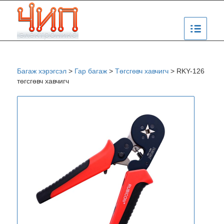
Багаж хэрэгсэл
>
Гар багаж
>
Төгсгөвч хавчигч
>
RKY-126
төгсгөвч хавчигч