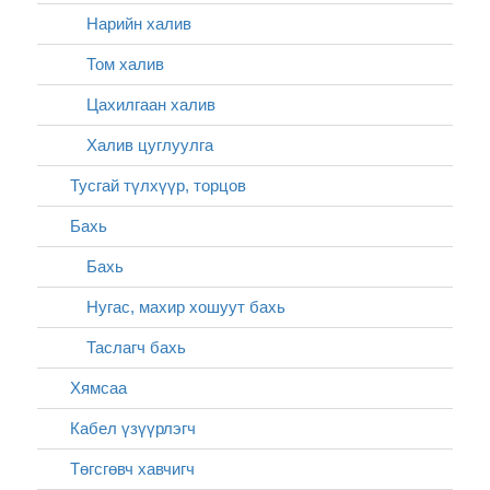
Нарийн халив
Том халив
Цахилгаан халив
Халив цуглуулга
Тусгай түлхүүр, торцов
Бахь
Бахь
Нугас, махир хошуут бахь
Таслагч бахь
Хямсаа
Кабел үзүүрлэгч
Төгсгөвч хавчигч