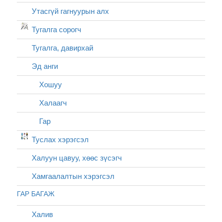
Утасгүй гагнуурын алх
Тугалга сорогч
Тугалга, давирхай
Эд анги
Хошуу
Халаагч
Гар
Туслах хэрэгсэл
Халуун цавуу, хөөс зүсэгч
Хамгаалалтын хэрэгсэл
ГАР БАГАЖ
Халив