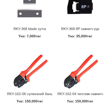
RKY-368 blade хутга
RKY-368 8P хавчигч үүр
Үнэ: 7,000төг
Үнэ: 35,000төг
RKY-162-06 сүлжээний бахь
RKY-162-04 төгсгөвч хавчигч
Үнэ: 150,000төг
Үнэ: 150,000төг