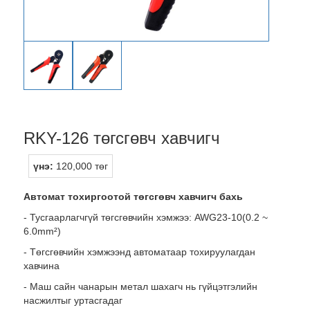
RKY-126 төгсгөвч хавчигч
үнэ:
120,000 төг
Автомат тохиргоотой төгсгөвч хавчигч бахь
- Тусгаарлагчгүй төгсгөвчийн хэмжээ: AWG23-10(0.2 ~
6.0mm²)
- Төгсгөвчийн хэмжээнд автоматаар тохируулагдан
хавчина
- Маш сайн чанарын метал шахагч нь гүйцэтгэлийн
насжилтыг уртасгадаг