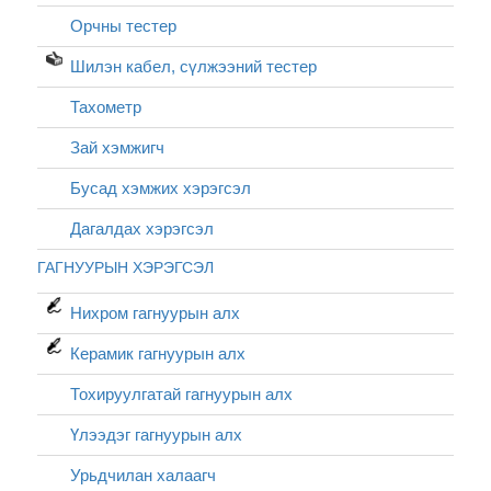
Орчны тестер
Шилэн кабел, cүлжээний тестер
Тахометр
Зай хэмжигч
Бусад хэмжих хэрэгсэл
Дагалдах хэрэгсэл
ГАГНУУРЫН ХЭРЭГСЭЛ
Нихром гагнуурын алх
Керамик гагнуурын алх
Тохируулгатай гагнуурын алх
Үлээдэг гагнуурын алх
Урьдчилан халаагч