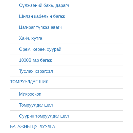
Сүлжээний бахь, дарагч
Шилэн кабелын багаж
Цагираг түгжээ авагч
Хайч, хутга
Өрөм, хөрөө, хуурай
1000В гар багаж
Туслах хэрэгсэл
ТОМРУУЛДАГ ШИЛ
Микроскоп
Томруулдаг шил
Суурин томруулдаг шил
БАГАЖНЫ ЦУГЛУУЛГА