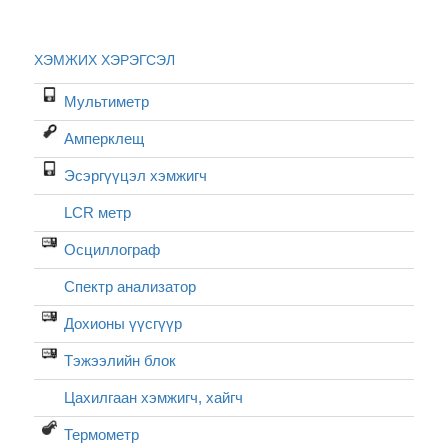
ХЭМЖИХ ХЭРЭГСЭЛ
Мультиметр
Амперклещ
Эсэргүүцэл хэмжигч
LCR метр
Осциллограф
Спектр анализатор
Дохионы үүсгүүр
Тэжээлийн блок
Цахилгаан хэмжигч, хайгч
Термометр