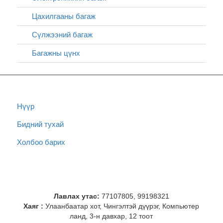
Цахилгааны багаж
Сүлжээний багаж
Багажны цүнх
Нүүр
Бидний тухай
Холбоо барих
Лавлах утас:
77107805, 99198321
Хаяг :
Улаанбаатар хот, Чингэлтэй дүүрэг, Компьютер
ланд, 3-н давхар, 12 тоот