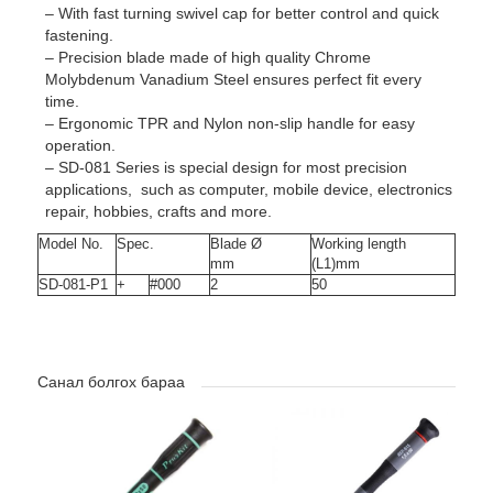
– With fast turning swivel cap for better control and quick
fastening.
– Precision blade made of high quality Chrome
Molybdenum Vanadium Steel ensures perfect fit every
time.
– Ergonomic TPR and Nylon non-slip handle for easy
operation.
– SD-081 Series is special design for most precision
applications, such as computer, mobile device, electronics
repair, hobbies, crafts and more.
Model No.
Spec.
Blade Ø
Working length
mm
(L1)mm
SD-081-P1
+
#000
2
50
Санал болгох бараа