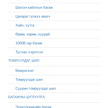
Шилэн кабелын багаж
Цагираг түгжээ авагч
Хайч, хутга
Өрөм, хөрөө, хуурай
1000В гар багаж
Туслах хэрэгсэл
ТОМРУУЛДАГ ШИЛ
Микроскоп
Томруулдаг шил
Суурин томруулдаг шил
БАГАЖНЫ ЦУГЛУУЛГА
Электроникийн багаж