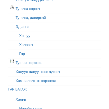
Тугалга сорогч
Тугалга, давирхай
Эд анги
Хошуу
Халаагч
Гар
Туслах хэрэгсэл
Халуун цавуу, хөөс зүсэгч
Хамгаалалтын хэрэгсэл
ГАР БАГАЖ
Халив
Нарийн халив