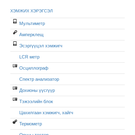
ХЭМЖИХ ХЭРЭГСЭЛ
Мультиметр
Амперклещ
Эсэргүүцэл хэмжигч
LCR метр
Осциллограф
Спектр анализатор
Дохионы үүсгүүр
Тэжээлийн блок
Цахилгаан хэмжигч, хайгч
Термометр
Орчны тестер