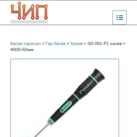
Багаж хэрэгсэл
>
Гар багаж
>
Халив
>
SD-081-P1 халив +
#000×50мм