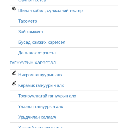
Шилэн кабел, cүлжээний тестер
Тахометр
Зай хэмжигч
Бусад хэмжих хэрэгсэл
Дагалдах хэрэгсэл
ГАГНУУРЫН ХЭРЭГСЭЛ
Нихром гагнуурын алх
Керамик гагнуурын алх
Тохируулгатай гагнуурын алх
Үлээдэг гагнуурын алх
Урьдчилан халаагч
Утасгүй гагнуурын алх