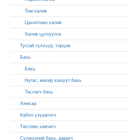
Том халив
Цахилгаан халив
Халив цуглуулга
Тусгай түлхүүр, торцов
Бахь
Бахь
Нугас, махир хошуут бахь
Таслагч бахь
Хямсаа
Кабел үзүүрлэгч
Төгсгөвч хавчигч
Сүлжээний бахь, дарагч