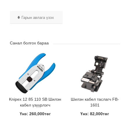
Гарын авлага үзэх
Санал болгох бараа
Knipex 12 85 110 SB Шилэн
Шилэн кабел таслагч FB-
кабел үзүүрлэгч
1601
Үнэ: 260,000төг
Үнэ: 82,000төг