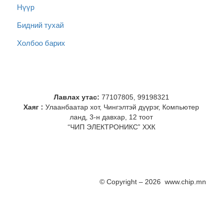
Нүүр
Бидний тухай
Холбоо барих
Лавлах утас:
77107805, 99198321
Хаяг :
Улаанбаатар хот, Чингэлтэй дүүрэг, Компьютер
ланд, 3-н давхар, 12 тоот
“ЧИП ЭЛЕКТРОНИКС” ХХК
© Copyright – 2026 www.chip.mn