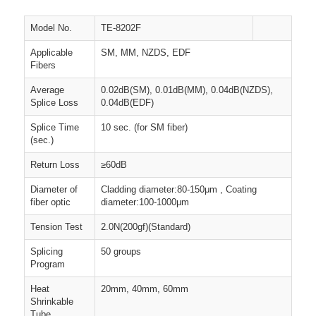
Model No.
TE-8202F
Applicable
SM, MM, NZDS, EDF
Fibers
Average
0.02dB(SM), 0.01dB(MM), 0.04dB(NZDS),
Splice Loss
0.04dB(EDF)
Splice Time
10 sec. (for SM fiber)
(sec.)
Return Loss
≥60dB
Diameter of
Cladding diameter:80-150μm , Coating
fiber optic
diameter:100-1000μm
Tension Test
2.0N(200gf)(Standard)
Splicing
50 groups
Program
Heat
20mm, 40mm, 60mm
Shrinkable
Tube