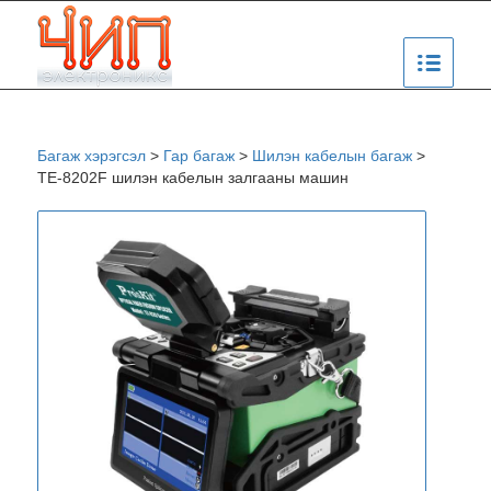
Багаж хэрэгсэл
>
Гар багаж
>
Шилэн кабелын багаж
>
TE-8202F шилэн кабелын залгааны машин