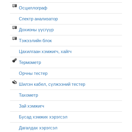
Осциллограф
Спектр анализатор
Дохионы үүсгүүр
Тэжээлийн блок
Цахилгаан хэмжигч, хайгч
Термометр
Орчны тестер
Шилэн кабел, cүлжээний тестер
Тахометр
Зай хэмжигч
Бусад хэмжих хэрэгсэл
Дагалдах хэрэгсэл