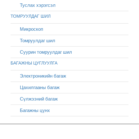
Туслах хэрэгсэл
ТОМРУУЛДАГ ШИЛ
Микроскоп
Томруулдаг шил
Суурин томруулдаг шил
БАГАЖНЫ ЦУГЛУУЛГА
Электроникийн багаж
Цахилгааны багаж
Сүлжээний багаж
Багажны цүнх