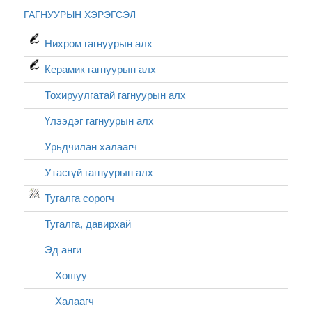
ГАГНУУРЫН ХЭРЭГСЭЛ
Нихром гагнуурын алх
Керамик гагнуурын алх
Тохируулгатай гагнуурын алх
Үлээдэг гагнуурын алх
Урьдчилан халаагч
Утасгүй гагнуурын алх
Тугалга сорогч
Тугалга, давирхай
Эд анги
Хошуу
Халаагч