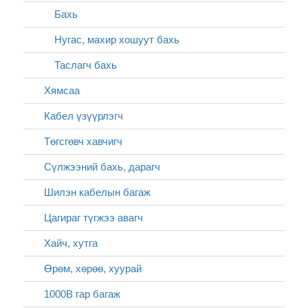
Бахь
Нугас, махир хошуут бахь
Таслагч бахь
Хямсаа
Кабел үзүүрлэгч
Төгсгөвч хавчигч
Сүлжээний бахь, дарагч
Шилэн кабелын багаж
Цагираг түгжээ авагч
Хайч, хутга
Өрөм, хөрөө, хуурай
1000В гар багаж