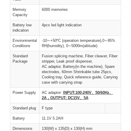
Memory
6000 memories
Capacity
Battery low
4pcs led light indication
indication
Environmental
-10∼+50ºC (operation temperature),0∼95%
Conditions
RH(humidity), 0∼5000m(altitude)
Standard
Fusion splicing machine, Fiber cleaver, Fiber
Package
stripper, Leak proof dispenser,
AC adaptor, Battery(in the machine), Spare
electrodes, 60mm Shrinkable tube 25pcs,
Cooling tray, Quick reference guide, Carrying
case with carrying strap
Power Supply
AC adaptor:
INPUT:100-240V、50/60Hz、
2A，OUTPUT: DC15V、5A
Standard plug
F type
Battery
11.1V 5.2AH
Dimensions
130(W) x 135(D) x 130(H) mm