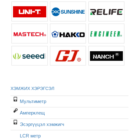
ХЭМЖИХ ХЭРЭГСЭЛ
Мультиметр
Амперклещ
Эсэргүүцэл хэмжигч
LCR метр