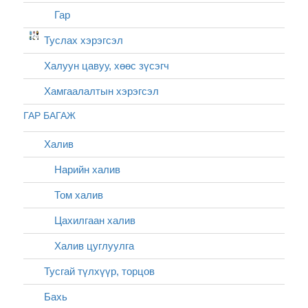
Гар
Туслах хэрэгсэл
Халуун цавуу, хөөс зүсэгч
Хамгаалалтын хэрэгсэл
ГАР БАГАЖ
Халив
Нарийн халив
Том халив
Цахилгаан халив
Халив цуглуулга
Тусгай түлхүүр, торцов
Бахь