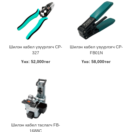
Шилэн кабел үзүүрлэгч CP-
Шилэн кабел үзүүрлэгч CP-
327
FB01N
Үнэ: 52,000төг
Үнэ: 58,000төг
Шилэн кабел таслагч FB-
1688C