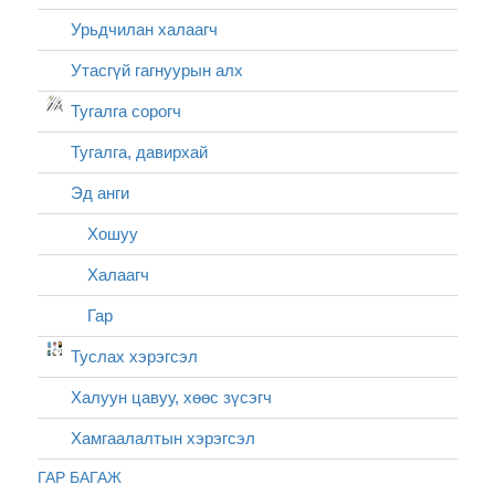
Урьдчилан халаагч
Утасгүй гагнуурын алх
Тугалга сорогч
Тугалга, давирхай
Эд анги
Хошуу
Халаагч
Гар
Туслах хэрэгсэл
Халуун цавуу, хөөс зүсэгч
Хамгаалалтын хэрэгсэл
ГАР БАГАЖ