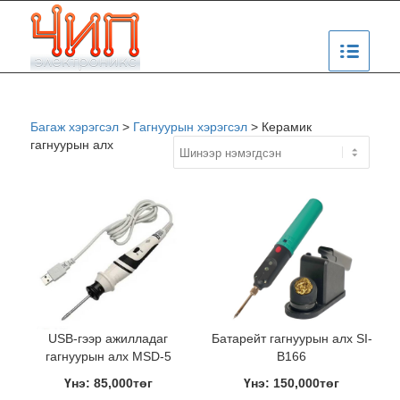
Багаж хэрэгсэл
>
Гагнуурын хэрэгсэл
>
Керамик
гагнуурын алх
USB-гээр ажилладаг
Батарейт гагнуурын алх SI-
гагнуурын алх MSD-5
B166
Үнэ: 85,000төг
Үнэ: 150,000төг