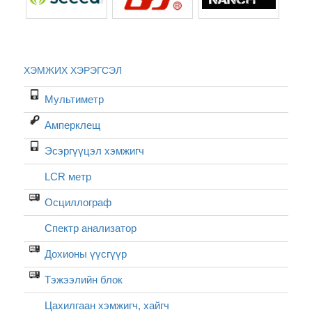
ХЭМЖИХ ХЭРЭГСЭЛ
Мультиметр
Амперклещ
Эсэргүүцэл хэмжигч
LCR метр
Осциллограф
Спектр анализатор
Дохионы үүсгүүр
Тэжээлийн блок
Цахилгаан хэмжигч, хайгч