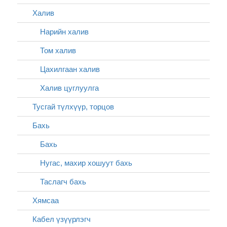
Халив
Нарийн халив
Том халив
Цахилгаан халив
Халив цуглуулга
Тусгай түлхүүр, торцов
Бахь
Бахь
Нугас, махир хошуут бахь
Таслагч бахь
Хямсаа
Кабел үзүүрлэгч