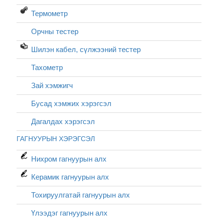
Термометр
Орчны тестер
Шилэн кабел, cүлжээний тестер
Тахометр
Зай хэмжигч
Бусад хэмжих хэрэгсэл
Дагалдах хэрэгсэл
ГАГНУУРЫН ХЭРЭГСЭЛ
Нихром гагнуурын алх
Керамик гагнуурын алх
Тохируулгатай гагнуурын алх
Үлээдэг гагнуурын алх