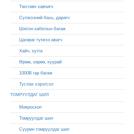
Төгсгөвч хавчигч
Сүлжээний бахь, дарагч
Шилэн кабелын багаж
Цагираг түгжээ авагч
Хайч, хутга
Өрөм, хөрөө, хуурай
1000В гар багаж
Туслах хэрэгсэл
ТОМРУУЛДАГ ШИЛ
Микроскоп
Томруулдаг шил
Суурин томруулдаг шил