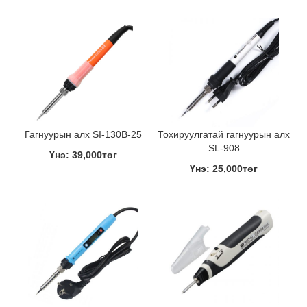
Гагнуурын алх SI-130B-25
Тохируулгатай гагнуурын алх
SL-908
Үнэ: 39,000төг
Үнэ: 25,000төг