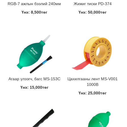
RGB-7 ажлын бээлий 240мм
Жижиг тиски PD-374
Үнэ: 8,500төг
Үнэ: 50,000төг
Агаар үлээгч, багс MS-153C
Цахилгааны лент MS-V001
1000В
Үнэ: 15,000төг
Үнэ: 25,000төг