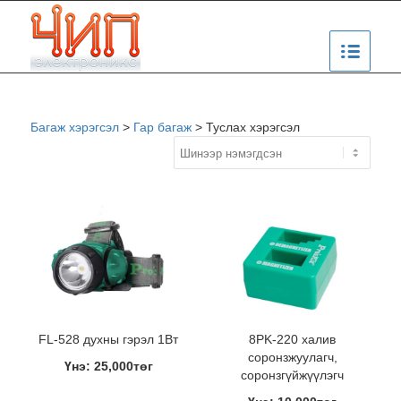
Багаж хэрэгсэл
>
Гар багаж
>
Туслах хэрэгсэл
FL-528 духны гэрэл 1Вт
8PK-220 халив
соронзжуулагч,
Үнэ: 25,000төг
соронзгүйжүүлэгч