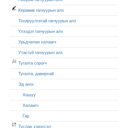
Керамик гагнуурын алх
Тохируулгатай гагнуурын алх
Үлээдэг гагнуурын алх
Урьдчилан халаагч
Утасгүй гагнуурын алх
Тугалга сорогч
Тугалга, давирхай
Эд анги
Хошуу
Халаагч
Гар
Туслах хэрэгсэл