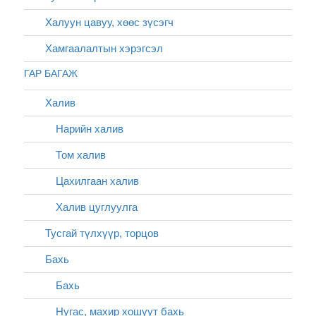
Халуун цавуу, хөөс зүсэгч
Хамгаалалтын хэрэгсэл
ГАР БАГАЖ
Халив
Нарийн халив
Том халив
Цахилгаан халив
Халив цуглуулга
Тусгай түлхүүр, торцов
Бахь
Бахь
Нугас, махир хошуут бахь