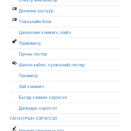
Дохионы үүсгүүр
Тэжээлийн блок
Цахилгаан хэмжигч, хайгч
Термометр
Орчны тестер
Шилэн кабел, cүлжээний тестер
Тахометр
Зай хэмжигч
Бусад хэмжих хэрэгсэл
Дагалдах хэрэгсэл
ГАГНУУРЫН ХЭРЭГСЭЛ
Нихром гагнуурын алх