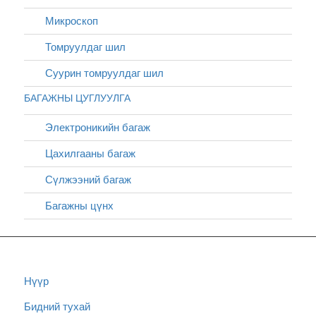
Микроскоп
Томруулдаг шил
Суурин томруулдаг шил
БАГАЖНЫ ЦУГЛУУЛГА
Электроникийн багаж
Цахилгааны багаж
Сүлжээний багаж
Багажны цүнх
Нүүр
Бидний тухай