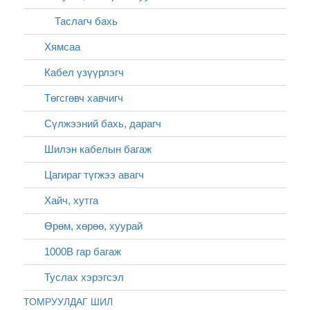
Таслагч бахь
Хямсаа
Кабел үзүүрлэгч
Төгсгөвч хавчигч
Сүлжээний бахь, дарагч
Шилэн кабелын багаж
Цагираг түгжээ авагч
Хайч, хутга
Өрөм, хөрөө, хуурай
1000В гар багаж
Туслах хэрэгсэл
ТОМРУУЛДАГ ШИЛ