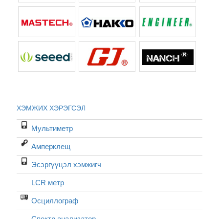
ХЭМЖИХ ХЭРЭГСЭЛ
Мультиметр
Амперклещ
Эсэргүүцэл хэмжигч
LCR метр
Осциллограф
Спектр анализатор