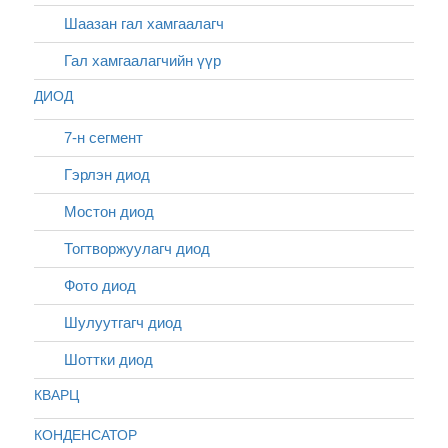
Шаазан гал хамгаалагч
Гал хамгаалагчийн үүр
ДИОД
7-н сегмент
Гэрлэн диод
Мостон диод
Тогтворжуулагч диод
Фото диод
Шулуутгагч диод
Шоттки диод
КВАРЦ
КОНДЕНСАТОР