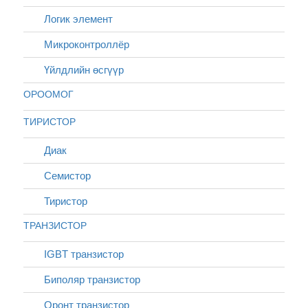
Логик элемент
Микроконтроллёр
Үйлдлийн өсгүүр
ОРООМОГ
ТИРИСТОР
Диак
Cемистор
Тиристор
ТРАНЗИСТОР
IGBT транзистор
Биполяр транзистор
Оронт транзистор