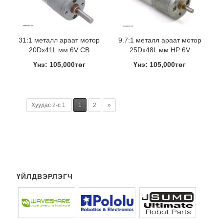
31:1 металл араат мотор
9.7:1 металл араат мотор
20Dx41L мм 6V CB
25Dx48L мм HP 6V
Үнэ: 105,000төг
Үнэ: 105,000төг
Хуудас 2-с 1
1
2
»
ҮЙЛДВЭРЛЭГЧ