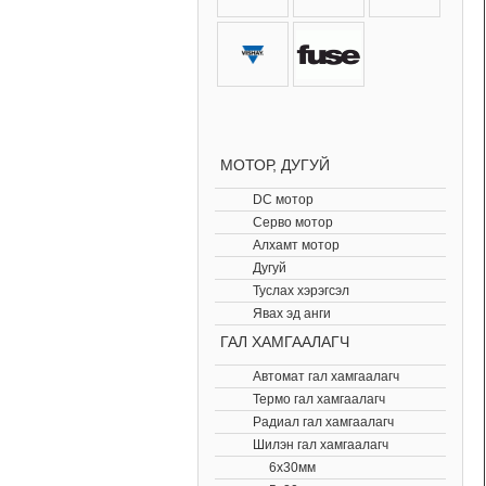
МОТОР, ДУГУЙ
DC мотор
Серво мотор
Алхамт мотор
Дугуй
Туслах хэрэгсэл
Явах эд анги
ГАЛ ХАМГААЛАГЧ
Автомат гал хамгаалагч
Термо гал хамгаалагч
Радиал гал хамгаалагч
Шилэн гал хамгаалагч
6х30мм