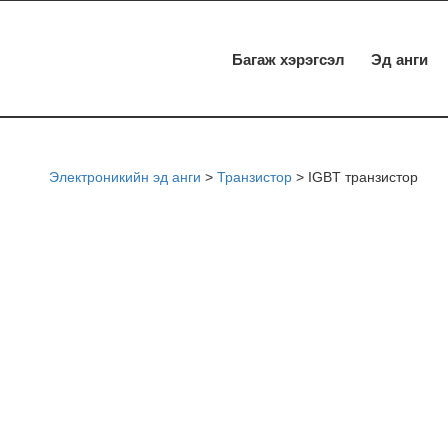
Багаж хэрэгсэл
Эд анги
Электроникийн эд анги
>
Транзистор
>
IGBT транзистор