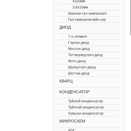
5х20мм
3.6x10мм
Шаазан гал хамгаалагч
Гал хамгаалагчийн үүр
ДИОД
7-н сегмент
Гэрлэн диод
Мостон диод
Тогтворжуулагч диод
Фото диод
Шулуутгагч диод
Шоттки диод
КВАРЦ
КОНДЕНСАТОР
Туйлгүй конденсатор
Туйлтай конденсатор
Хувьсах конденсатор
МИКРОСХЕМ
ADC