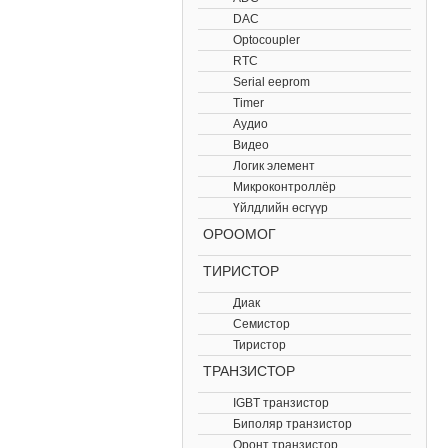
DAC
Optocoupler
RTC
Serial eeprom
Timer
Аудио
Видео
Логик элемент
Микроконтроллёр
Үйлдлийн өсгүүр
ОРООМОГ
ТИРИСТОР
Диак
Cемистор
Тиристор
ТРАНЗИСТОР
IGBT транзистор
Биполяр транзистор
Оронт транзистор