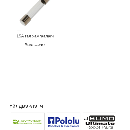
15А гал хамгаалагч
Үнэ: ---төг
ҮЙЛДВЭРЛЭГЧ