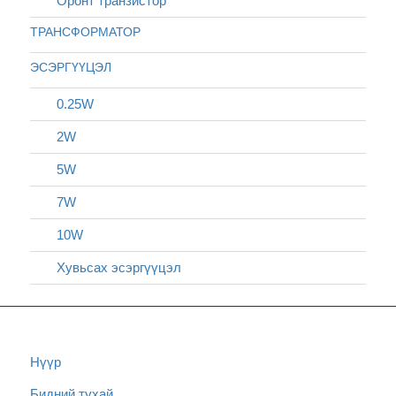
Оронт транзистор
ТРАНСФОРМАТОР
ЭСЭРГҮҮЦЭЛ
0.25W
2W
5W
7W
10W
Хувьсах эсэргүүцэл
Нүүр
Бидний тухай