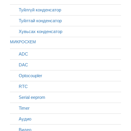
Туйлгүй конденсатор
Туйлтай конденсатор
Хувьсах конденсатор
МИКРОСХЕМ
ADC
DAC
Optocoupler
RTC
Serial eeprom
Timer
Аудио
Видео