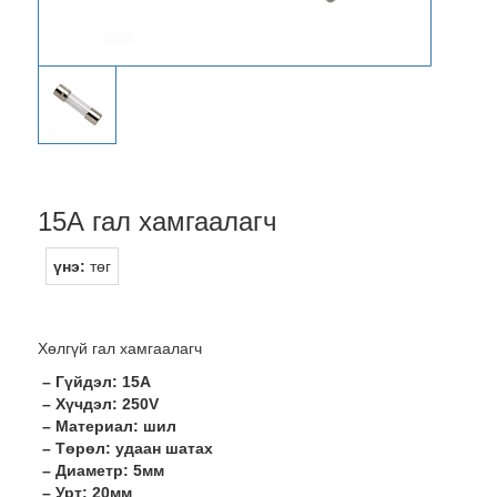
15А гал хамгаалагч
үнэ:
төг
Хөлгүй гал хамгаалагч
– Гүйдэл: 15А
– Хүчдэл: 250V
– Материал: шил
– Төрөл: удаан шатах
– Диаметр: 5мм
– Урт: 20мм