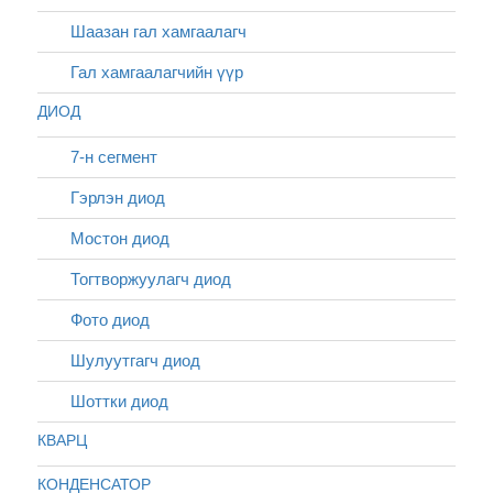
Шаазан гал хамгаалагч
Гал хамгаалагчийн үүр
ДИОД
7-н сегмент
Гэрлэн диод
Мостон диод
Тогтворжуулагч диод
Фото диод
Шулуутгагч диод
Шоттки диод
КВАРЦ
КОНДЕНСАТОР