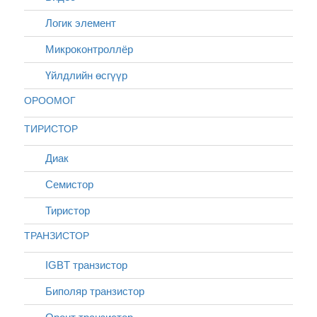
Логик элемент
Микроконтроллёр
Үйлдлийн өсгүүр
ОРООМОГ
ТИРИСТОР
Диак
Cемистор
Тиристор
ТРАНЗИСТОР
IGBT транзистор
Биполяр транзистор