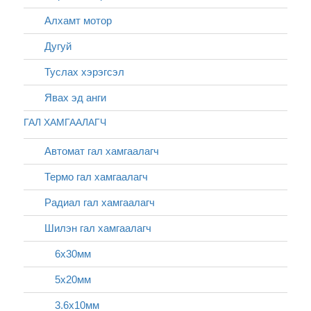
Алхамт мотор
Дугуй
Туслах хэрэгсэл
Явах эд анги
ГАЛ ХАМГААЛАГЧ
Автомат гал хамгаалагч
Термо гал хамгаалагч
Радиал гал хамгаалагч
Шилэн гал хамгаалагч
6х30мм
5х20мм
3.6x10мм