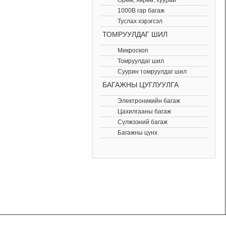
Өрөм, хөрөө, хуурай
1000В гар багаж
Туслах хэрэгсэл
ТОМРУУЛДАГ ШИЛ
Микроскоп
Томруулдаг шил
Суурин томруулдаг шил
БАГАЖНЫ ЦУГЛУУЛГА
Электроникийн багаж
Цахилгааны багаж
Сүлжээний багаж
Багажны цүнх