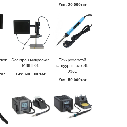
Үнэ: 20,000төг
скоп
Электрон микроскоп
Тохируулгатай
MS8E-01
гагнуурын алх SL-
936D
төг
Үнэ: 600,000төг
Үнэ: 50,000төг