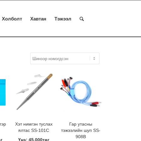
Холболт
Хавтан
Тэжээл
гэр
Хэт нимгэн туслах
Гар утасны
ялтас SS-101C
тэжээлийн шуп SS-
908B
өг
Үнэ: 45,000төг