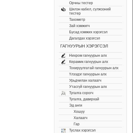
Орчны тестер
Шилэн кабел, cүлжээний
тестер
Тахометр
Зай хэмжигч
Бусад хэмжих хэрэгсэл
Дагалдах хэрэгсэл
ГАГНУУРЫН ХЭРЭГСЭЛ
Нихром гагнуурын алх
Керамик гагнуурын алх
Тохируулгатай гагнуурын алх
Үлээдэг гагнуурын алх
Урьдчилан халаагч
Утасгүй гагнуурын алх
Тугалга сорогч
Тугалга, давирхай
Эд анги
Хошуу
Халаагч
Гар
Туслах хэрэгсэл