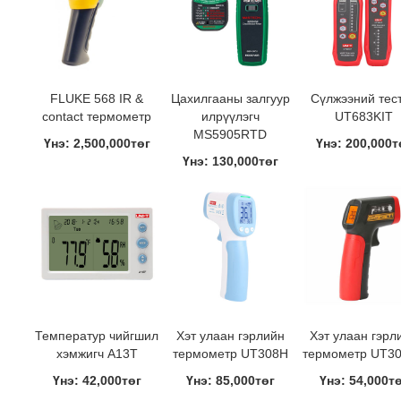
FLUKE 568 IR &
Цахилгааны залгуур
Сүлжээний тес
contact термометр
илрүүлэгч
UT683KIT
MS5905RTD
Үнэ: 2,500,000төг
Үнэ: 200,000т
Үнэ: 130,000төг
Температур чийгшил
Хэт улаан гэрлийн
Хэт улаан гэрл
хэмжигч A13T
термометр UT308H
термометр UT3
Үнэ: 42,000төг
Үнэ: 85,000төг
Үнэ: 54,000т