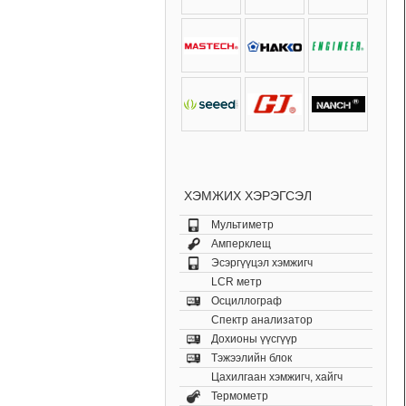
ХЭМЖИХ ХЭРЭГСЭЛ
Мультиметр
Амперклещ
Эсэргүүцэл хэмжигч
LCR метр
Осциллограф
Спектр анализатор
Дохионы үүсгүүр
Тэжээлийн блок
Цахилгаан хэмжигч, хайгч
Термометр