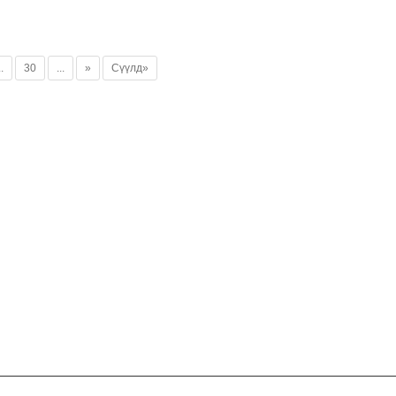
..
30
...
»
Сүүлд»