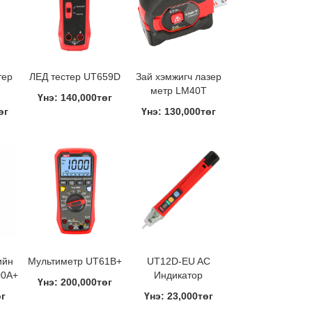
тер
ЛЕД тестер UT659D
Зай хэмжигч лазер
метр LM40T
Үнэ: 140,000төг
өг
Үнэ: 130,000төг
ийн
Мультиметр UT61B+
UT12D-EU AC
00A+
Индикатор
Үнэ: 200,000төг
өг
Үнэ: 23,000төг