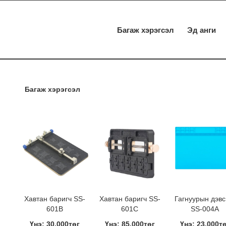
Багаж хэрэгсэл
Эд анги
Багаж хэрэгсэл
Хавтан баригч SS-
Хавтан баригч SS-
Гагнуурын дэвс
601B
601C
SS-004A
Үнэ: 30,000төг
Үнэ: 85,000төг
Үнэ: 23,000т