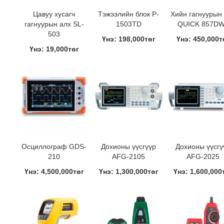
Цавуу хусагч
Тэжээлийн блок P-
Хийн гагнуурын
гагнуурын алх SL-
1503TD
QUICK 857D
503
Үнэ: 198,000төг
Үнэ: 450,000т
Үнэ: 19,000төг
Осциллограф GDS-
Дохионы үүсгүүр
Дохионы үүсгү
210
AFG-2105
AFG-2025
Үнэ: 4,500,000төг
Үнэ: 1,300,000төг
Үнэ: 1,600,000