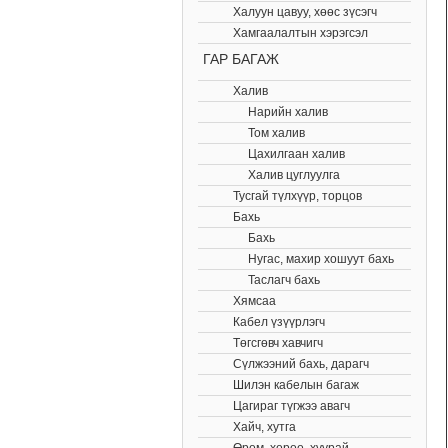
Халуун цавуу, хөөс зүсэгч
Хамгаалалтын хэрэгсэл
ГАР БАГАЖ
Халив
Нарийн халив
Том халив
Цахилгаан халив
Халив цуглуулга
Тусгай түлхүүр, торцов
Бахь
Бахь
Нугас, махир хошуут бахь
Таслагч бахь
Хямсаа
Кабел үзүүрлэгч
Төгсгөвч хавчигч
Сүлжээний бахь, дарагч
Шилэн кабелын багаж
Цагираг түгжээ авагч
Хайч, хутга