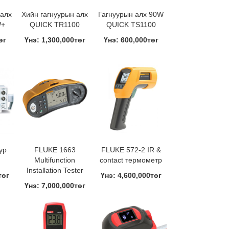
 алх
Хийн гагнуурын алх
Гагнуурын алх 90W
W+
QUICK TR1100
QUICK TS1100
өг
Үнэ: 1,300,000төг
Үнэ: 600,000төг
үр
FLUKE 1663
FLUKE 572-2 IR &
Multifunction
contact термометр
Installation Tester
төг
Үнэ: 4,600,000төг
Үнэ: 7,000,000төг