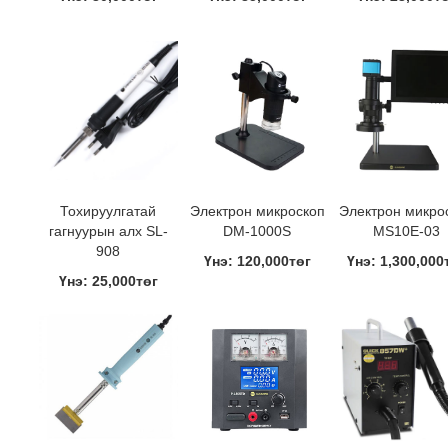
Тохируулгатай
Электрон микроскоп
Электрон микро
гагнуурын алх SL-
DM-1000S
MS10E-03
908
Үнэ: 120,000төг
Үнэ: 1,300,000
Үнэ: 25,000төг