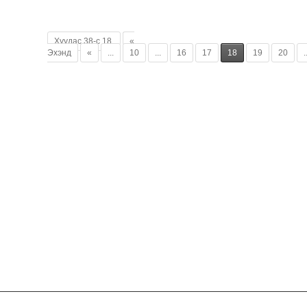
Хуудас 38-с 18
«
Эхэнд
«
...
10
...
16
17
18
19
20
.