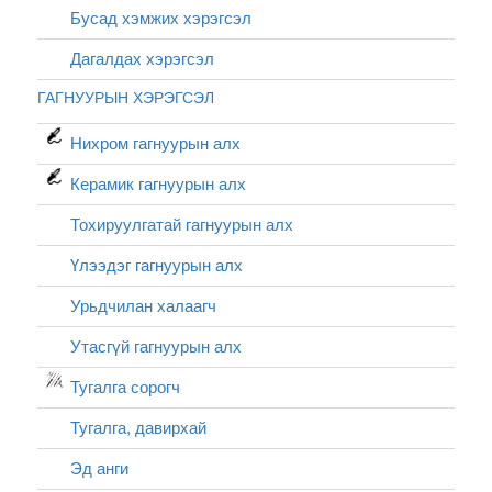
Бусад хэмжих хэрэгсэл
Дагалдах хэрэгсэл
ГАГНУУРЫН ХЭРЭГСЭЛ
Нихром гагнуурын алх
Керамик гагнуурын алх
Тохируулгатай гагнуурын алх
Үлээдэг гагнуурын алх
Урьдчилан халаагч
Утасгүй гагнуурын алх
Тугалга сорогч
Тугалга, давирхай
Эд анги