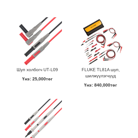
Шуп холбогч UT-L09
FLUKE TL81A шуп,
шилжүүлэгчүүд
Үнэ: 25,000төг
Үнэ: 840,000төг