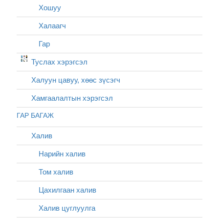
Хошуу
Халаагч
Гар
Туслах хэрэгсэл
Халуун цавуу, хөөс зүсэгч
Хамгаалалтын хэрэгсэл
ГАР БАГАЖ
Халив
Нарийн халив
Том халив
Цахилгаан халив
Халив цуглуулга