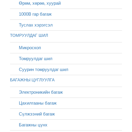
Өрөм, хөрөө, хуурай
1000В гар багаж
Туслах хэрэгсэл
ТОМРУУЛДАГ ШИЛ
Микроскоп
Томруулдаг шил
Суурин томруулдаг шил
БАГАЖНЫ ЦУГЛУУЛГА
Электроникийн багаж
Цахилгааны багаж
Сүлжээний багаж
Багажны цүнх