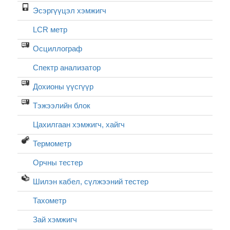
Эсэргүүцэл хэмжигч
LCR метр
Осциллограф
Спектр анализатор
Дохионы үүсгүүр
Тэжээлийн блок
Цахилгаан хэмжигч, хайгч
Термометр
Орчны тестер
Шилэн кабел, cүлжээний тестер
Тахометр
Зай хэмжигч