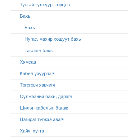
Тусгай түлхүүр, торцов
Бахь
Бахь
Нугас, махир хошуут бахь
Таслагч бахь
Хямсаа
Кабел үзүүрлэгч
Төгсгөвч хавчигч
Сүлжээний бахь, дарагч
Шилэн кабелын багаж
Цагираг түгжээ авагч
Хайч, хутга