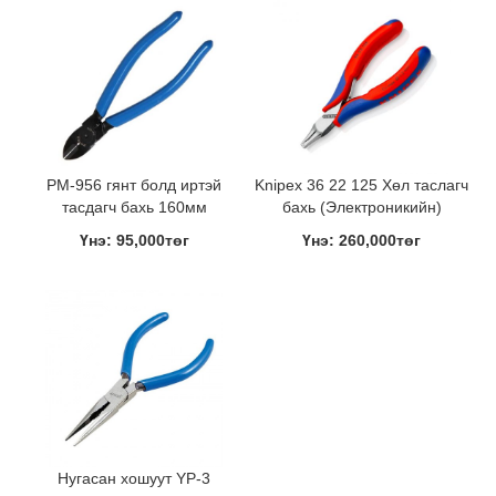
PM-956 гянт болд иртэй
Knipex 36 22 125 Хөл таслагч
тасдагч бахь 160мм
бахь (Электроникийн)
Үнэ: 95,000төг
Үнэ: 260,000төг
Нугасан хошуут YP-3