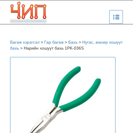
Багаж хэрэгсэл
>
Гар багаж
>
Бахь
>
Нугас, махир хошуут
бахь
>
Нарийн хошуут бахь 1PK-036S