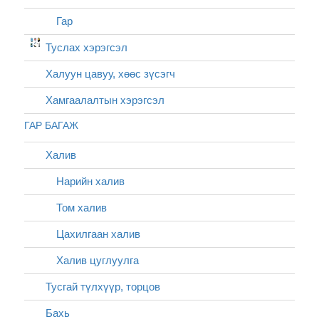
Гар
Туслах хэрэгсэл
Халуун цавуу, хөөс зүсэгч
Хамгаалалтын хэрэгсэл
ГАР БАГАЖ
Халив
Нарийн халив
Том халив
Цахилгаан халив
Халив цуглуулга
Тусгай түлхүүр, торцов
Бахь