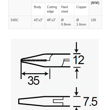
(MM)
Body
Cutting
Hard
Copper
edge
steel
S45C
43˚±3˚
48˚±3˚
Ø
Ø
135
0.8mm
1.6mm