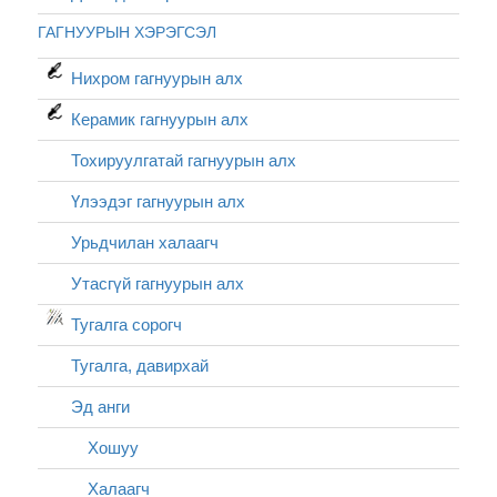
ГАГНУУРЫН ХЭРЭГСЭЛ
Нихром гагнуурын алх
Керамик гагнуурын алх
Тохируулгатай гагнуурын алх
Үлээдэг гагнуурын алх
Урьдчилан халаагч
Утасгүй гагнуурын алх
Тугалга сорогч
Тугалга, давирхай
Эд анги
Хошуу
Халаагч