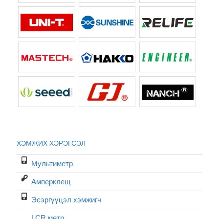
ХЭМЖИХ ХЭРЭГСЭЛ
Мультиметр
Амперклещ
Эсэргүүцэл хэмжигч
LCR метр