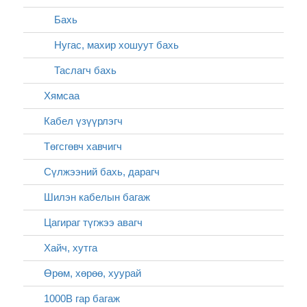
Бахь
Нугас, махир хошуут бахь
Таслагч бахь
Хямсаа
Кабел үзүүрлэгч
Төгсгөвч хавчигч
Сүлжээний бахь, дарагч
Шилэн кабелын багаж
Цагираг түгжээ авагч
Хайч, хутга
Өрөм, хөрөө, хуурай
1000В гар багаж