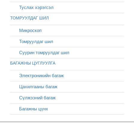
Туслах хэрэгсэл
ТОМРУУЛДАГ ШИЛ
Микроскоп
Томруулдаг шил
Суурин томруулдаг шил
БАГАЖНЫ ЦУГЛУУЛГА
Электроникийн багаж
Цахилгааны багаж
Сүлжээний багаж
Багажны цүнх