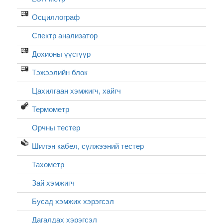
Осциллограф
Спектр анализатор
Дохионы үүсгүүр
Тэжээлийн блок
Цахилгаан хэмжигч, хайгч
Термометр
Орчны тестер
Шилэн кабел, cүлжээний тестер
Тахометр
Зай хэмжигч
Бусад хэмжих хэрэгсэл
Дагалдах хэрэгсэл