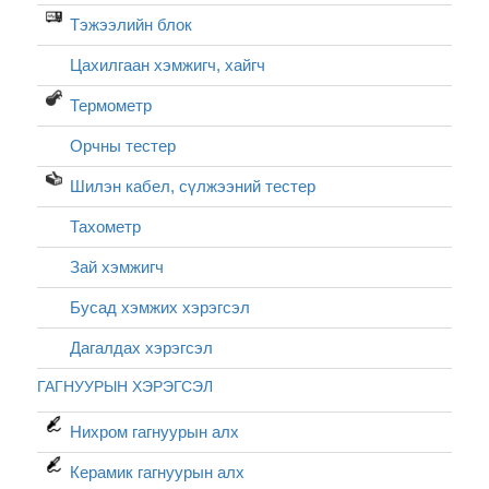
Тэжээлийн блок
Цахилгаан хэмжигч, хайгч
Термометр
Орчны тестер
Шилэн кабел, cүлжээний тестер
Тахометр
Зай хэмжигч
Бусад хэмжих хэрэгсэл
Дагалдах хэрэгсэл
ГАГНУУРЫН ХЭРЭГСЭЛ
Нихром гагнуурын алх
Керамик гагнуурын алх