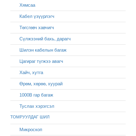
Хямсаа
Кабел үзүүрлэгч
Төгсгөвч хавчигч
Сүлжээний бахь, дарагч
Шилэн кабелын багаж
Цагираг түгжээ авагч
Хайч, хутга
Өрөм, хөрөө, хуурай
1000В гар багаж
Туслах хэрэгсэл
ТОМРУУЛДАГ ШИЛ
Микроскоп