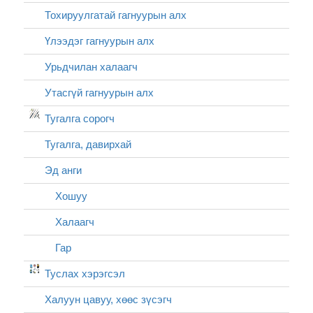
Тохируулгатай гагнуурын алх
Үлээдэг гагнуурын алх
Урьдчилан халаагч
Утасгүй гагнуурын алх
Тугалга сорогч
Тугалга, давирхай
Эд анги
Хошуу
Халаагч
Гар
Туслах хэрэгсэл
Халуун цавуу, хөөс зүсэгч