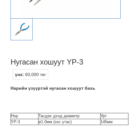
Нугасан хошуут YP-3
үнэ:
60,000 төг
Нарийн үзүүртэй нугасан хошуут бахь
Нэр
Тасдах дээд диаметр
Урт
YP-3
ø1.0мм (зэс утас)
145мм