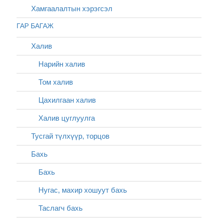
Хамгаалалтын хэрэгсэл
ГАР БАГАЖ
Халив
Нарийн халив
Том халив
Цахилгаан халив
Халив цуглуулга
Тусгай түлхүүр, торцов
Бахь
Бахь
Нугас, махир хошуут бахь
Таслагч бахь