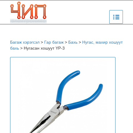
Багаж хэрэгсэл
>
Гар багаж
>
Бахь
>
Нугас, махир хошуут
бахь
>
Нугасан хошуут YP-3