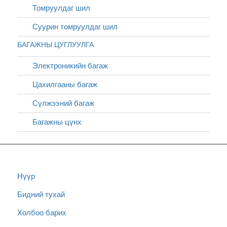
Томруулдаг шил
Суурин томруулдаг шил
БАГАЖНЫ ЦУГЛУУЛГА
Электроникийн багаж
Цахилгааны багаж
Сүлжээний багаж
Багажны цүнх
Нүүр
Бидний тухай
Холбоо барих