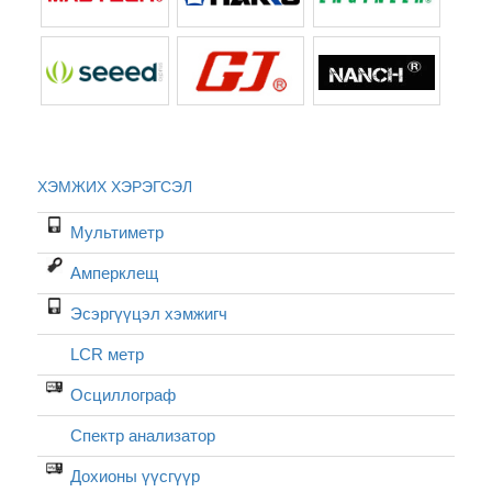
ХЭМЖИХ ХЭРЭГСЭЛ
Мультиметр
Амперклещ
Эсэргүүцэл хэмжигч
LCR метр
Осциллограф
Спектр анализатор
Дохионы үүсгүүр