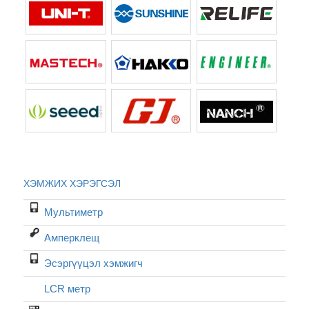
ХЭМЖИХ ХЭРЭГСЭЛ
Мультиметр
Амперклещ
Эсэргүүцэл хэмжигч
LCR метр