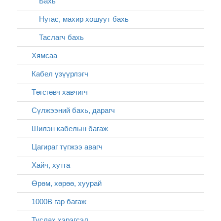
Бахь
Нугас, махир хошуут бахь
Таслагч бахь
Хямсаа
Кабел үзүүрлэгч
Төгсгөвч хавчигч
Сүлжээний бахь, дарагч
Шилэн кабелын багаж
Цагираг түгжээ авагч
Хайч, хутга
Өрөм, хөрөө, хуурай
1000В гар багаж
Туслах хэрэгсэл