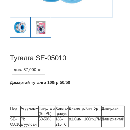
Тугалга SE-05010
үнэ:
57,000 төг
Дамартай тугалга 100гр 50/50
Нэр
Агууламж
Найрлага
Хайлах
Диаметр
Жин
Урт
Давирхай
(Sn-Pb)
градус
SE-
Pb
50-50%
183-
ø1.0мм
100гр
17М
Давирхайтай
05010
агуулсан
215 ℃