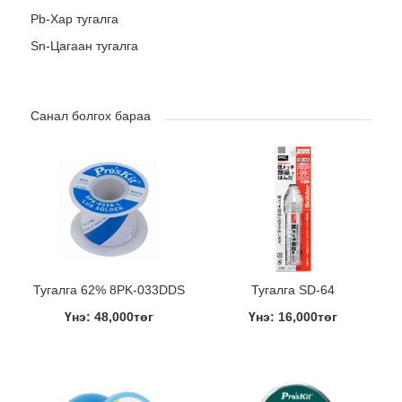
Pb-Хар тугалга
Sn-Цагаан тугалга
Санал болгох бараа
Тугалга 62% 8PK-033DDS
Тугалга SD-64
Үнэ: 48,000төг
Үнэ: 16,000төг