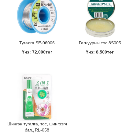
Тугалга SE-06006
Гагнуурын тос 8S005
Үнэ: 72,000төг
Үнэ: 8,500төг
Шингэн тугалга, тос, шингээгч
багц RL-058