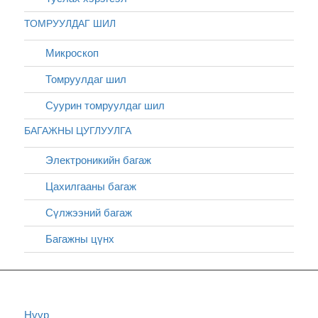
ТОМРУУЛДАГ ШИЛ
Микроскоп
Томруулдаг шил
Суурин томруулдаг шил
БАГАЖНЫ ЦУГЛУУЛГА
Электроникийн багаж
Цахилгааны багаж
Сүлжээний багаж
Багажны цүнх
Нүүр