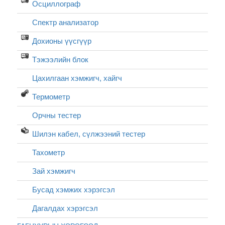
Осциллограф
Спектр анализатор
Дохионы үүсгүүр
Тэжээлийн блок
Цахилгаан хэмжигч, хайгч
Термометр
Орчны тестер
Шилэн кабел, cүлжээний тестер
Тахометр
Зай хэмжигч
Бусад хэмжих хэрэгсэл
Дагалдах хэрэгсэл