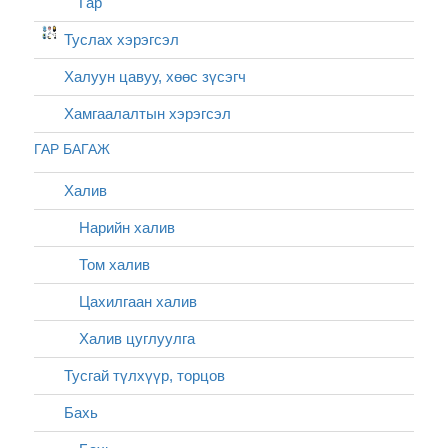
Гар
Туслах хэрэгсэл
Халуун цавуу, хөөс зүсэгч
Хамгаалалтын хэрэгсэл
ГАР БАГАЖ
Халив
Нарийн халив
Том халив
Цахилгаан халив
Халив цуглуулга
Тусгай түлхүүр, торцов
Бахь