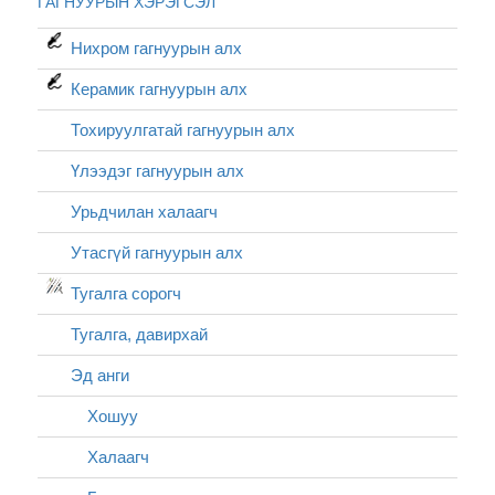
ГАГНУУРЫН ХЭРЭГСЭЛ
Нихром гагнуурын алх
Керамик гагнуурын алх
Тохируулгатай гагнуурын алх
Үлээдэг гагнуурын алх
Урьдчилан халаагч
Утасгүй гагнуурын алх
Тугалга сорогч
Тугалга, давирхай
Эд анги
Хошуу
Халаагч