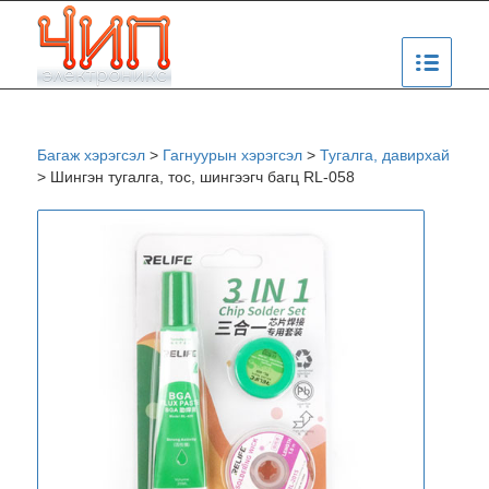
Багаж хэрэгсэл
>
Гагнуурын хэрэгсэл
>
Тугалга, давирхай
>
Шингэн тугалга, тос, шингээгч багц RL-058