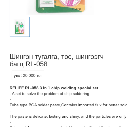
Шингэн тугалга, тос, шингээгч
багц RL-058
үнэ:
20,000 төг
RELIFE RL-058 3 in 1 chip welding special set
- A set to solve the problem of chip soldering
-
Tube type BGA solder paste,Contains imported flux for better sold
-
The paste is delicate, lasting and shiny, and the particles are onl
-