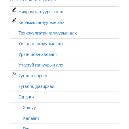
Нихром гагнуурын алх
Керамик гагнуурын алх
Тохируулгатай гагнуурын алх
Үлээдэг гагнуурын алх
Урьдчилан халаагч
Утасгүй гагнуурын алх
Тугалга сорогч
Тугалга, давирхай
Эд анги
Хошуу
Халаагч
Гар