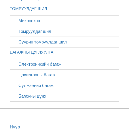
ТОМРУУЛДАГ ШИЛ
Микроскоп
Томруулдаг шил
Суурин томруулдаг шил
БАГАЖНЫ ЦУГЛУУЛГА
Электроникийн багаж
Цахилгааны багаж
Сүлжээний багаж
Багажны цүнх
Нүүр