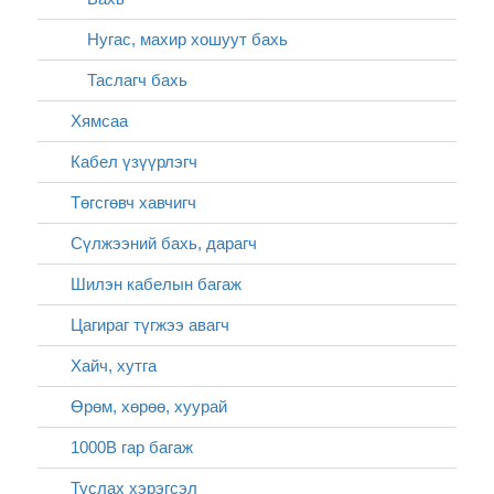
Нугас, махир хошуут бахь
Таслагч бахь
Хямсаа
Кабел үзүүрлэгч
Төгсгөвч хавчигч
Сүлжээний бахь, дарагч
Шилэн кабелын багаж
Цагираг түгжээ авагч
Хайч, хутга
Өрөм, хөрөө, хуурай
1000В гар багаж
Туслах хэрэгсэл