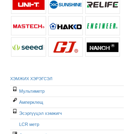
ХЭМЖИХ ХЭРЭГСЭЛ
Мультиметр
Амперклещ
Эсэргүүцэл хэмжигч
LCR метр