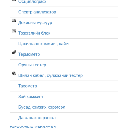
Осциллограф
Спектр анализатор
Дохионы үүсгүүр
Тэжээлийн блок
Цахилгаан хэмжигч, хайгч
Термометр
Орчны тестер
Шилэн кабел, cүлжээний тестер
Тахометр
Зай хэмжигч
Бусад хэмжих хэрэгсэл
Дагалдах хэрэгсэл
ГАГНУУРЫН ХЭРЭГСЭЛ