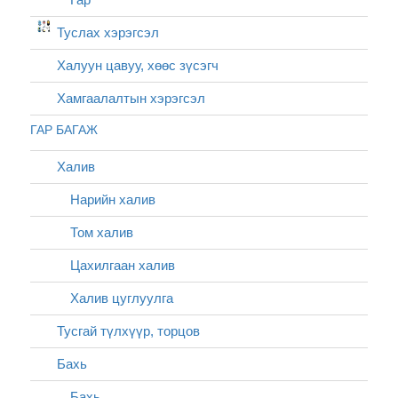
Туслах хэрэгсэл
Халуун цавуу, хөөс зүсэгч
Хамгаалалтын хэрэгсэл
ГАР БАГАЖ
Халив
Нарийн халив
Том халив
Цахилгаан халив
Халив цуглуулга
Тусгай түлхүүр, торцов
Бахь
Бахь