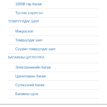
1000В гар багаж
Туслах хэрэгсэл
ТОМРУУЛДАГ ШИЛ
Микроскоп
Томруулдаг шил
Суурин томруулдаг шил
БАГАЖНЫ ЦУГЛУУЛГА
Электроникийн багаж
Цахилгааны багаж
Сүлжээний багаж
Багажны цүнх