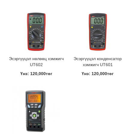
Эсэргүүцэл нөлөөц хэмжигч
Эсэргүүцэл конденсатор
UT602
хэмжигч UT601
Үнэ: 120,000төг
Үнэ: 120,000төг