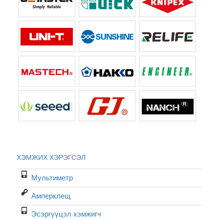
ХЭМЖИХ ХЭРЭГСЭЛ
Мультиметр
Амперклещ
Эсэргүүцэл хэмжигч