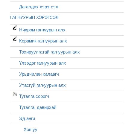
Дагалдах хэрэгсэл
ГАГНУУРЫН ХЭРЭГСЭЛ
Нихром гагнуурын алх
Керамик гагнуурын алх
Тохируулгатай гагнуурын алх
Үлээдэг гагнуурын алх
Урьдчилан халаагч
Утасгүй гагнуурын алх
Тугалга сорогч
Тугалга, давирхай
Эд анги
Хошуу