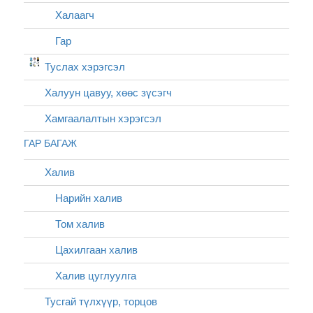
Халаагч
Гар
Туслах хэрэгсэл
Халуун цавуу, хөөс зүсэгч
Хамгаалалтын хэрэгсэл
ГАР БАГАЖ
Халив
Нарийн халив
Том халив
Цахилгаан халив
Халив цуглуулга
Тусгай түлхүүр, торцов