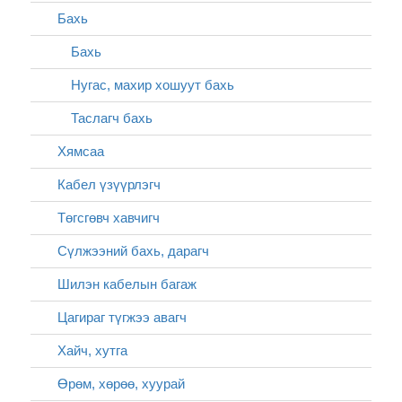
Бахь
Бахь
Нугас, махир хошуут бахь
Таслагч бахь
Хямсаа
Кабел үзүүрлэгч
Төгсгөвч хавчигч
Сүлжээний бахь, дарагч
Шилэн кабелын багаж
Цагираг түгжээ авагч
Хайч, хутга
Өрөм, хөрөө, хуурай