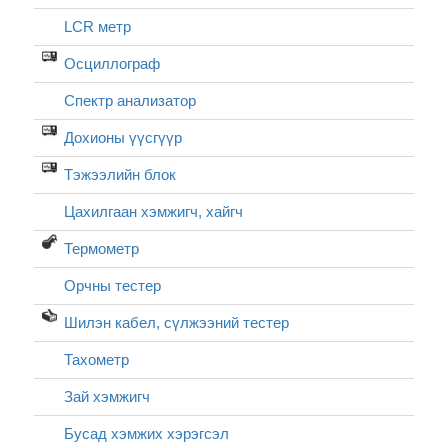
LCR метр
Осциллограф
Спектр анализатор
Дохионы үүсгүүр
Тэжээлийн блок
Цахилгаан хэмжигч, хайгч
Термометр
Орчны тестер
Шилэн кабел, cүлжээний тестер
Тахометр
Зай хэмжигч
Бусад хэмжих хэрэгсэл