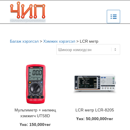
Багаж хэрэгсэл
>
Хэмжих хэрэгсэл
>
LCR метр
Мультиметр + нөлөөц
LCR метр LCR-8205
хэмжигч UT58D
Үнэ: 50,000,000төг
Үнэ: 150,000төг