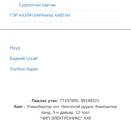
Сургалтын хавтан
ГЭР АХУЙН БАРААНЫ ХАВТАН
Нүүр
Бидний тухай
Холбоо барих
Лавлах утас:
77107805, 99198321
Хаяг :
Улаанбаатар хот, Чингэлтэй дүүрэг, Компьютер
ланд, 3-н давхар, 12 тоот
“ЧИП ЭЛЕКТРОНИКС” ХХК