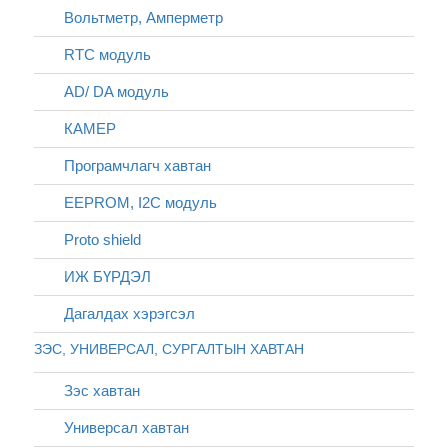
Вольтметр, Амперметр
RTC модуль
AD/ DA модуль
КАМЕР
Програмчлагч хавтан
EEPROM, I2C модуль
Proto shield
ИЖ БҮРДЭЛ
Дагалдах хэрэгсэл
ЗЭС, УНИВЕРСАЛ, СУРГАЛТЫН ХАВТАН
Зэс хавтан
Универсал хавтан