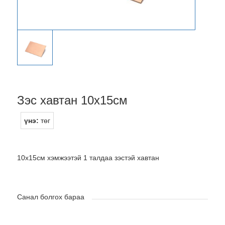
Зэс хавтан 10х15см
үнэ:
төг
10х15см хэмжээтэй 1 талдаа зэстэй хавтан
Санал болгох бараа