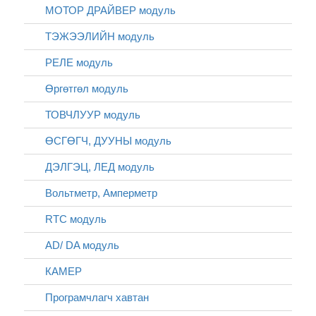
МОТОР ДРАЙВЕР модуль
ТЭЖЭЭЛИЙН модуль
РЕЛЕ модуль
Өргөтгөл модуль
ТОВЧЛУУР модуль
ӨСГӨГЧ, ДУУНЫ модуль
ДЭЛГЭЦ, ЛЕД модуль
Вольтметр, Амперметр
RTC модуль
AD/ DA модуль
КАМЕР
Програмчлагч хавтан