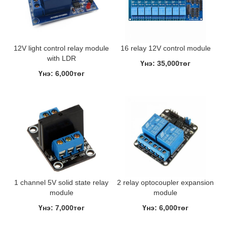
12V light control relay module
16 relay 12V control module
with LDR
Үнэ: 35,000төг
Үнэ: 6,000төг
1 channel 5V solid state relay
2 relay optocoupler expansion
module
module
Үнэ: 7,000төг
Үнэ: 6,000төг