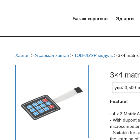
Багаж хэрэгсэл
Эд анги
Хавтан
>
Угсармал хавтан
>
ТОВЧЛУУР модуль
>
3×4 matri
3×4 mat
үнэ:
3,500 т
Feature:
- 4 x 3 Matrix 
- With dupont sh
microcomputer c
- Suitable for 
the learning of