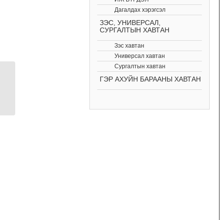
Дагалдах хэрэгсэл
ЗЭС, УНИВЕРСАЛ,
СУРГАЛТЫН ХАВТАН
Зэс хавтан
Универсал хавтан
Сургалтын хавтан
ГЭР АХУЙН БАРААНЫ ХАВТАН
4×4 matrix membrane
keypad