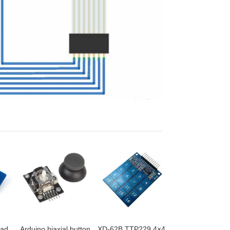
pad
Arduino biaxial button
XD-62B TTP229 4×4