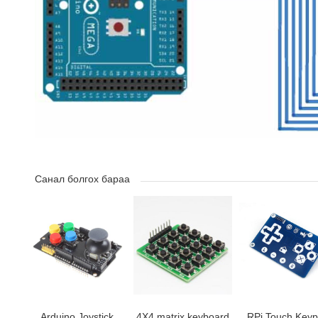
Санал болгох бараа
Arduino Joystick
4X4 matrix keyboard
RPi Touch Key