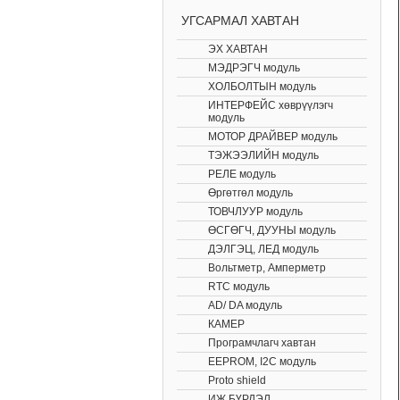
УГСАРМАЛ ХАВТАН
ЭХ ХАВТАН
МЭДРЭГЧ модуль
ХОЛБОЛТЫН модуль
ИНТЕРФЕЙС хөврүүлэгч
модуль
МОТОР ДРАЙВЕР модуль
ТЭЖЭЭЛИЙН модуль
РЕЛЕ модуль
Өргөтгөл модуль
ТОВЧЛУУР модуль
ӨСГӨГЧ, ДУУНЫ модуль
ДЭЛГЭЦ, ЛЕД модуль
Вольтметр, Амперметр
RTC модуль
AD/ DA модуль
КАМЕР
Програмчлагч хавтан
EEPROM, I2C модуль
Proto shield
ИЖ БҮРДЭЛ