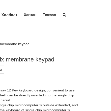
Холболт
Хавтан
Тэжээл
x membrane keypad
rix membrane keypad
өг
Array 12 Key keyboard design, convenient to use.
ell, can be directly inserted into the single chip
ircuit.
single chip microcomputer 's outside extended, and
 the keyboard of single chip microcomputer 's