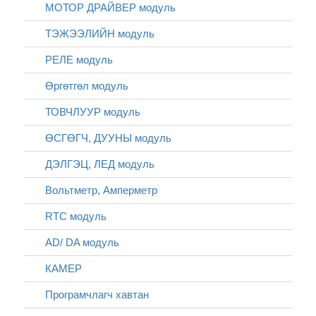
МОТОР ДРАЙВЕР модуль
ТЭЖЭЭЛИЙН модуль
РЕЛЕ модуль
Өргөтгөл модуль
ТОВЧЛУУР модуль
ӨСГӨГЧ, ДУУНЫ модуль
ДЭЛГЭЦ, ЛЕД модуль
Вольтметр, Амперметр
RTC модуль
AD/ DA модуль
КАМЕР
Програмчлагч хавтан