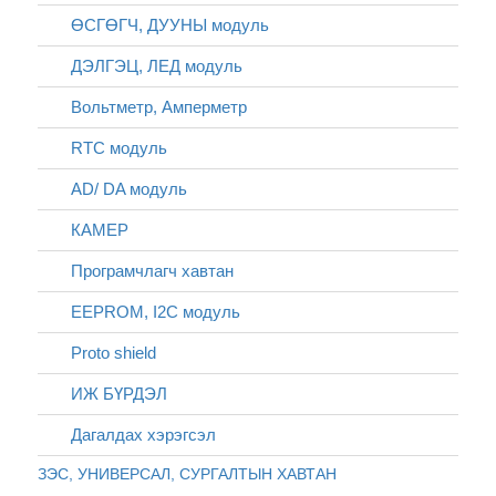
ӨСГӨГЧ, ДУУНЫ модуль
ДЭЛГЭЦ, ЛЕД модуль
Вольтметр, Амперметр
RTC модуль
AD/ DA модуль
КАМЕР
Програмчлагч хавтан
EEPROM, I2C модуль
Proto shield
ИЖ БҮРДЭЛ
Дагалдах хэрэгсэл
ЗЭС, УНИВЕРСАЛ, СУРГАЛТЫН ХАВТАН