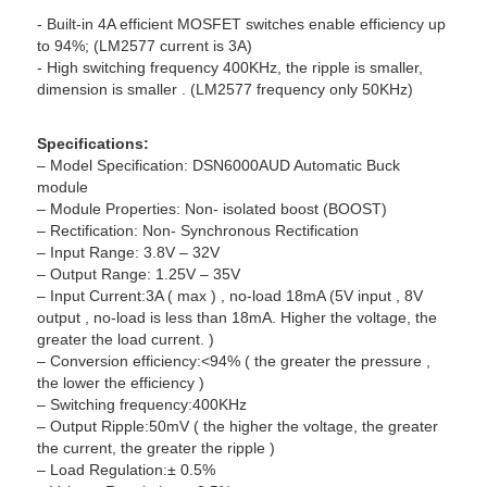
- Built-in 4A efficient MOSFET switches enable efficiency up
to 94%; (LM2577 current is 3A)
- High switching frequency 400KHz, the ripple is smaller,
dimension is smaller . (LM2577 frequency only 50KHz)
Specifications:
– Model Specification: DSN6000AUD Automatic Buck
module
– Module Properties: Non- isolated boost (BOOST)
– Rectification: Non- Synchronous Rectification
– Input Range: 3.8V – 32V
– Output Range: 1.25V – 35V
– Input Current:3A ( max ) , no-load 18mA (5V input , 8V
output , no-load is less than 18mA. Higher the voltage, the
greater the load current. )
– Conversion efficiency:<94% ( the greater the pressure ,
the lower the efficiency )
– Switching frequency:400KHz
– Output Ripple:50mV ( the higher the voltage, the greater
the current, the greater the ripple )
– Load Regulation:± 0.5%