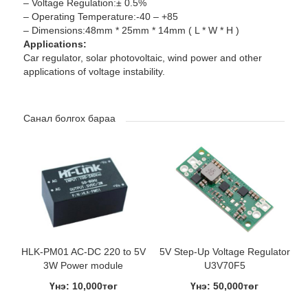
– Voltage Regulation:± 0.5%
– Operating Temperature:-40 – +85
– Dimensions:48mm * 25mm * 14mm ( L * W * H )
Applications:
Car regulator, solar photovoltaic, wind power and other
applications of voltage instability.
Санал болгох бараа
HLK-PM01 AC-DC 220 to 5V
5V Step-Up Voltage Regulator
3W Power module
U3V70F5
Үнэ: 10,000төг
Үнэ: 50,000төг