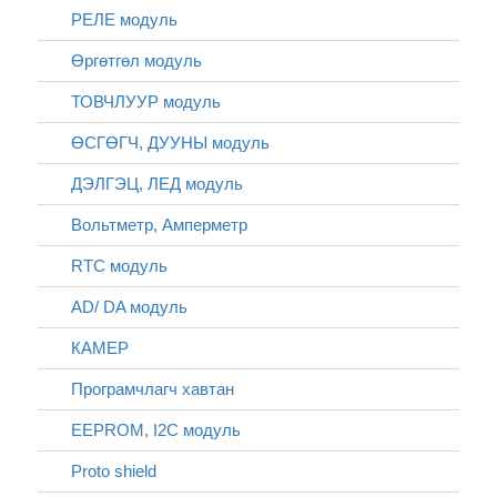
РЕЛЕ модуль
Өргөтгөл модуль
ТОВЧЛУУР модуль
ӨСГӨГЧ, ДУУНЫ модуль
ДЭЛГЭЦ, ЛЕД модуль
Вольтметр, Амперметр
RTC модуль
AD/ DA модуль
КАМЕР
Програмчлагч хавтан
EEPROM, I2C модуль
Proto shield