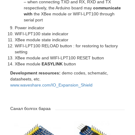
– when connecting TXD and RX, RXD and TX
respectively, the Arduino board may
communicate
with
the XBee module or WIFI-LPT100 through
serial port
Power indicator
WIFI-LPT100 state indicator
XBee module state indicator
WIFI-LPT100 RELOAD button :
for restoring to factory
setting
XBee module and WIFI-LPT100 RESET button
XBee module
EASYLINK
button
Development resources:
demo codes, schematic,
datasheets, etc.
www.waveshare.com/IO_Expansion_Shield
Санал болгох бараа