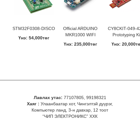
STM32F0308-DISCO
Official ARDUINO
CY8CKIT-049-4
MKR1000 WIFI
Prototyping Ki
Үнэ: 54,000төг
Үнэ: 235,000төг
Үнэ: 20,000т
Лавлах утас:
77107805, 99198321
Хаяг :
Улаанбаатар хот, Чингэлтэй дүүрэг,
Компьютер ланд, 3-н давхар, 12 тоот
“ЧИП ЭЛЕКТРОНИКС” ХХК