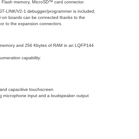
Flash memory, MicroSD™ card connector.
T-LINK/V2-1 debugger/programmer is included;
d-on boards can be connected thanks to the
r to the expansion connectors.
h memory and 256 Kbytes of RAM in an LQFP144
meration capability:
 and capacitive touchscreen
og microphone input and a loudspeaker output