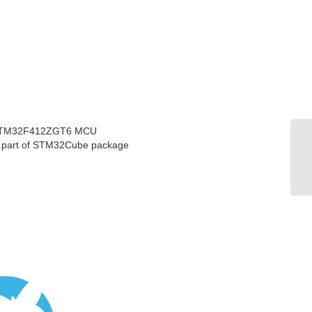
 of STM32F412ZGT6 MCU
s, part of STM32Cube package