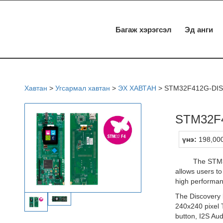
Багаж хэрэгсэл
Эд анги
Хавтан
>
Угсармал хавтан
>
ЭХ ХАВТАН
>
STM32F412G-DI
STM32F
үнэ:
198,000
The STM32F4
allows users t
high performa
The Discovery 
240x240 pixel 
button, I2S A