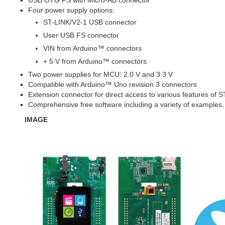
USB OTG FS with Micro-AB connector
Four power supply options:
ST-LINK/V2-1 USB connector
User USB FS connector
VIN from Arduino™ connectors
+ 5 V from Arduino™ connectors
Two power supplies for MCU: 2.0 V and 3.3 V
Compatible with Arduino™ Uno revision 3 connectors
Extension connector for direct access to various features
Comprehensive free software including a variety of example
IMAGE