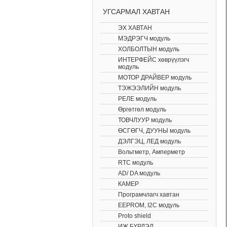
УГСАРМАЛ ХАВТАН
ЭХ ХАВТАН
МЭДРЭГЧ модуль
ХОЛБОЛТЫН модуль
ИНТЕРФЕЙС хөврүүлэгч
модуль
МОТОР ДРАЙВЕР модуль
ТЭЖЭЭЛИЙН модуль
РЕЛЕ модуль
Өргөтгөл модуль
ТОВЧЛУУР модуль
ӨСГӨГЧ, ДУУНЫ модуль
ДЭЛГЭЦ, ЛЕД модуль
Вольтметр, Амперметр
RTC модуль
AD/ DA модуль
КАМЕР
Програмчлагч хавтан
EEPROM, I2C модуль
Proto shield
ИЖ БҮРДЭЛ