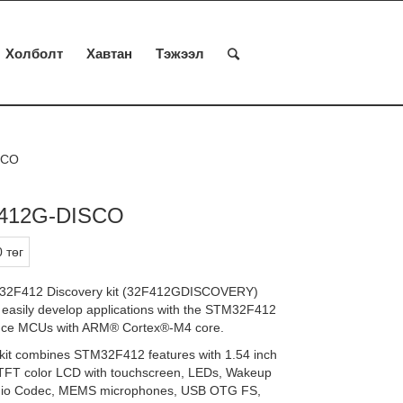
Холболт
Хавтан
Тэжээл
SCO
412G-DISCO
 төг
12 Discovery kit (32F412GDISCOVERY)
o easily develop applications with the STM32F412
nce MCUs with ARM® Cortex®-M4 core.
kit combines STM32F412 features with 1.54 inch
TFT color LCD with touchscreen, LEDs, Wakeup
udio Codec, MEMS microphones, USB OTG FS,