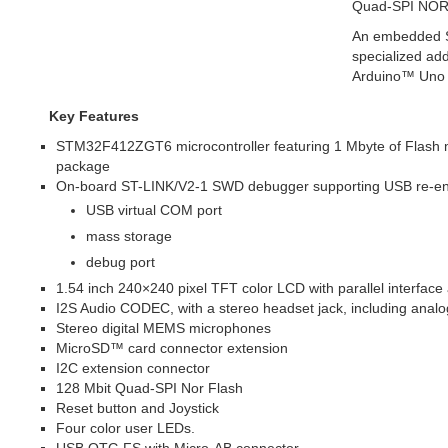
Quad-SPI NOR 
An embedded S
specialized ad
Arduino™ Uno o
Key Features
STM32F412ZGT6 microcontroller featuring 1 Mbyte of Flas
package
On-board ST-LINK/V2-1 SWD debugger supporting USB re-enu
USB virtual COM port
mass storage
debug port
1.54 inch 240×240 pixel TFT color LCD with parallel interface
I2S Audio CODEC, with a stereo headset jack, including anal
Stereo digital MEMS microphones
MicroSD™ card connector extension
I2C extension connector
128 Mbit Quad-SPI Nor Flash
Reset button and Joystick
Four color user LEDs.