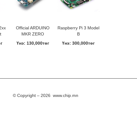
2xx
Official ARDUINO
Raspberry Pi 3 Model
t
MKR ZERO
B
өг
Үнэ: 130,000төг
Үнэ: 300,000төг
© Copyright – 2026 www.chip.mn