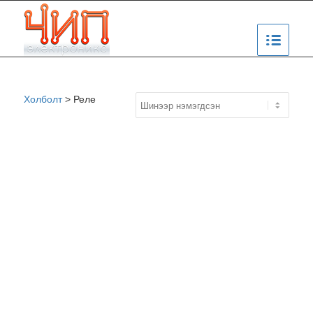
Холболт
>
Реле